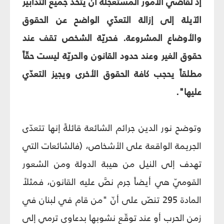
إذ لقاضي الأمور المستعجلة أن يتخذ جميع التدابير
الآيلة إلى إزالة التعدّي الواضح عن الحقوق
والأوضاع المشروعة. فحريّة الشخص تقف عند
حقوق الغير وعند حدود القانون والحريّة ليست حقّاً
مطلقاً يحجب كافة الحقوق الأخرى ويجيز التعدّي
عليها".
وتوضح نور الدين جرائم الشائعة قائلةً إنها تتعدّى
الجريمة الواقعة على الأشخاص، (فالشائعات التي
تهدف إلى النيل من هيبة الدولة ومن الشعور
القوميّ هي أيضاً جرم نصَّ عليه القانون، فمثلاً
المادة 295 تنصّ على أنّ "من قام في لبنان في
زمن الحرب أو عند توقّع نشوبها بدعاوى ترمي إلى