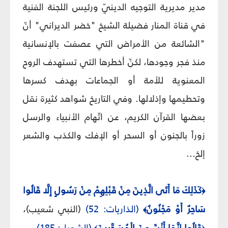
مدير مديرية التوجيه الدينيّ ورئيس اللجنة الفنية
في قناة المنار فضيلة الشيخ "خضر الديراني" أنّ
"الشائعة من الأمراض التي عصفت بالإنسانية
منذ فجر وجودها، لكنّ أخطرها التي تستهدف الروح
المعنوية للأمة أو الجماعات بهدف كسرها
وتحطيمها وإذلالها. وفي التاريخ شواهد كثيرة نقل
بعضها القرآن الكريم، عن اتّهام الأنبياء والرسل
زوراً بالجنون أو السحر أو الإفك والكذب والشعر
إلخ...
كَذَلِكَ مَا أَتَى الَّذِينَ مِنْ قَبْلِهِمْ مِنْ رَسُولٍ إِلَّا قَالُوا
﴿
سَاحِرٌ أَوْ مَجْنُونٌ
(الذاريات: 52)
(النبي شعيب)،
﴾
قَالُوا إِنَّمَا أَنْتَ مِنَ الْمُسَحَّرِينَ
(الشعراء: 185).