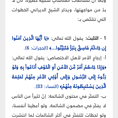
وبما أنّ للشائعات انعكاساتٍ سلبيّةً خطيرة، كان لا
بدّ من مواجهتها، ويذكر الشيخ الديراني الخطوات
التي تتلخّص بـ:
1 - التثبت:
يقول الله تعالى:
يَا أَيُّهَا الَّذِينَ آمَنُوا
﴿
إِن جَاءكُمْ فَاسِقٌ بِنَبَأٍ فَتَبَيَّنُوا...
(الحجرات: 6).
﴾
أ- إرجاع الأمر لأهل الاختصاص: يقول الله تعالى:
وَإِذَا جَاءهُمْ أَمْرٌ مِّنَ الأَمْنِ أَوِ الْخَوْفِ أَذَاعُواْ بِهِ وَلَوْ
﴿
رَدُّوهُ إِلَى الرَّسُولِ وَإِلَى أُوْلِي الأَمْرِ مِنْهُمْ لَعَلِمَهُ
الَّذِينَ يَسْتَنبِطُونَهُ مِنْهُمْ
(النساء: 83).
﴾
ب- التفكّر في محتوى الشائعة: إنّ كثيراً من الناس
لا يفكّر في مضمون الشائعة. ولو أعطينا أنفسنا،
ولو لحظات للتفكّر في أكثر الشائعات لما انتشرت