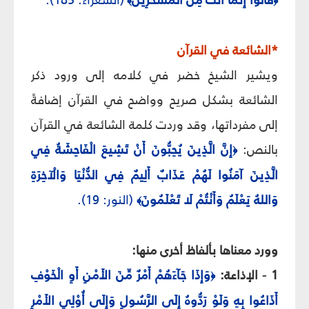
﴾
﴿
*الشائعة في القرآن
ويشير الشيخ خضر في كلامه إلى ورود ذكر
الشائعة بشكل صريح وواضح في القرآن إضافةً
إلى مفرداتها، وقد وردت كلمة الشائعة في القرآن
بالنص:
إِنَّ الَّذِينَ يُحِبُّونَ أَنْ تَشِيعَ الْفَاحِشَةُ فِي
﴿
الَّذِينَ آمَنُوا لَهُمْ عَذَابٌ أَلِيمٌ فِي الدُّنْيَا وَالْآخِرَةِ
وَاللهُ يَعْلَمُ وَأَنْتُمْ لَا تَعْلَمُونَ
(النور: 19).
﴾
وورد معناها بألفاظ أخرى منها:
1 - الإذاعة:
وَإِذَا جَآءَهُمْ أَمْرٌ مِّنَ الأَمْنِ أَوِ الْخَوْفِ
﴿
أَذَاعُوا بِهِ وَلَوْ رَدُّوهُ إِلَى الرَّسُولِ وَإِلَى أُوْلِي الأَمْرِ