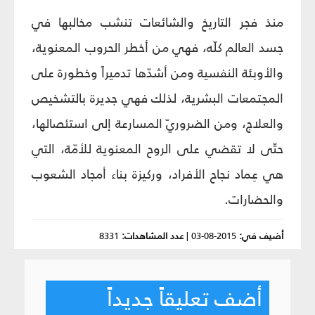
منذ فجر التاريخ والشائعات تنشب مخالبها في
جسد العالم كلّه، فهي من أخطر الحروب المعنوية،
والأوبئة النفسية ومن أشدّها تدميراً وخطورة على
المجتمعات البشرية، لذلك فهي جديرة بالتشخيص
والعلاج، ومن الضروريّ المسارعة إلى استئصالها،
حتّى لا تقضي على الروح المعنوية للأمّة، التي
هي عِماد نجاح الأفراد، وركيزة بناء أمجاد الشعوب
والحضارات.
أضيف في:
2015-08-03
|
عدد المشاهدات:
8331
أضف تعليقاً جديداً