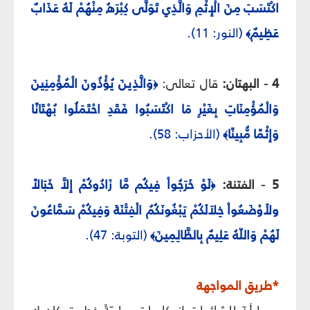
اكْتَسَبَ مِنَ الْإِثْمِ وَالَّذِي تَوَلَّى كِبْرَهُ مِنْهُمْ لَهُ عَذَابٌ
عَظِيمٌ
(النور: 11).
﴾
4 - البهتان:
قال تعالى:
وَالَّذِينَ يُؤْذُونَ الْمُؤْمِنِينَ
﴿
وَالْمُؤْمِنَاتِ بِغَيْرِ مَا اكْتَسَبُوا فَقَدِ احْتَمَلُوا بُهْتَانًا
وَإِثْمًا مُّبِينًا
(الأحزاب: 58).
﴾
5 - الفتنة:
لَوْ خَرَجُواْ فِيكُم مَّا زَادُوكُمْ إِلاَّ خَبَالاً
﴿
ولأَوْضَعُواْ خِلاَلَكُمْ يَبْغُونَكُمُ الْفِتْنَةَ وَفِيكُمْ سَمَّاعُونَ
لَهُمْ وَاللّهُ عَلِيمٌ بِالظَّالِمِينَ
(التوبة: 47).
﴾
*طريق المواجهة