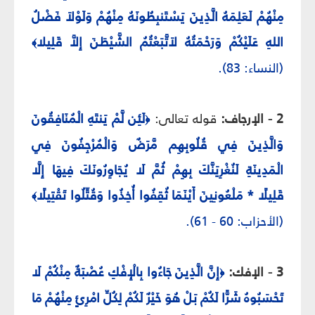
مِنْهُمْ لَعَلِمَهُ الَّذِينَ يَسْتَنبِطُونَهُ مِنْهُمْ وَلَوْلاَ فَضْلُ
اللهِ عَلَيْكُمْ وَرَحْمَتُهُ لاَتَّبَعْتُمُ الشَّيْطَنَ إِلاَّ قَلِيلا
﴾
(النساء: 83).
2 - الإرجاف:
قوله تعالى:
لَئِن لَّمْ يَنتَهِ الْمُنَافِقُونَ
﴿
وَالَّذِينَ فِي قُلُوبِهِم مَّرَضٌ وَالْمُرْجِفُونَ فِي
الْمَدِينَةِ لَنُغْرِيَنَّكَ بِهِمْ ثُمَّ لَا يُجَاوِرُونَكَ فِيهَا إِلَّا
قَلِيلًا * مَلْعُونِينَ أَيْنَمَا ثُقِفُوا أُخِذُوا وَقُتِّلُوا تَقْتِيلًا
﴾
(الأحزاب: 60 - 61).
3
- الإفك:
إِنَّ الَّذِينَ جَاءُوا بِالْإِفْكِ عُصْبَةٌ مِنْكُمْ لَا
﴿
تَحْسَبُوهُ شَرًّا لَكُمْ بَلْ هُوَ خَيْرٌ لَكُمْ لِكُلِّ امْرِئٍ مِنْهُمْ مَا