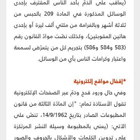
(يعاقب على الذمّ بأحد الناس المقترف بإحدى
الوسائل المذكورة في المادة 209 بالحبس من
ثلاثة أشهر وبالغرامة من مئتي ألف ليرة أو بإحدى
هاتين العقوبتين)، وكذلك نصّت موادّ القانون رقم
(583 و584 و586) بتجريم كل من يتعرّض لسمعة
واعتبار وكرامات الناس بأي من الوسائل.
*إقفال مواقع إلكترونية
وفي حال ورود قدح وذمّ عبر الصفحات الإلكترونية
تقول الأستاذة تمام: "إن المادّة الثالثة من قانون
المطبوعات الصادر بتاريخ 14/9/1962، تنصّ على
الآتي: (يعنى بالمطبوعة وسيلة النشر المرتكزة
على تدوين الكلمات والأشكال بالحروف والصور