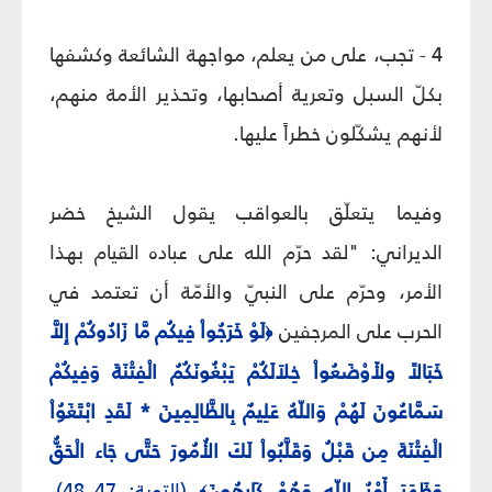
4 - تجب، على من يعلم، مواجهة الشائعة وكشفها
بكلّ السبل وتعرية أصحابها، وتحذير الأمة منهم،
لأنهم يشكّلون خطراً عليها.
وفيما يتعلّق بالعواقب يقول الشيخ خضر
الديراني: "لقد حرّم الله على عباده القيام بهذا
الأمر، وحرّم على النبيّ والأمّة أن تعتمد في
الحرب على المرجفين
لَوْ خَرَجُواْ فِيكُم مَّا زَادُوكُمْ إِلاَّ
﴿
خَبَالاً ولأَوْضَعُواْ خِلاَلَكُمْ يَبْغُونَكُمُ الْفِتْنَةَ وَفِيكُمْ
سَمَّاعُونَ لَهُمْ وَاللّهُ عَلِيمٌ بِالظَّالِمِينَ * لَقَدِ ابْتَغَوُاْ
الْفِتْنَةَ مِن قَبْلُ وَقَلَّبُواْ لَكَ الأُمُورَ حَتَّى جَاء الْحَقُّ
وَظَهَرَ أَمْرُ اللّهِ وَهُمْ كَارِهُونَ
(التوبة: 47–48).
﴾