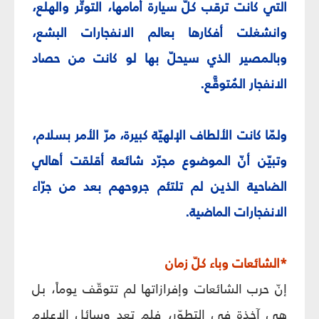
التي كانت ترقب كلّ سيارة أمامها، التوتّر والهلع،
وانشغلت أفكارها بعالم الانفجارات البشع،
وبالمصير الذي سيحلّ بها لو كانت من حصاد
الانفجار المُتوقَّع.
ولمّا كانت الألطاف الإلهيّة كبيرة، مرّ الأمر بسلام،
وتبيّن أنّ الموضوع مجرّد شائعة أقلقت أهالي
الضاحية الذين لم تلتئم جروحهم بعد من جرّاء
الانفجارات الماضية.
*الشائعات وباء كلّ زمان
إنّ حرب الشائعات وإفرازاتها لم تتوقّف يوماً، بل
هي آخذة في التطوّر، فلم تعد وسائل الإعلام