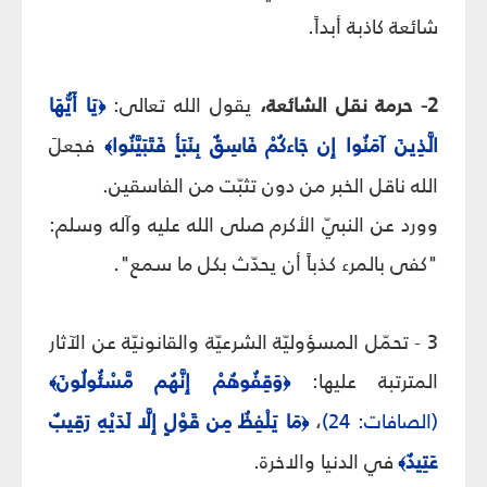
شائعة كاذبة أبداً.
2‌- حرمة نقل الشائعة،
يقول الله تعالى:
يَا أَيُّهَا
﴿
الَّذِينَ آمَنُوا إِن جَاءكُمْ فَاسِقٌ بِنَبَأٍ فَتَبَيَّنُوا
فجعلَ
﴾
الله ناقل الخبر من دون تثبّت من الفاسقين.
وورد عن النبيّ الأكرم صلى الله عليه وآله وسلم:
"كفى بالمرء كذباً أن يحدّث بكل ما سمع".
3 - تحمّل المسؤوليّة الشرعيّة والقانونيّة عن الآثار
المترتبة عليها:
وَقِفُوهُمْ إِنَّهُم مَّسْئُولُونَ
﴾
﴿
(الصافات: 24)
،
مَا يَلْفِظُ مِن قَوْلٍ إِلَّا لَدَيْهِ رَقِيبٌ
﴿
عَتِيدٌ
في الدنيا والاخرة.
﴾