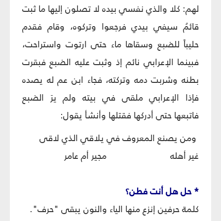
لهم: كلا والذي نفسي بيده لا تصلون إليها ما ثبت
قائمُ سيفي بيدي فرجعوا وتركوه، وقام فقدم
حليباً للضبع وسقاها ماء حتى ارتوت واستراحت،
فبينما الإعرابي نائم إذ وثبت عليه الضبع فبقرت
بطنه وشربت دمه وتركته، فجاء ابن عم له يصده
فإذا الإعرابي ملقى في بيته ولم يرَ الضبع
فاتبعها حتى أدركها فقتلها وأنشأ يقول:
ومن يصنع المعروف في
يلاقي الذي لاقى
غير أهله
مجير أم عامر
* حل هل أنت فطن؟
كلمة حرفين إنزع منها الياء والنون يبقى "حرف".