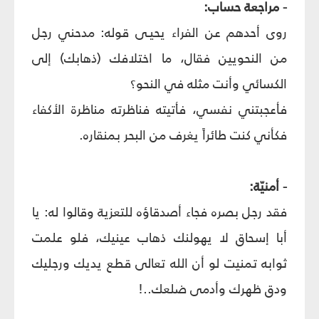
- مراجعة حساب:
روى أحدهم عن الفراء يحيـى قوله: مدحني رجل
من النحويين فقال، ما اختلافك (ذهابك) إلى
الكسائي وأنت مثله في النحو؟
فأعجبتني نفسي، فأتيته فناظرته مناظرة الأكفاء
فكأني كنت طائراً يغرف من البحر بمنقاره.
- أمنيّة:
فقد رجل بصره فجاء أصدقاؤه للتعزية وقالوا له: يا
أبا إسحاق لا يهولنك ذهاب عينيك، فلو علمت
ثوابه تمنيت لو أن الله تعالى قطع يديك ورجليك
ودق ظهرك وأدمى ضلعك..!