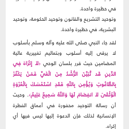
في حظيرة واحدة.
وتوحيد التشريع والقانون وتوحيد الحكومة، وتوحيد
البشرية، في حظيرة واحدة.
لقد جاء النبي صلى الله عليه وآله وسلم بأسلوب
لا يرقى إليه أسلوب وبتعاليم تغييرية عالية
المضامين حيث قرر بلسان الوحي
لاَ إِكْرَاهَ فِي
﴿
الدِّينِ قَد تَّبَيَّنَ الرُّشْدُ مِنَ الْغَيِّ فَمَنْ يَكْفُرْ
بِالطَّاغُوتِ وَيُؤْمِن بِاللّهِ فَقَدِ اسْتَمْسَكَ بِالْعُرْوَةِ
الْوُثْقَىَ لاَ انفِصَامَ لَهَا وَاللّهُ سَمِيعٌ عَلِيمٌ
. وحيث
﴾
أن رسالة التوحيد محفورة في أعماق الفطرة
الإنسانية لذلك فإن الدعوة إليها ليس فيها أي
إكراه.