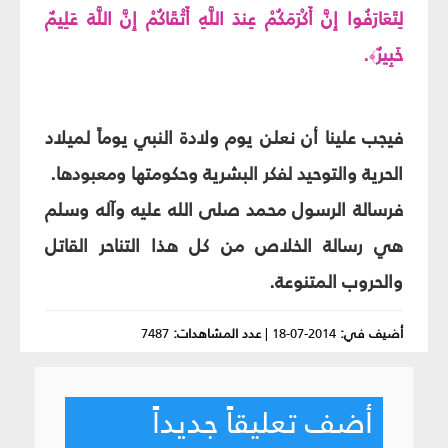
لِتَعَارَفُوا إِنَّ أَكْرَمَكُمْ عِندَ اللَّهِ أَتْقَاكُمْ إِنَّ اللَّهَ عَلِيمٌ
خَبِيرٌ
.
﴾
فيجب علينا أن نعلن يوم ولادة النبي يوماً لميلاد
الحرية والتوحيد لفكر البشرية وحكومتها ومعبودها.
فرسالة الرسول محمد صلى الله عليه وآله وسلم
هي رسالة الخلاص من كل هذا التناحر القاتل
والحروب المتنوعة.
أضيف في:
2014-07-18
|
عدد المشاهدات:
7487
أضف تعليقاً جديداً