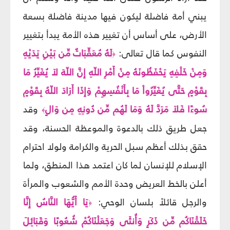
يبني أمة فاضلة ليكون فيها مدينة فاضلة بسعة
الأرض، على أساس أن تغيير هذه الأمة يبدأ بتغيير
النفوس كما قال تعالى:
لَهُ مُعَقِّبَاتٌ مِّن بَيْنِ يَدَيْهِ
﴿
وَمِنْ خَلْفِهِ يَحْفَظُونَهُ مِنْ أَمْرِ اللّهِ إِنَّ اللّهَ لاَ يُغَيِّرُ مَا
بِقَوْمٍ حَتَّى يُغَيِّرُواْ مَا بِأَنْفُسِهِمْ وَإِذَا أَرَادَ اللّهُ بِقَوْمٍ
سُوءًا فَلاَ مَرَدَّ لَهُ وَمَا لَهُم مِّن دُونِهِ مِن وَالٍ
وقد
﴾
جعل طريق ذلك بالدعوة والموعظة الحسنة، وقد
حقق بذلك أعظم سبل الحرية والكرامة ولولا احترام
الإسلام للإنسان لما كان اعتمد هذا المنطق، ولما
أعلن بالخط العريض وحدة الأمم والشعوب والمرأة
والرجل قائلاً بلسان الوحي:
يَا أَيُّهَا النَّاسُ إِنَّا
﴿
خَلَقْنَاكُم مِّن ذَكَرٍ وَأُنثَى وَجَعَلْنَاكُمْ شُعُوبًا وَقَبَائِلَ