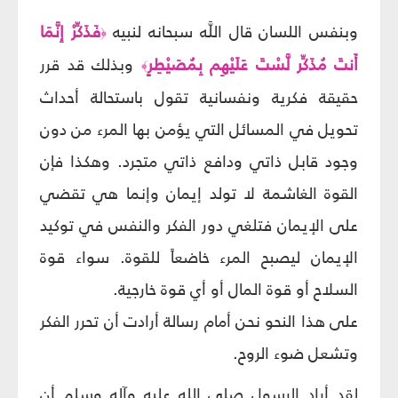
وبنفس اللسان قال اللَّه سبحانه لنبيه
فَذَكِّرْ إِنَّمَا
﴿
أَنتَ مُذَكِّر لَّسْتَ عَلَيْهِم بِمُصَيْطِرٍ
وبذلك قد قرر
﴾
حقيقة فكرية ونفسانية تقول باستحالة أحداث
تحويل في المسائل التي يؤمن بها المرء من دون
وجود قابل ذاتي ودافع ذاتي متجرد. وهكذا فإن
القوة الغاشمة لا تولد إيمان وإنما هي تقضي
على الإيمان فتلغي دور الفكر والنفس في توكيد
الإيمان ليصبح المرء خاضعاً للقوة. سواء قوة
السلاح أو قوة المال أو أي قوة خارجية.
على هذا النحو نحن أمام رسالة أرادت أن تحرر الفكر
وتشعل ضوء الروح.
لقد أراد الرسول صلى الله عليه وآله وسلم أن