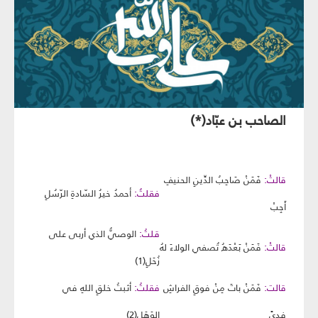
الصاحب بن عبّاد(*)
قالتْ:
فَمَنْ صَاحِبُ الدِّينِ الحنيفِ
فقلتُ:
أحمدُ خيرُ السّادةِ الرّسُلِ
أَجِبْ
قلتُ:
الوصيُّ الذي أربى على
قالتْ:
فَمَنْ بَعْدَهُ تُصفي الولاءَ لهُ
زُحَلِ(1)
قالت:
فَمَنْ باتَ مِنْ فوقِ الفراشِ
فقلتُ:
أثبتُ خلقِ اللهِ في
فِدىً
الوَهَلِ(2)