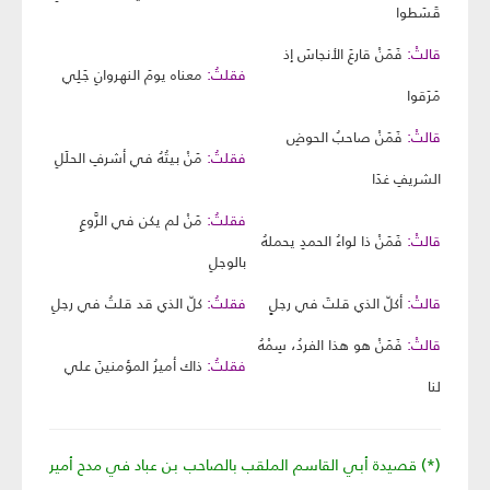
قَسَطوا
قالتْ:
فَمَنْ قارعَ الأنجاسَ إذ
فقلتُ:
معناه يومَ النهروانِ جَلِي
مَرَقوا
قالتْ:
فَمَنْ صاحبُ الحوضِ
فقلتُ:
مَنْ بيتُهُ في أشرفِ الحلَلِ
الشريفِ غدَا
فقلتُ:
مَنْ لم يكن في الرَّوعِ
قالتْ:
فَمَنْ ذا لواءُ الحمدِ يحملهُ
بالوجلِ
قالتْ:
أكلّ الذي قلتَ في رجلٍ
فقلتُ:
كلّ الذي قد قلتُ في رجلِ
قالتْ:
فَمَنْ هو هذا الفردُ، سِمْهُ
فقلتُ:
ذاك أميرُ المؤمنينَ علي
لنا
(*) قصيدة أبي القاسم الملقب بالصاحب بن عباد في مدح أمير