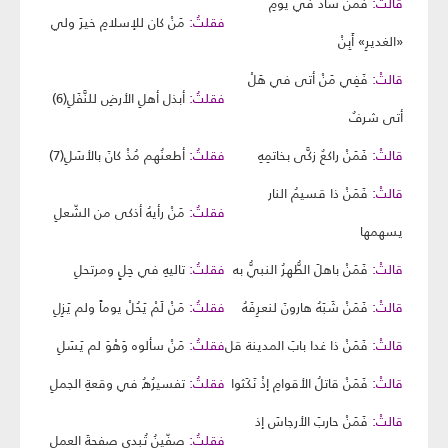
قالتْ:
فَمَنْ سادَ في يومِ
فقلتُ:
مَنْ كان للإسلامِ خيرَ ولي
«الغديرِ» أَبِنْ
قالتْ:
فَفِي مَنْ أتى في هَلْ
فقلتُ:
أبذل أهلِ الأرضِ للنَّفَلِ(6)
أتى شرفٌ
قالتْ:
فَمَنْ راكعٌ زكَّى بخاتمِهِ
فقلتُ:
أطعنُهم مُذْ كانَ بالأسَلِ(7)
قالتْ:
فَمَنْ ذا قسيمُ النار
فقلتُ:
مَنْ رأيهُ أذكى من الشّعلِ
يسهمها
قالتْ:
فَمَنْ باهلَ الطُّهرُ النبيُّ به
فقلتُ:
تاليهِ في حِلٍ ومرتحلِ
قالتْ:
فَمَنْ شَبَهُ هارونَ لنعرِفَهُ
فقلتُ:
مَنْ لَمْ يَحُلْ يوماً ولم يَزِلِ
قالتْ:
فَمَنْ ذا غدا بابَ المدينة قل
فقلتُ:
مَنْ سألوه وَهْوَ لم يَسَلِ
قالتْ:
فَمَنْ قاتلُ الأقوامِ إذْ نَكَثوا
فقلتُ:
تفسيرُهُ في وقعةِ الجملِ
قالتْ:
فَمَنْ حاربَ الأرجاسَ إذ
فقلتُ:
صفّينُ تُبدي صفحةَ العملِ