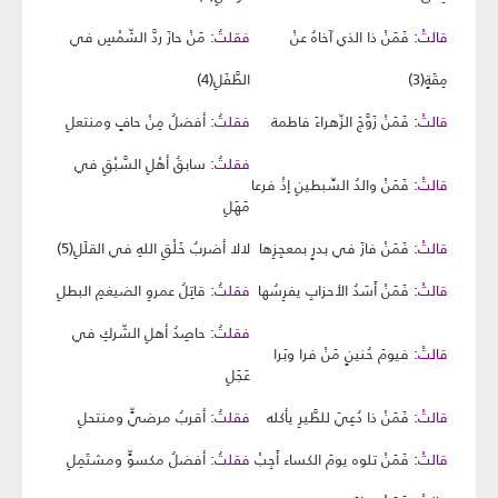
قالتْ:
فَمَنْ ذا الذي آخاهُ عنْ
فقلتُ:
مَنْ حازَ ردَّ الشّمْسِ في
مِقَةٍ(3)
الطَّفَلِ(4)
قالتْ:
فَمَنْ زَوَّجَ الزّهراءَ فاطمة
فقلتُ:
أفضلُ مِنْ حافٍ ومنتعلِ
فقلتُ:
سابقُ أهْلِ السَّبْقِ في
قالتْ:
فَمَنْ والدُ السِّبطينِ إذْ فرعا
مَهَلِ
قالتْ:
فَمَنْ فازَ في بدرٍ بمعجِزِها
لالا أضربُ خَلْقِ اللهِ في القلَلِ(5)
قالتْ:
فَمَنْ أَسَدُ الأحزابِ يفرِسُها
فقلتُ:
قاتِلُ عمروِ الضيغمِ البطلِ
فقلتُ:
حاصِدُ أهلِ الشّركِ في
قالتْ:
فيومَ حُنينٍ مَنْ فرا وبَرا
عَجَلِ
قالتْ:
فَمَنْ ذا دُعِيَ للطَّيرِ يأكله
فقلتُ:
أقربُ مرضيٍّ ومنتحلِ
قالتْ:
فَمَنْ تلوه يومَ الكساء أَجِبْ
فقلتُ:
أفضلُ مكسوٍّ ومشتَمِلِ