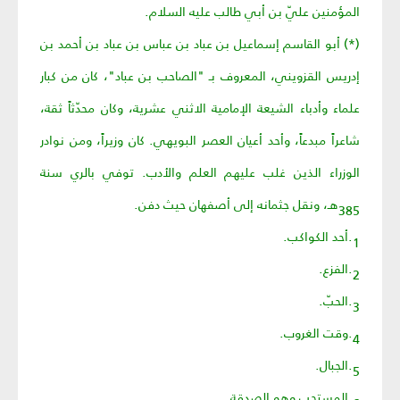
المؤمنين عليّ بن أبي طالب عليه السلام.
(*) أبو القاسم إسماعيل بن عباد بن عباس بن عباد بن أحمد بن
إدريس القزويني، المعروف بـ "الصاحب بن عباد"، كان من كبار
علماء وأدباء الشيعة الإمامية الاثني عشرية، وكان محدّثاً ثقة،
شاعراً مبدعاً، وأحد أعيان العصر البويهي. كان وزيراً، ومن نوادر
الوزراء الذين غلب عليهم العلم والأدب. توفي بالري سنة
385هـ، ونقل جثمانه إلى أصفهان حيث دفن.
1.أحد الكواكب.
2.الفزع.
3.الحبّ.
4.وقت الغروب.
5.الجبال.
6.المستحب وهو الصدقة.