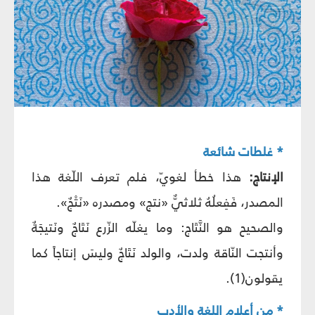
* غلطات شائعة
الإنتاج:
هذا خطأ لغويّ، فلم تعرف اللّغة هذا
المصدر، فَفِعلُهُ ثلاثيٌّ «نتج» ومصدره «نَتْجٌ».
والصحيح هو النَّتَاج: وما يغلّه الزّرع نَتَاجٌ ونَتيجَةٌ
وأنتجت النّاقة ولدت، والولد نَتَاجٌ وليسَ إنتاجاً كما
يقولون(1).
* من أعلام اللغة والأدب