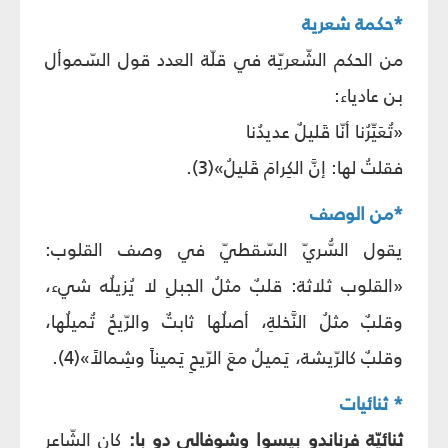
*حكمة شعرية
من الحكم الشّعريّة في قلّة العدد قول السّموأل
بن عادياء:
«تُعَيِّرُنا أنّا قَليلٌ عديدُنا
فقلتُ لها: إنَّ الكِرامَ قَليلُ»(3).
*من الوصف
يقول السُّريّ السّقطيّ في وصف القلوب:
«القلوب ثلاثة: قلبٌ مثلُ الجبلِ لا يُزيلُه شيء،
وقلبٌ مثلُ النَّخلةِ، أصلُها ثابتٌ والرّيحُ تُميلُها،
وقلبٌ كالرّيشة، يَميلُ معَ الرّيحِ يَميناً وشِمالاً»(4).
* ثنائيات
ثنائيّة فرناندو بيسوا وشوفالي دو با:
كان الشّاعر