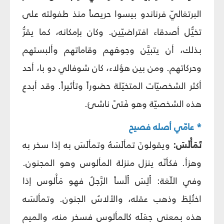
البرتغاليّ فرناندو بيسوا حريصاً منذ طفولته على
تخيُّل أصدقاء افتراضيّين. وكان بإمكانه، كما يقرُّ
بذلك، أن يتبيَّن وجوهَهم وقاماتهم وألبستهم
وحركاتهم. ومن بين هؤلاء، كان شوفالي دو با، أحد
أكثر الشخصيّات المتخيّلة حضوراً وتأثيراً. وقد أبدع
هذه الشخصيّة وهو فَتىً ناشئ.
* عامّي أصله فصيح
تَمَأْلَسَ:
ويقولونَ تمألَسَهُ وتمألَسَ به إذا سخر به
وهزأ. فكأنّه ينزل منزلة المألوس وهو المجنون.
وفي اللّغة: أَلِسَ أَلْساً الرَّجلُ فهو مَأْلوس إذا
اختُلِطَ وذهب عقله، والألاسُ الجنون. وتمألسَه
هذه بمعنى جعَلَه كالمألوس فسخر منه، والميم