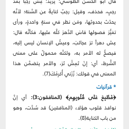
قال أبو الحسن الطّوسيّ: يريدُ: عِش رَجَباً بعد
رجبٍ، فحذف، وقيل: رجبٌ كنايةٌ عن السَّنة؛ لأنَّه
يحدّث بحدوثِها، ومَن نظر في سنةٍ واحدةٍ، ورأى
تغيُّرَ فصولها قاسَ الدَّهرَ كلَّه عليها، فكأنَّه قال:
عِش دهراً ترَ عجائبَ، وعيشُ الإنسان ليس إليه،
فيصحُّ له الأمر به، ولكنَّه محمولٌ على معنى
الشَّرط، أي: إِنْ تَعِشْ تَرَ، والأمر يتضمَّن هذا
المعنى في قولك: زُرْني أُكرِمْكَ(7).
* قرآنيات
﴿فَطُبِعَ عَلَى قُلُوبِهِم﴾ (المنافقون:3):
أي إنَّ
نوافذ قلوب هؤلاء (المنافقين) قد سُدَّت، وهو
من باب الكناية(8).