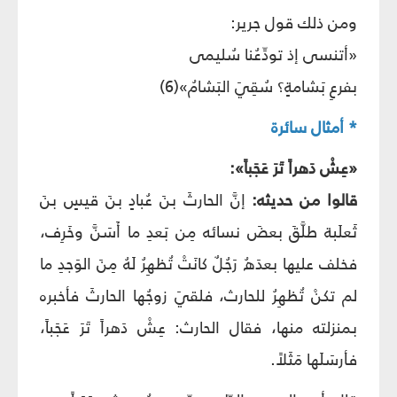
ومن ذلك قول جرير:
«أتنسى إذ تودِّعُنا سُليمى
بفرعِ بَشامةٍ؟ سُقِيَ البَشامُ»(6)
* أمثال سائرة
«عِشْ دَهراً تَرَ عَجَباً»:
قالوا من حديثه:
إنَّ الحارثَ بنَ عُبادٍ بنَ قيسٍ بنَ
ثَعلَبة طلَّقَ بعضَ نسائه مِن بَعدِ ما أَسَنَّ وخَرِف،
فخلف عليها بعدَهُ رَجُلٌ كانَتْ تُظهِرُ لَهُ مِنَ الوَجدِ ما
لم تكنْ تُظهِرُ للحارث، فلقيَ زوجُها الحارثَ فأخبره
بمنزلته منها، فقال الحارث: عِشْ دَهراً تَرَ عَجَباً،
فأرسَلَها مَثَلاً.