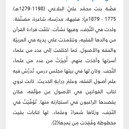
فضّة بنت محمّد عليّ البلاغي (1198-1279هـ/
1775 - 1879م): فقيهة، مدرّسة، شاعرة، مصنِّفة.
ولدت في النَّجف، وفيها نشأت. تلقّت قراءة القرآن
من والدها الفقيه، وتتلمذت على يديه في العربيّة
والفقه والأصول. كما اختلفت إلى عدد من علماء
أسرتها وأخذت عنهم. أُجيزَتْ من عدد من علماء
النَّجف. وكان لها في بيتها مجلس درس، تُدرِّسُ فيه
علم أصول الفقه، وعلمَ دِرايةِ الحديث. كانت تروي
كتاب القوانين في الأصول عن مؤلّفه، فكان
يقصدها الراغبون في استجازته منها. تُوُفِّيَتْ في
النّجف، ورَثاها شعراءُ وعلماء. لها كتابات بقيت
مخطوطة وفُقِدَت مِن بَعدِها(2).