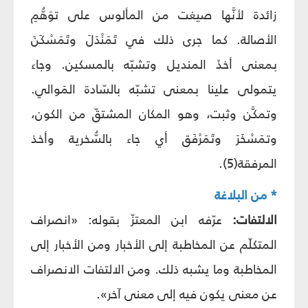
زائدة لأنَّها صيغت من المألوس على توَهُّمِ
الأصالة. كما جرى ذلك في تَمَنْدَلَ وتَمَسْكَنَ
بمعنى أخذَ المنديل وتشبّه بالمسكين. وجاء
يتمولى علينا بمعنى تشبّه بالسّادة المَوالي.
وتمكَّن وثبت، وهو المكان المشتقّ من الكون،
وتمَسْخَرَ وتَمَرْفَق أي جاء بالسُّخرية وأخذ
المرفقة(5).
* من البلاغة
الالتفات:
عرّفه ابن المعتزّ بقوله: «انصراف
المتكلّم عن المخاطبة إلى الأخبار ومن الأخبار إلى
المخاطبة وما يشبه ذلك. ومن الالتفات الانصراف
عن معنى يكون فيه إلى معنى آخر».