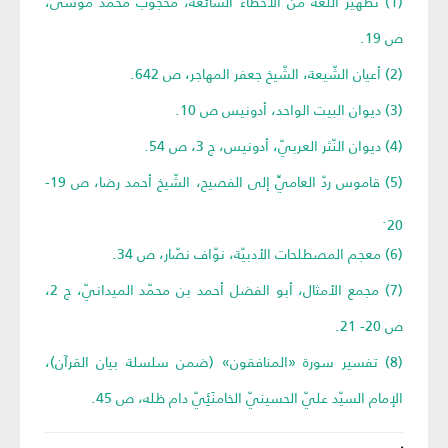
(1) تطهير اللّغة من الأخطاء الشّائعة، محجوب محمَّد موسى،
ص 19.
(2) أعيان الشّيعة، الشّيخ جعفر المهاجر، ص 642.
(3) ديوان البيت الواحد، أدونيس ص 10.
(4) ديوان النّثر العربيّ، أدونيس، ج 3، ص 54.
(5) قاموس ردّ العاميِّ إلى الفصيح، الشّيخ أحمد رضا، ص 19-
20.
(6) معجم المصطلحات الأدبيّة، نوّاف نصّار، ص 34.
(7) مجمع الأمثال، أبو الفضل أحمد بن محمّد الميدانيّ، ج 2،
ص 20- 21.
(8) تفسير سورة «المنافقون» (ضمن سلسلة بيان القرآن)،
الإمام السيّد عليّ الحسينيّ الخامنَئِيّ دام ظله، ص 45.