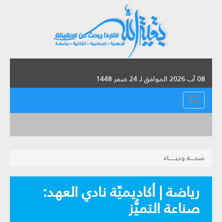
08 آب 2026 الموافق لـ 24 صفر 1448
القائمة
صحـــــة وحيـــــــاة
رياضة | أكاديميّة نادي العهد:
صناعة التميُّز