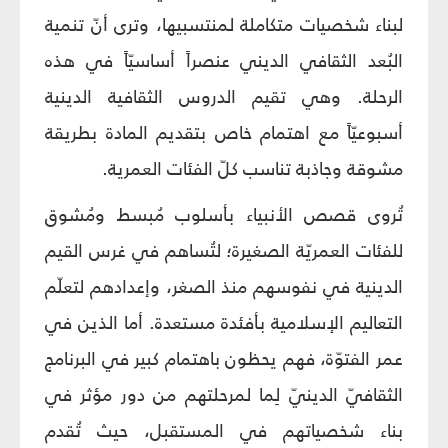
لبناء شخصيات متكاملة لمنتسبيها، وترى أنّ تنمية
البُعد الثقافي الديني عنصراً أساسيّاً في هذه
الرحلة. وهي تقيم الدروس الثقافية الدينية
أسبوعيّاً مع اهتمام خاص بتقديم المادة بطريقة
مشوقة وجاذبة تناسب كلّ الفئات العمرية.
تُروى قصص الأنبياء بأسلوب مُبسط ومُشوق
للفئات العمريّة الصغيرة؛ لتُساهم في غرس القيم
الدينية في نفوسهم منذ الصغر، وإعدادهم لتعلّم
التعاليم الإسلامية بأفئدة مستعدة. أما الذين في
عمر الفتوّة، فهم يحظون باهتمام كبير في البرنامج
الثقافيّ الدينيّ لِما لمرحلتهم من دور مؤثر في
بناء شخصياتهم في المستقبل، حيث تُقدم