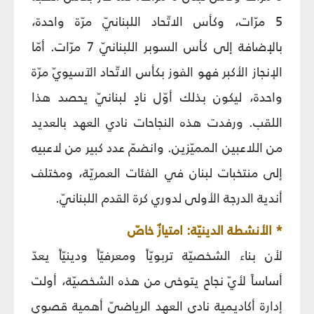
5 مرّات، وكأس الاتّحاد اللبنانيّ مرّة واحدة،
بالإضافة إلى كأس السوبر اللبنانيّ 7 مرّات. أمّا
الإنجاز الأكبر فهو الفوز بكأس الاتّحاد الآسيويّ مرّة
واحدة، ليكون بذلك أوّل نادٍ لبنانيّ يحصد هذا
اللقب. ورفدت هذه النجاحات نادي العهد بالعديد
من اللاعبين المميّزين. وانضمّ عدد كبير من لاعبيه
إلى منتخبات لبنان في الفئات العمريّة، ومختلف
أندية الدرجة الأولى لدوري كرة القدم اللبنانيّ.
* الأنشطة الدينيّة: امتيازٌ خاصّ
لأن بناء الشخصيّة تربويّاً ومعرفيّاً ودينيّاً يعدّ
أساساً لأيّ نجاح يتوخى من هذه الشخصيّة، أولت
إدارة أكاديمية نادي العهد الرياضيّ أهمية قصوى