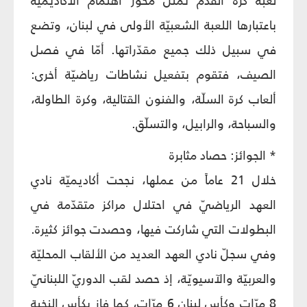
لعبة كرة القدم تمثل محور اهتمام الاكاديميّة
باعتبارها اللعبة الشعبيّة الأولى في لبنان، وتضع
في سبيل ذلك جميع مقدّراتها. أمّا في فصل
الصيف، فتقوم بتفعيل نشاطات رياضيّة أخرى:
ألعاب كرة السلّة، والفنون القتالية، وكرة الطاولة،
والسباحة، والرابيل، والتسلّق.
* الجوائز: حصاد مثابرة
خلال 21 عاماً من عملها، نجحت أكاديميّة نادي
العهد الرياضيّ في احتلال مراكز متقدّمة في
البطولات التي شاركت فيها، وحصدت جوائز كثيرة.
وفي سجلّ نادي العهد العديد من الألقاب المحليّة
والعربيّة والآسيويّة، إذ حصد لقب الدوريّ اللبنانيّ
8 مرّات وكأس لبنان 6 مرّات، كما فاز بكأس النخبة