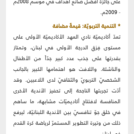
على جائزة أفضل صانع أهداف في موسم 2008م
- 2009م.
* التنمية التربويّة: قيمةٌ مضافة
تعدّ أكاديميّة نادي العهد الأكاديميّة الأولى على
مستوى فِرَق الدرجة الأولى في لبنان، وتمتاز
بقدرتها على جذب عدد كبير جدّاً من الأطفال
والناشئة. واللافت هو اهتمامها الكبير بالجانب
الشخصيّ التربويّ والثقافيّ لدى اللاعبين. وقد
أدّت تجربتها الناجحة إلى تحفيز الأندية الأخرى
المنافسة لافتتاح أكاديميّات مشابهة، ما ساهم
في خلق جوّ تنافسيّ بين الأندية اللبنانيّة، ليرفع
ذلك من وتيرة التطوير المستمرّ لرياضة كرة القدم
في لبنان.