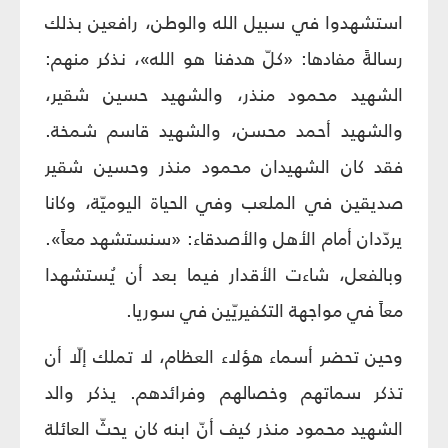
استشهدوا في سبيل الله والوطن، رافعين بذلك
رسالةً مفادها: «كلّ هدفنا هو الله»، نذكر منهم:
الشهيد محمود منذر، والشهيد حسين شقير،
والشهيد أحمد محسن، والشهيد قاسم شمخة.
فقد كان الشهيدان محمود منذر وحسين شقير
صديقين في الملعب وفي الحياة اليوميّة، وكانا
يردّدان أمام الأهل والأصدقاء: «سنستشهد معاً».
وبالفعل، شاءت الأقدار فيما بعد أن يُستشهدا
معاً في مواجهة التكفيريّين في سوريا.
وحين تحضر أسماء هؤلاء العظام، لا تملك إلّا أن
تذكر سماتهم وخصالهم وفرائدهم. يذكر والد
الشهيد محمود منذر كيف أنّ ابنه كان يحثّ العائلة