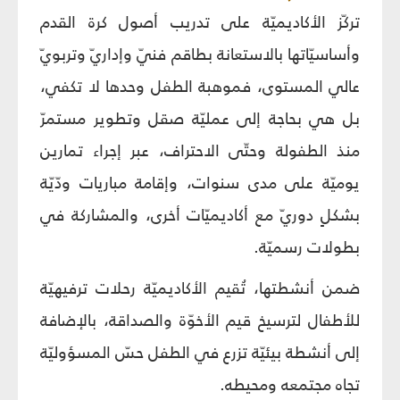
تركّز الأكاديميّة على تدريب أصول كرة القدم
وأساسيّاتها بالاستعانة بطاقم فنيّ وإداريّ وتربويّ
عالي المستوى، فموهبة الطفل وحدها لا تكفي،
بل هي بحاجة إلى عمليّة صقل وتطوير مستمرّ
منذ الطفولة وحتّى الاحتراف، عبر إجراء تمارين
يوميّة على مدى سنوات، وإقامة مباريات ودّيّة
بشكلٍ دوريّ مع أكاديميّات أخرى، والمشاركة في
بطولات رسميّة.
ضمن أنشطتها، تُقيم الأكاديميّة رحلات ترفيهيّة
للأطفال لترسيخ قيم الأخوّة والصداقة، بالإضافة
إلى أنشطة بيئيّة تزرع في الطفل حسّ المسؤوليّة
تجاه مجتمعه ومحيطه.