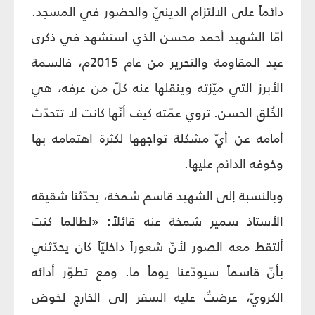
دائماً على الالتزام الدينيّ والحضور في المسجد.
أمّا الشهيد أحمد محسن الذي استشهد في ذكرى
عيد المقاومة والتحرير من عام 2015م، فالسمة
الأبرز التي ميّزته وينقلها عنه كلّ من عرفه، هي
الخُلق الحسن. تروي عمّته كيف أنّها كانت لا تتحدّث
أمامه عن أيّ مشكلة تواجهها لكثرة اهتمامه بها
وخوفه الدائم عليها.
وبالنسبة إلى الشهيد قاسم شمخة، يحدّثنا شقيقه
الأستاذ سمير شمخة عنه قائلاً: «لطالما كنت
ألتقط معه الصور لأنّ شعوراً داخليّاً كان يحدّثني
بأنّ قاسماً سيودّعنا يوماً ما. ومع تطوّر أدائه
الكرويّ، عرضتُ عليه السفر إلى الخارج لخوض