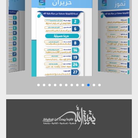
حزيران
تموز
أيار