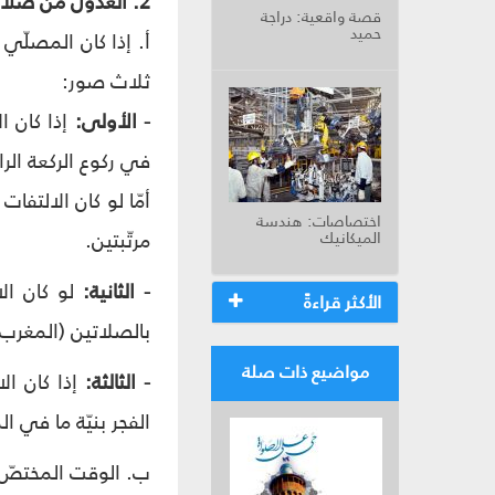
2. العدول من صلاة العشاء إلى صلاة المغرب:
قصة واقعية: دراجة
حميد
أ. إذا كان المصلّي 
ثلاث صور:
- الأولى:
إذا كان ا
في ركوع الركعة الرا
أمّا لو كان الالتفا
اختصاصات: هندسة
مرتّبتين.
الميكانيك
- الثانية:
لو كان الا
الأكثر قراءةً
بالصلاتين (المغرب و
مواضيع ذات صلة
- الثالثة:
إذا كان ال
الفجر بنيّة ما في الذ
ب. الوقت المختصّ ب