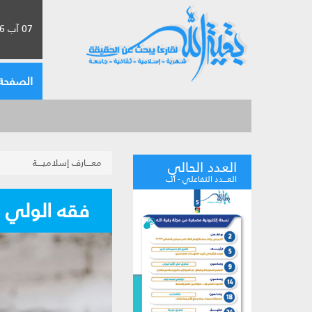
07 آب 2026 الموافق لـ 23 صفر 1448
الصفحة 
معــــارف إسلاميــــة
العدد الحالي
العـــدد التفاعلي - آب
فقه الولي |