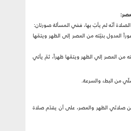
ء الصلاة أنّه لم يأتِ بها، ففي المسألة صورتان:
اً العدول بنيّته من العصر إلى الظهر ويتمّها
ته من العصر إلي الظهر ويتمّها ظهراً، ثمّ يأتي
لّي من البطء والسرعة.
ن صلاتَي الظهر والعصر، على أن يقدّم صلاة