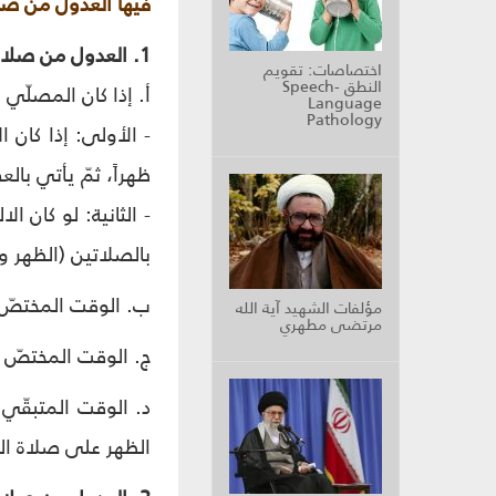
فيها العدول من صل
1. العدول من صلاة العصر إلي صلاة الظهر، قبل دخول الوقت المختصّ بصلاة العصر:
اختصاصات: تقويم
النطق Speech-
أ. إذا كان المصلّي 
Language
Pathology
- الأولى: إذا كان 
ظهراً، ثمّ يأتي بال
- الثانية: لو كان ا
بالصلاتين (الظهر وا
ب. الوقت المختصّ 
مؤلفات الشهيد آية الله
مرتضى مطهري
ج. الوقت المختصّ 
د. الوقت المتبقّي
الظهر على صلاة ال