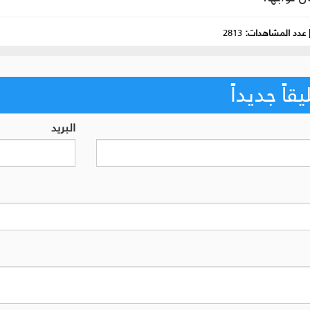
عدد المشاهدات:
2813
اً جديداً
البريد