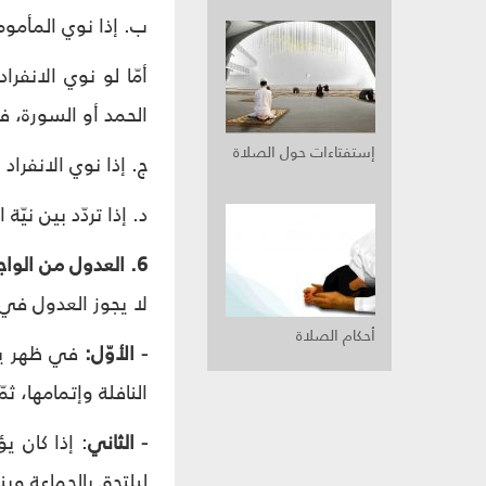
ب. إذا نوي المأموم 
أمّا لو نوي الانفرا
الحمد أو السورة، ف
إستفتاءات حول الصلاة
ج. إذا نوي الانفراد 
د. إذا تردّد بين نيّة
6. العدول من الواجبة إلى المستحبّة:
لا يجوز العدول في 
أحكام الصلاة
- الأوّل:
في ظهر يوم
النافلة وإتمامها، ث
- الثاني
: إذا كان ي
ليلتحق بالجماعة وينا