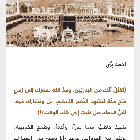
أحمد بزّي
(تخيَّلْ أنّكَ من البدريّين، ومدَّ الله بعمرك إلى زمنِ
فتح مكّة لتشهد النّصر الأعظم، بل وتشارك فيه،
لكنَّ قدمك هل تثبت إلى ذلك الوقت؟!)
شهِدَ حاطبٌ معنا بدراً، وأُحداً، وصُلح الحُديبية،
وكثيراً من الغزوات. عُرِفنا -أنا وهو- في المعاركِ