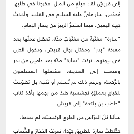
إلى قريشٍ لقاء مبلغٍ من المال. فخرجنا في طلبها
مُجدِّين. سارَ عليٌّ عليه السلام في القلب، وأخذتُ
جهة اليمين، فيما استقرَّ الزبيرُ عن يسارِ الإمام.
"سارة" مغنّيةٌ من مغنّياتِ مكّة، تعطّلَ عملُها بعد
معركة "بدر" ومقتلِ رجالِ قريش، ودخولِ الحزن
في بيوتهم. تركت "سارة" مكّة بعد عامين من بدر
وقدِمت إلى المدينة، فشملها المسلمون
بالرَّحمة، وبرغم ذلك لم تُسلم أو تَتُب؛ بل تطوّعتْ
للقيامِ بعمليّةٍ تجسّسية ضدّ من رحِمها بأخذ كتابِ
"حاطب بن بلتعة" إلى قريش.
سألنا كلَّ الحرّاس عن الطرق الرئيسيّة، لم نجدها.
خطَّطتْ سارة للطريق جيّداً؛ تعرفُ القفارَ والشِّعاب