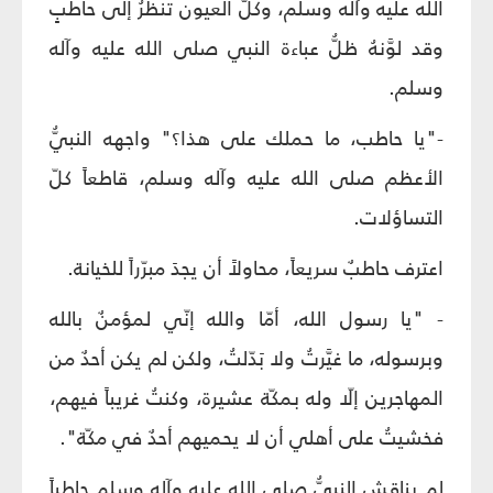
الله عليه وآله وسلم، وكلّ العيون تنظرُ إلى حاطبٍ
وقد لوَّنهُ ظلُّ عباءة النبي صلى الله عليه وآله
وسلم.
-"يا حاطب، ما حملك على هذا؟" واجهه النبيُّ
الأعظم صلى الله عليه وآله وسلم، قاطعاً كلّ
التساؤلات.
اعترف حاطبٌ سريعاً، محاولاً أن يجدَ مبرّراً للخيانة.
- "يا رسول الله، أمّا والله إنّي لمؤمنٌ بالله
وبرسوله، ما غيَّرتُ ولا بَدّلتُ، ولكن لم يكن أحدٌ من
المهاجرين إلّا وله بمكّة عشيرة، وكنتُ غريباً فيهم،
فخشيتُ على أهلي أن لا يحميهم أحدٌ في مكّة".
لم يناقش النبيُّ صلى الله عليه وآله وسلم حاطباً