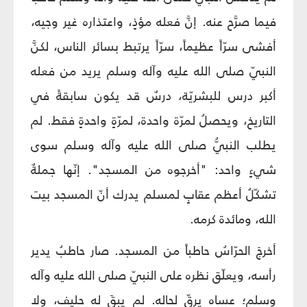
فيما صرَّح عنه. إنَّ فعله مؤذٍ، واعتذاره غير وجيه،
أفشى سرّاً عظيماً، سرّاً يرتبط بسائر الناس، لكنَّ
النبيّ صلى الله عليه وآله وسلم يريد من فعله
أكبر درس للبشريّة، درسٌ قد يكون سابقةً في
التاريخ، ويحصلُ لمرّة واحدة، لمرّةٍ واحدةٍ فقط. لم
يطلب النبيُّ صلى الله عليه وآله وسلم سوى
شيءٍ واحد: "أخرجوه من المسجد". إنّها جملةٌ
تشكّلُ أعظم عقابٍ لمسلم يدرك أنّ المسجد بيت
الله، ومائدة كرمه.
أخرجَ الحرّاسُ حاطباً من المسجد. صار حاطبُ يدير
رأسه، ويعلّق نظره على النبيّ صلى الله عليه وآله
وسلم؛ عساه يرقّ لحاله. لم يبقَ له حليف، ولا