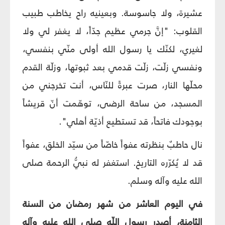
عشيرة، ولا جاسوسة. وبعينيه راح يخاطب طبيب
القلوب: "إنَّ جرمي عظيم جدّاً، لا يغفر لي ولا
لغيري، لكنّك يا رسول الله أولى منّي بنفسي،
ونفسي زلّت، زلّت قدمي بعد ثبوتها، وزلّة القدم
محلّها النار، صرت عبرةً للنّاس، أنت تخرجني من
المسجد، من ساحة الرضى، توهّمت أنّ قريشاً
بوجودك فاتحاً، قد تستطيع أذيّة أهلي".
نال حاطبٌ بنظرته عفواً خاصّاً من سيّد الخلق، عفواً
قد لا يُكرّره التاريخ. استغفر له نبيُّ الرحمة صلى
الله عليه وآله وسلم.
في اليوم العاشر من شهر رمضان من السنة
الثامنة، أصدر رسول اللّه صلى الله عليه وآله