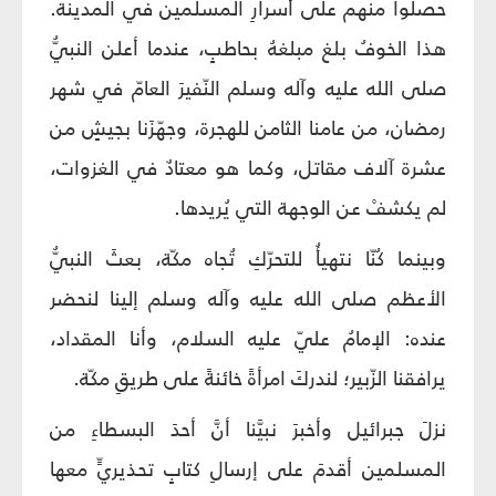
حصلوا منهم على أسرارِ المسلمين في المدينة.
هذا الخوفُ بلغ مبلغهُ بحاطبٍ، عندما أعلن النبيُّ
صلى الله عليه وآله وسلم النّفيرَ العامّ في شهر
رمضان، من عامنا الثامن للهجرة، وجهّزَنا بجيشٍ من
عشرة آلاف مقاتل، وكما هو معتادٌ في الغزوات،
لم يكشفْ عن الوجهة التي يُريدها.
وبينما كُنّا نتهيأُ للتحرّكِ تُجاه مكّة، بعثَ النبيُّ
الأعظم صلى الله عليه وآله وسلم إلينا لنحضر
عنده: الإمامُ عليّ عليه السلام، وأنا المقداد،
يرافقنا الزّبير؛ لندركَ امرأةً خائنةً على طريقِ مكّة.
نزلَ جبرائيل وأخبرَ نبيَّنا أنَّ أحدَ البسطاءِ من
المسلمين أقدمَ على إرسالِ كتابٍ تحذيريٍّ معها