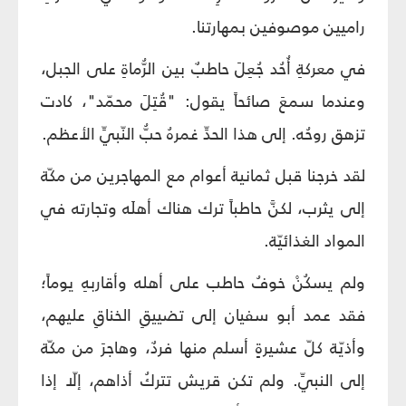
راميين موصوفين بمهارتنا.
في معركةِ أُحُد جُعِلَ حاطبٌ بين الرُّماةِ على الجبل،
وعندما سمعَ صائحاً يقول: "قُتِلَ محمّد"، كادت
تزهق روحُه. إلى هذا الحدِّ غمرهُ حبُّ النّبيِّ الأعظم.
لقد خرجنا قبل ثمانية أعوام مع المهاجرين من مكّة
إلى يثرب، لكنَّ حاطباً ترك هناك أهلَه وتجارته في
المواد الغذائيّة.
ولم يسكُنْ خوفُ حاطب على أهله وأقاربهِ يوماً؛
فقد عمد أبو سفيان إلى تضييقِ الخناقِ عليهم،
وأذيّة كلّ عشيرةٍ أسلم منها فردٌ، وهاجرَ من مكّة
إلى النبيِّ. ولم تكن قريش تتركُ أذاهم، إلّا إذا