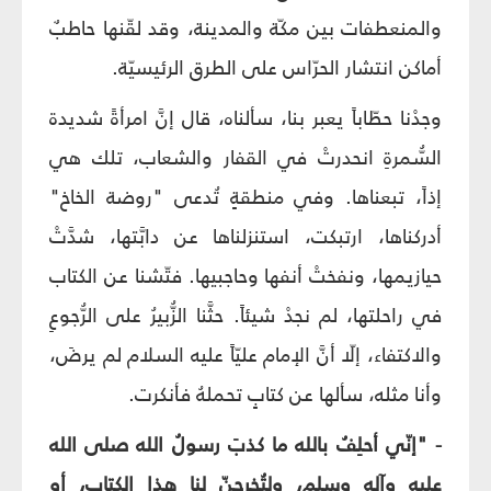
والمنعطفات بين مكّة والمدينة، وقد لقّنها حاطبٌ
أماكن انتشار الحرّاس على الطرق الرئيسيّة.
وجدْنا حطّاباً يعبر بنا، سألناه، قال إنَّ امرأةً شديدة
السُّمرةِ انحدرتْ في القفار والشعاب، تلك هي
إذاً، تبعناها. وفي منطقةٍ تُدعى "روضة الخاخ"
أدركناها، ارتبكت، استنزلناها عن دابَّتها، شدَّتْ
حيازيمها، ونفختْ أنفها وحاجبيها. فتّشنا عن الكتاب
في راحلتها، لم نجدْ شيئاً. حثَّنا الزُّبيرُ على الرُّجوعِ
والاكتفاء، إلّا أنَّ الإمام عليّاً عليه السلام لم يرضَ،
وأنا مثله، سألها عن كتابٍ تحملهُ فأنكرت.
- "إنّي أحلِفُ بالله ما كذبَ رسولُ الله صلى الله
عليه وآله وسلم، ولتُخرجنّ لنا هذا الكتاب، أو