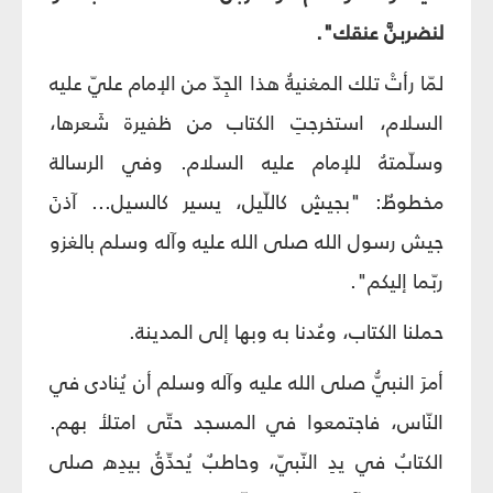
لنضربنَّ عنقك".
لمّا رأتْ تلك المغنيةُ هذا الجِدّ من الإمام عليّ عليه
السلام، استخرجتِ الكتاب من ظفيرة شَعرها،
وسلّمتهُ للإمام عليه السلام. وفي الرسالة
مخطوطٌ: "بجيشٍ كاللّيل، يسير كالسيل... آذنَ
جيش رسول الله صلى الله عليه وآله وسلم بالغزو
ربّما إليكم".
حملنا الكتاب، وعُدنا به وبها إلى المدينة.
أمرَ النبيُّ صلى الله عليه وآله وسلم أن يُنادى في
النّاس، فاجتمعوا في المسجد حتّى امتلأ بهم.
الكتابُ في يدِ النّبيّ، وحاطبٌ يُحدِّقُ بيدِه صلى