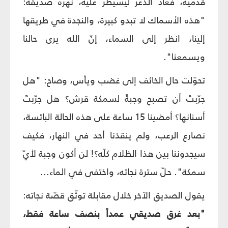
قدَميه، فعاد الذعر ليسيطر عليه، نهره صديقه:
"هذه الأسماك لا تبدو كبيرة، والنجدة في طريقها
إلينا، انظر إلى السماء، إنّ الله يرى حالنا
ويسمعنا".
تحوّلت حال الخائف إلى غضب ويأس، وصاح: "هل
جرّبتَ أن تصبح وجبةً لسمكة قرش؟ هل جرّبتَ
أسنانها؟ أمضينا 15 ساعة على هذه الحالة البائسة،
نصارع الرعب، ولم ينقذنا أحد في النهار، فكيف
سيجدوننا بين هذا الظلام كلّه؟! لن أكون وجبة لأيّ
سمكة". حلّ سترة نجاته، واختفى في الماء...
يقول الصديق الآخر خلال مقابلة توثّق قصّة نجاته:
"بعد غرق صديقي عمداً بنصف ساعة فقط،