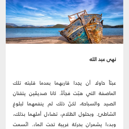
نهى عبد الله
عبثاً حاولا أن يجدا قاربهما بعدما قلبته تلك
العاصفة التي هبّت فجأةً. كانا صديقَين يتقنان
الصيد والسباحة، لكنّ ذلك لم ينفعهما لبلوغ
الشاطئ. وبحلول الظلام، تضاءل أملهما بذلك،
وبدءا يشعران بحركة غريبة تحت الماء. اتّسعت