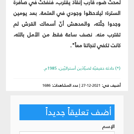
لمحتُ ضوء قارب إنقاذ يقترب، فنفختُ في صافرة
السترة؛ ليلاحظوا وجودي في العتمة. بعد يومين
وجدوا جثّته، والمدهش أنّ أسماك القرش لم
تقترب منه. نصف ساعة فقط من الأمل بالله،
كانت تكفي لنجاتنا معاً".
(*) حادثة حقيقيّة لصيّادَين أستراليّين، 1985م.
أضيف في:
2021-12-27
|
عدد المشاهدات:
1686
أضف تعليقاً جديداً
الإسم