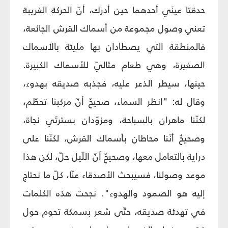
حدقتا عينَي أحدهما حين أدرك، أنّ الحركة الغريبة
تعني وصول مجموعة من أسماك القرش الجائعة،
فالمنطقة التي يصطادان بها مليئة بالأسماك
الصغيرة، وهي طعام مثاليّ للأسماك الكبيرة.
حينها، سيطر الذعر عليه، فجذبه صديقه بهدوء،
وقال له: "انظر السماء، صحيحٌ أنّ مركبنا تحطّم،
لكنّنا ماهران بالسباحة، ومزوّدان بسترتَي نجاة،
وصحيحٌ أنّنا محاطان بأسماك القرش، لكنّنا على
دراية بالتعامل معها، وصحيحٌ أنّ اللّيل حلّ، لكن هذا
موعد وصولنا، فسيبحث الأصدقاء عنّا، كلّ ما نحتاج
إليه هو الصمود والهدوء". نجحت هذه الكلمات
في تهدئة صديقه، حتّى شعر بسمكة تحوم حول