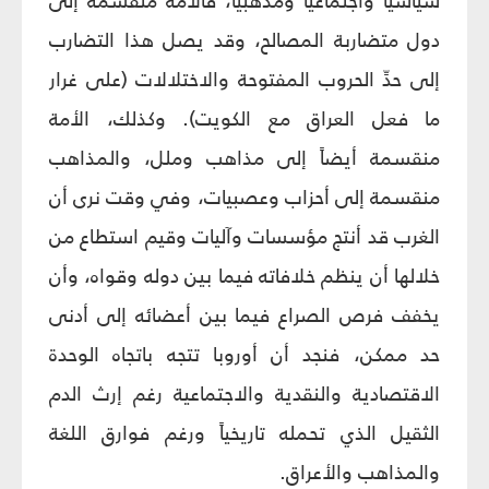
سياسياً واجتماعياً ومذهبياً، فالأمة منقسمة إلى
دول متضاربة المصالح، وقد يصل هذا التضارب
إلى حدِّ الحروب المفتوحة والاختلالات (على غرار
ما فعل العراق مع الكويت). وكذلك، الأمة
منقسمة أيضاً إلى مذاهب وملل، والمذاهب
منقسمة إلى أحزاب وعصبيات، وفي وقت نرى أن
الغرب قد أنتج مؤسسات وآليات وقيم استطاع من
خلالها أن ينظم خلافاته فيما بين دوله وقواه، وأن
يخفف فرص الصراع فيما بين أعضائه إلى أدنى
حد ممكن، فنجد أن أوروبا تتجه باتجاه الوحدة
الاقتصادية والنقدية والاجتماعية رغم إرث الدم
الثقيل الذي تحمله تاريخياً ورغم فوارق اللغة
والمذاهب والأعراق.