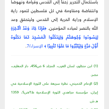
باستكمال التحرير زحفاً إلى القدس وقيامة ونهوضا
وانتفاضة ومقاومة في كل فلسطين لتعود راية
الإسلام وراية الحرية إلى القدس وليتحقق وعد
اللّه بالنصر لعباده المؤمنين.
فَإِذَا جَاءَ وَعْدُ الْآَخِرَةِ
﴿
لِيَسُوءُوا وُجُوهَكُمْ وَلِيَدْخُلُوا الْمَسْجِدَ كَمَا دَخَلُوهُ
أَوَّلَ مَرَّةٍ وَلِيُتَبِّرُوا مَا عَلَوْا تَتْبِيرًا
الإسراء/7
.
﴾
(1) ابن منظور، لسان العرب، المجلد 6 ص‏456، دار المعارف،
مصر.
(2) الإمام الخميني، نظرة سريعة على الثورة الإسلامية في
إيران، مؤسسة مجاهدي الثورة الإسلامية ط1/ص‏5، 1359
ه.ش.