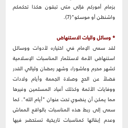
بزمام أموركم فإلى متى تبقون هكذا تحكمكم
واشنطن أو موسكو"(7).
* وسائل واليات الاستنهاض‏
لقد سعى الإمام في اختياره لأدوات ووسائل
استنهاض الأمة لاستثمار المناسبات الإسلامية
كشهر محرم وعاشوراء وشهر رمضان وليالي القدر
فضلاً عن الحج وصلاة الجمعة وأيام ولادات
ووفايات الأئمة وكذلك أعياد المسلمين وغيرها
مما يمكن أن ينضوي تحت عنوان "أيام الله". كما
سعى إلى ربط هذه المناسبات بالواقع المعاش
وعدم إبقائها كمناسبات تاريخية تستحضر فيها