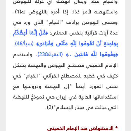
والقيام عنه. ويقال أنهضه أي حركه للنهوض
واستنهضه لأمر كذا: إذا أمره بالنهوض له(1).
ومعنى النهوض يرادف "القيام" الذي ورد في
عدة آيات قرآنية بنفس المعنى:
قُلْ إِنَّمَا أَعِظُكُمْ
﴿
بِوَاحِدَةٍ أَنْ تَقُومُوا لِلَّهِ مَثْنَى وَفُرَادَى
(سبأ/46).
﴾
وَقُومُوا لِلَّهِ قَانِتِينَ ..
(البقرة/238).
واستخدم
﴾
﴿
الإمام الخميني مصطلح النهوض والنهضة بشكل
كثيف في خطبه للمصطلح القرآني "القيام" في
نفس المورد أيضاً "إن النهضة ودروسها مع
استخداماتها الحالية في إيران هي نموذجٌ للنهضة
التي حدثت في صدر الإسلام"(2).
* الاستنهاض عند الإمام الخميني‏