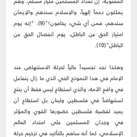
المعنوية، إن تعداد المسلمين مليار مسلم، وهم
يملكون دعماً إلهياً، والإسلام سندهم والإيمان
سندهم، فمن أي شي‏ء يخافون؟"(9). "إنه يوم
امتياز الحق عن الباطل، يوم انفصال الحق عن
الباطل"(10).
وهكذا نجد تجسيداً عالياً لحركة الاستنهاض عند
الإمام في هذا النموذج الحي الذي ما زال يتفاعل
في واقع الأمة، والذي استطاع ليس فقط أن ينتج
استنهاضاً في فلسطين ولبنان بل استطاع أن
يعيد لقضية فلسطين حضورها القوي والمؤثر
في وجدان المسلمين على امتداد العالم
الإسلامي، كما أنه ساهم بالتأكيد في تزخيم حركة