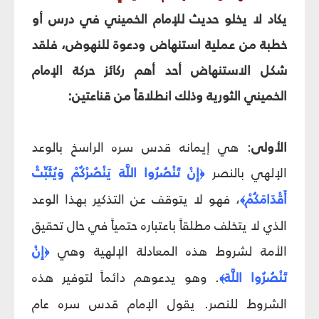
يكاد لا يخلو حديث للإمام الخميني في درس أو
خطبة من عملية استنهاض ودعوة للنهوض، فلقد
شكل الاستنهاض أحد أهم ركائز حركة الإمام
الخميني الثورية وذلك انطلاقاً من قناعتين:
الأولى
: هي إيمانه قدس سره الراسخ بالوعد
الإلهي بالنصر
إِنْ تَنْصُرُوا اللَّهَ يَنْصُرْكُمْ وَيُثَبِّتْ
﴿
أَقْدَامَكُمْ
، فهو لا يتوقف عن التذكير بهذا الوعد
﴾
الذي لا يتخلف مطلقاً باعتباره حتمياً في حال تحقيق
الأمة لشروط هذه المعادلة الإلهية وهي
إِنْ
﴿
تَنْصُرُوا اللَّهَ
. وهو يدعوهم دائماً لتوفير هذه
﴾
الشروط للنصر. يقول الإمام قدس سره عام