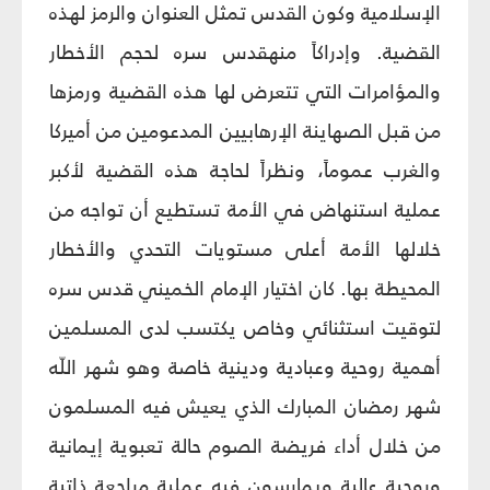
الإسلامية وكون القدس تمثل العنوان والرمز لهذه
القضية. وإدراكاً منه‏قدس سره لحجم الأخطار
والمؤامرات التي تتعرض لها هذه القضية ورمزها
من قبل الصهاينة الإرهابيين المدعومين من أميركا
والغرب عموماً، ونظراً لحاجة هذه القضية لأكبر
عملية استنهاض في الأمة تستطيع أن تواجه من
خلالها الأمة أعلى مستويات التحدي والأخطار
المحيطة بها. كان اختيار الإمام الخميني قدس سره
لتوقيت استثنائي وخاص يكتسب لدى المسلمين
أهمية روحية وعبادية ودينية خاصة وهو شهر اللّه
شهر رمضان المبارك الذي يعيش فيه المسلمون
من خلال أداء فريضة الصوم حالة تعبوية إيمانية
وروحية عالية ويمارسون فيه عملية مراجعة ذاتية