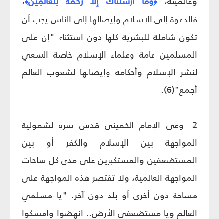
وعالميته،
وَمَا أَرْسَلْنَاكَ إِلَّا رَحْمَةً لِلْعَالَمِينَ
،
﴾
﴿
فالدعوة إلى الإسلام وإيصالها إلى الناس يجب أن
تكون شاملة للبشرية كلها دون استثناء "إن على
المسلمين عامة وعلماء الإسلام خاصة السعي
لنشر الإسلام وأحكامه وإيصالها لشعوب العالم
أجمع"(6).
2- وعي الإمام الخميني قدس سره لشمولية
المواجهة بين الإسلام والكفر أو بين
المستضعفين والمستكبرين على مدى كل ساحات
المواجهة العالمية، ولا تقتصر هذه المواجهة على
مساحة دون أخرى أو بلد دون آخر. "يا مسلمي
العالم ويا مستضعفي الأرض.. انهضوا وامسكوا