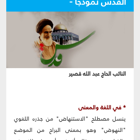
القدس نموذجاً -
النائب الحاج عبد الله قصير
* في اللغة والمعنى‏
ينسل مصطلح "الاستنهاض" من جذره اللغوي
"النهوض" وهو بمعنى البراح من الموضع