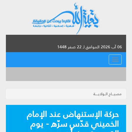
06 آب 2026 الموافق لـ 22 صفر 1448
القائمة
مصبــــاح الــولايـــــة
حركة الإستنهاض عند الإمام
الخميني قدّس سرّه - يوم