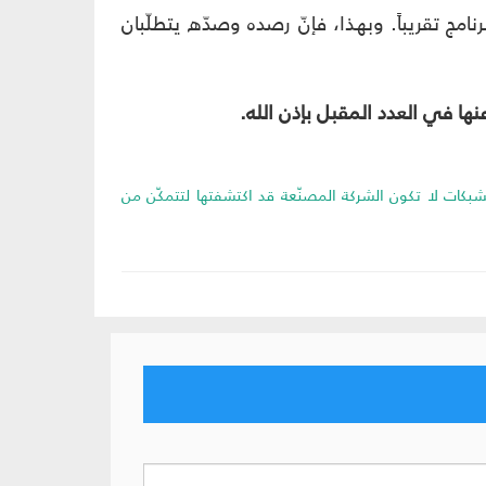
مج تقريباً. وبهذا، فإنّ رصده وصدّه يتطلّبان
ا في العدد المقبل بإذن الله.
يل والتطبيقات والشبكات لا تكون الشركة المصنّعة قد اكتشفتها لتتمكّن من