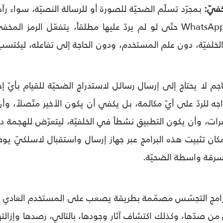
بمجرّد تسلّم الضحيّة للصورة أو للرسالة النصيّة، سواء رآها
فيّة، دون علم المستخدم، ودون الحاجة إلى تفاعله، ليكتسب 
جم لا يحتاج إلى إرسال رسائل لاستدراج الضحيّة للقيام بأيّ إج
اجه للردّ على أيّ مكالمة، بل يكفي أن يكون الأخير متّصلاً
رات، وأن يكون التطبيق نشطاً في الخلفيّة، ليتعرّض للهجمة 
مكان تثبيت هذه البرامج عبر جهاز إرسال واستقبال لاسلكيّ يوضع
سرقة واسطة الضحيّة.
برامج التجسّس مصمّمة بطريقة يصعب على المستخدم العادي وا
ن من صدّها، وكذلك اكتشاف آثار وجودها، بالتالي، رصدها وإزالت