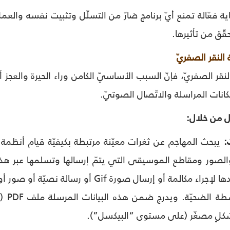
ماية فعّالة تمنع أيّ برنامج ضارّ من التسلّل وتثبيت نفسه وا
حقّق من تأثيرها.
النقر الصفريّ
النقر الصفريّ، فإنّ السبب الأساسيّ الكامن وراء الحيرة والعجز
إمكانات المراسلة والاتّصال الصوتيّ.
تعمل من خلال:
يبحث المهاجم عن ثغرات معيّنة مرتبطة بكيفيّة قيام أنظمة 
والصور ومقاطع الموسيقى التي يتمّ إرسالها وتسلمها عبر هذ
بشكلٍ مصغّر (على مستوى “البيكسل”).