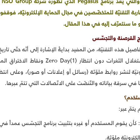
ال
مقاربة التقنيّة للمتخصّصين في مجال الحماية الإلكترونيّة، فوقف
و ما سنتعرّف إليه في هذا المقال.
امج القرصنة والتجسّس
 هذه التقنيّة، من المفيد بدايةً الإشارة إلى أنّه حتّى تاريخ ق
التجسّس، على استغلال الثغرات دون 
ونيّة لنشر روابط ملوّثة (رسائل أو إعلانات أو صور)، وعلى ا
ها في سرقة بياناته والتّنصّت على الاتّصالات التي تتمّ عبرها.
ستخدم؟
يتمّ عبر: