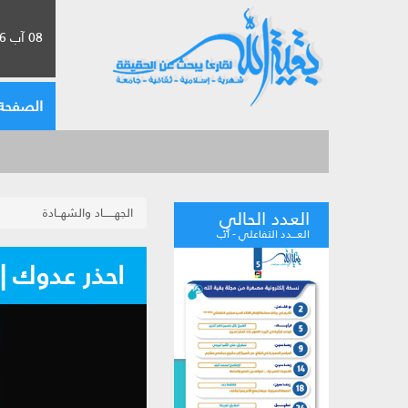
08 آب 2026 الموافق لـ 24 صفر 1448
الصفحة 
الجهــــــاد والشهــادة
العدد الحالي
العـــدد التفاعلي - آب
احذر عدوك | هجمات