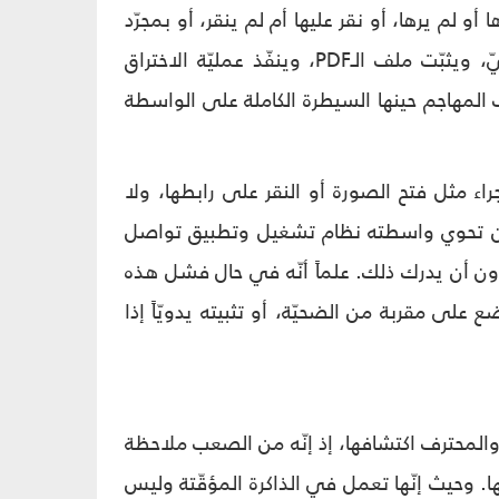
 أو لم يرها، أو نقر عليها أم لم ينقر، أو بمجرّد
استقباله لمكالمة WhatsApp حتّى لو لم يردّ عليها مطلقاً، يتفعّل الرمز المخفيّ، ويثبّت ملف الـPDF، وينفّذ عمليّة الاختراق
المهاجم حينها السيطرة الكاملة على الواسطة
راء مثل فتح الصورة أو النقر على رابطها، ولا
، وأن تحوي واسطته نظام تشغيل وتطبيق تواصل
دون أن يدرك ذلك. علماً أنّه في حال فشل هذه
 على مقربة من الضحيّة، أو تثبيته يدويّاً إذا
لمحترف اكتشافها، إذ إنّه من الصعب ملاحظة
ها. وحيث إنّها تعمل في الذاكرة المؤقّتة وليس