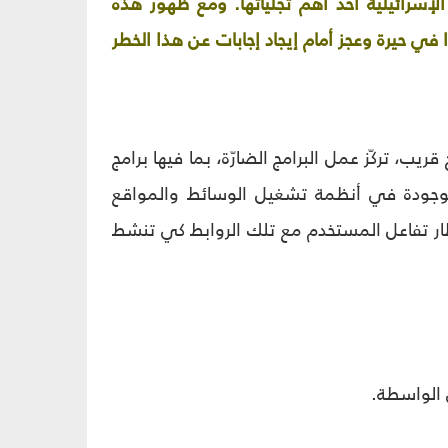
نقر Zero-Click، والتي يعدّ برنامج Pegasus الذي تطوّره شركة NSO Group الإسرائيليّة أحد أهمّ تجلّياتها. ومع ظهور هذه
وا في حيرة وعجز أمام إيجاد إجابات عن هذا الخطر
ريب، تركّز عمل البرامج الضارّة، بما فيها برامج
انتظار Zero Day(1) ونقاط الاختراق الموجودة في أنظمة تشغيل الوسائط والمواقع
نتظار تفاعل المستخدم مع تلك الروابط كي تنشط