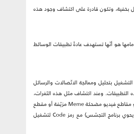
لعمل بخفية، وتكون قادرة على اكتشاف وجود هذه
 أمامها هو أنّها تستهدف عادةً تطبيقات الوسائط
التشغيل بتحليل ومعالجة الاتّصالات والرسائل
ه التطبيقات. وعند اكتشاف مثل هذه الثغرات،
يستغلّ المهاجم أحدها لإجراء مكالمة أو إرسال صورة Gif أو رسالة نصيّة أو صور أو مقاطع فيديو مضحكة Meme مزيّفة أو مقطع
موسيقيّ إلى واسطة الضحيّة. ويدرج ضمن هذه البيانات المرسلة ملف PDF (يحوي برنامج التجسّس) مع رمز Code لتشغيل