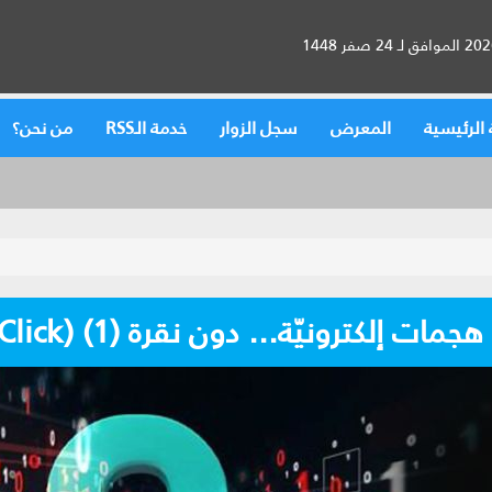
الرئيسية
المعرض
سجل الزوار
خدمة الـRSS
من نحن؟
 إلكترونيّة... دون نقرة (1) (Zero Click)