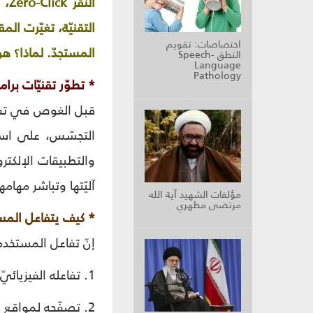
التقنيّة، تغيّرت ال
اختصاصات: تقويم
المستجدّ. لماذا؟ ه
النطق Speech-
Language
Pathology
* تطوّر تقنيّات بر
قبل الغوص في تفاصيل
والتطبيقات الإلكتر
آليّتها وتباشر مهام
مؤلفات الشهيد آية الله
مرتضى مطهري
* كيف يتفاعل الم
إنّ تفاعل المستخدم 
1. تفاعله الفيزيائيّ: كأن يقوم المستخدم أو غيره بتثبيت برنامج التجسّس عمداً في الواسطة.
2. تصفّحه لمواقع إلكترونيّة ملوّثة.