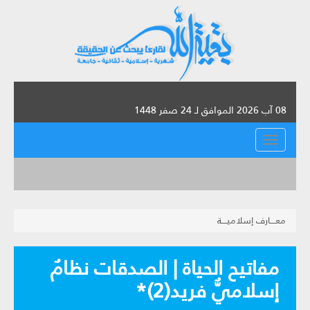
08 آب 2026 الموافق لـ 24 صفر 1448
القائمة
معــــارف إسلاميــــة
مفاتيح الحياة | الصدقات نظامٌ
إسلاميٌّ فريد(2)*