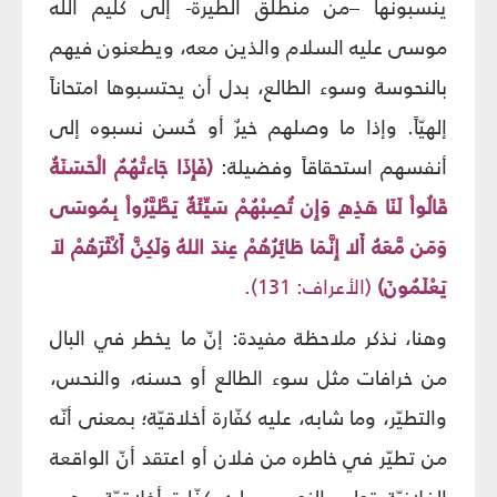
ينسبونها –من منطلق الطيرة- إلى كليم الله
موسى عليه السلام والذين معه، ويطعنون فيهم
بالنحوسة وسوء الطالع، بدل أن يحتسبوها امتحاناً
إلهيّاً. وإذا ما وصلهم خيرٌ أو حُسن نسبوه إلى
أنفسهم استحقاقاً وفضيلة:
(فَإِذَا جَاءتْهُمُ الْحَسَنَةُ
قَالُواْ لَنَا هَذِهِ وَإِن تُصِبْهُمْ سَيِّئَةٌ يَطَّيَّرُواْ بِمُوسَى
وَمَن مَّعَهُ أَلا إِنَّمَا طَائِرُهُمْ عِندَ اللهُ وَلَكِنَّ أَكْثَرَهُمْ لاَ
يَعْلَمُونَ)
(الأعراف: 131).
وهنا، نذكر ملاحظة مفيدة: إنّ ما يخطر في البال
من خرافات مثل سوء الطالع أو حسنه، والنحس،
والتطيّر، وما شابه، عليه كفّارة أخلاقيّة؛ بمعنى أنّه
من تطيّر في خاطره من فلان أو اعتقد أنّ الواقعة