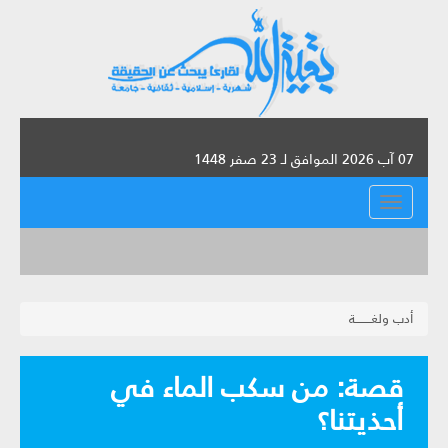
07 آب 2026 الموافق لـ 23 صفر 1448
القائمة
أدب ولغــــــــة
قصة: من سكب الماء في
أحذيتنا؟