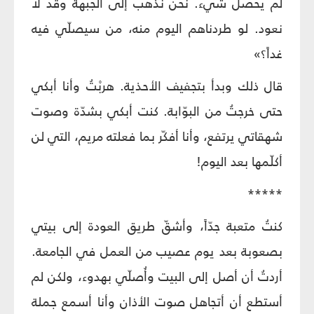
لم يحصل شيء. نحن نذهب إلى الجبهة وقد لا
نعود. لو طردناهم اليوم منه، من سيصلّي فيه
غداً؟»
قال ذلك وبدأ بتجفيف الأحذية. هربْتُ وأنا أبكي
حتى خرجتُ من البوّابة. كنت أبكي بشدّة وصوت
شهقاتي يرتفع، وأنا أفكّر بما فعلته مريم، التي لن
أكلّمها بعد اليوم!
*****
كنتُ متعبة جدّاً، وأشقّ طريق العودة إلى بيتي
بصعوبة بعد يوم عصيب من العمل في الجامعة.
أردتُ أن أصل إلى البيت وأُصلّي بهدوء، ولكن لم
أستطع أن أتجاهل صوت الأذان وأنا أسمع جملة