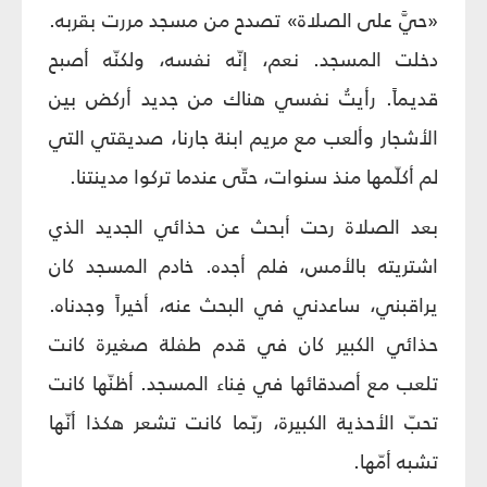
«حيَّ على الصلاة» تصدح من مسجد مررت بقربه.
دخلت المسجد. نعم، إنّه نفسه، ولكنّه أصبح
قديماً. رأيتُ نفسي هناك من جديد أركض بين
الأشجار وألعب مع مريم ابنة جارنا، صديقتي التي
لم أكلّمها منذ سنوات، حتّى عندما تركوا مدينتنا.
بعد الصلاة رحت أبحث عن حذائي الجديد الذي
اشتريته بالأمس، فلم أجده. خادم المسجد كان
يراقبني، ساعدني في البحث عنه، أخيراً وجدناه.
حذائي الكبير كان في قدم طفلة صغيرة كانت
تلعب مع أصدقائها في فِناء المسجد. أظنّها كانت
تحبّ الأحذية الكبيرة، ربّما كانت تشعر هكذا أنّها
تشبه أمّها.