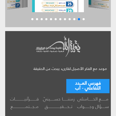
موعد مع الفكر الأصيل لقارىء يبحث عن الحقيقة
فهرس العـــدد
التفاعلي - آب
مــــــع الخــــــامنئي
زمننــــــا حســـــينيّ
قــــــــرآنيــــــــــــات
ســــؤال وجــــــواب
تــحــــقيـــــــــــــــق
مــجـــتمــــــــــــــــع