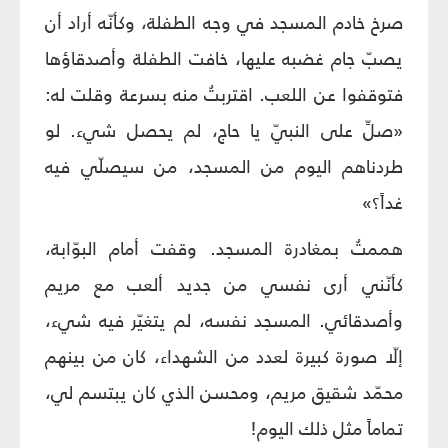
صرخ خادم المسجد في وجه الطفلة، وكأنّه أراد أن
يصبّ جام غضبه عليها، خافت الطفلة وأصدقاؤها
فتوقفوا عن اللعب. اقتربتُ منه بسرعة وقلت له:
«صلِّ على النبيّ يا حاج، لم يحصل شيء. لو
طردناهم اليوم من المسجد، من سيصلّي فيه
غداً؟»
هممتُ بمغادرة المسجد. وقفت أمام البوّابة،
كأنّني أرى نفسي من جديد ألعب مع مريم
وأصدقائي. المسجد نفسه، لم يتغيّر فيه شيء،
إلّا صورة كبيرة لعدد من الشهداء، كان من بينهم
محمّد شقيق مريم، ومحسن الذي كان يبتسم لي،
تماماً مثل ذلك اليوم!