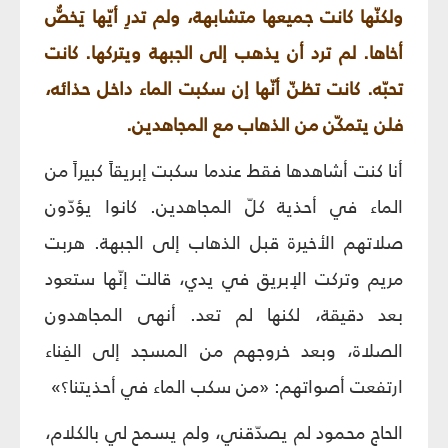
ولكنّها كانت جميعها متشابهة، ولم تدرِ أيّها يَخصُّ
أخاها. لم ترد أن يذهب إلى الجبهة ويتركها. كانت
تحبّه. كانت تظنّ أنّها إن سكبت الماء داخل حذائه،
فلن يتمكّن من الذهاب مع المجاهدين.
أنا كنت أشاهدها فقط عندما سكبت إبريقاً كبيراً من
الماء في أحذية كلّ المجاهدين. كانوا يؤدّون
صلاتهم الأخيرة قبل الذهاب إلى الجبهة. هربت
مريم وتركت الإبريق في يدي، قالت إنّها ستعود
بعد دقيقة، لكنها لم تعد. أنهى المجاهدون
الصلاة، وبعد خروجهم من المسجد إلى الفِناء
ارتفعت أصواتهم: «من سكب الماء في أحذيتنا؟»
الحاج محمود لم يصدّقني، ولم يسمح لي بالكلام،