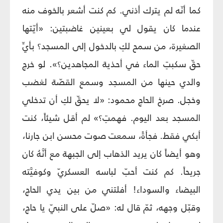
كما أنّه لم يترك أذني. كم كنت أشعر بالخوف منه
عندما كان يقول لي بعينين غاضبتين: «أيّتها
الصغيرة، من سمح لكِ بالدخول إلى المسجد؟ بأيِّ
حقّ سكبتِ الماء في أحذية المجاهدين؟». لو خرج
والدي حينها من المسجد وسمع القصّة لغضب
وخجل. صرخ الحاج محمود: «لا يحقّ لكِ أن تدخلي
المسجد بعد اليوم. فهمتِ؟» لم أقل شيئاً، كنت
أبكي فقط. فجأةً، سمعت صوت محسن ابن جارنا،
وهو أيضاً كان يريد الذهاب إلى الجبهة مع أنَّهُ كان
جريحاً. كم كنت أحبّ لباسه العسكريّ وكوفيَّته
البيضاء والسوداء! أفلتني من بين يدي الحاج،
وقبّل وجهه، ثمّ قال له: «صلّ على النبيّ يا حاج،