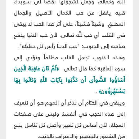
اللَّه وكماله، وجعل لشجونها رقصاً لى سويداء
قلبه يغفل عن حب الكمال الأصيل والجمال
المطلق. وشيئاً فشيئاً، على أثر هذا الحب لا يبقى
في القلب أي حب للَّه تعالى. لأن حب الدنيا يدفع
صاحبه إلى الذنوب: "حب الدنيا رأس كل خطيئة".
وهذه الذنوب تجعل القلب مظلماً وتؤدي إلى
سوء العاقبة كما قال تعالى:
ثُمَّ كَانَ عَاقِبَةَ الَّذِينَ
﴿
أَسَاؤُوا السُّوأَى أَن كَذَّبُوا بِآيَاتِ اللَّهِ وَكَانُوا بِهَا
يَسْتَهْزِؤُون
.
﴾
ويبقى في الختام أن نذكر أن المهم هو أن نتعرف
إلى هذه الحجب في أنفسنا وليس على صفحات
المجلة. لأن أساس كل تغيير وأصل كل تكامل ينبع
من الشعور بالتقصير والاعتراف بالذنب.