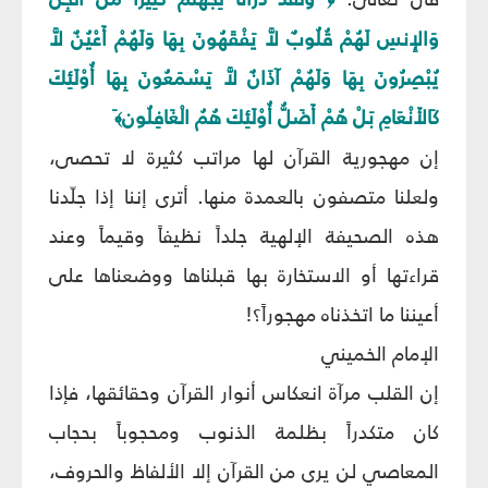
وَالإِنسِ لَهُمْ قُلُوبٌ لاَّ يَفْقَهُونَ بِهَا وَلَهُمْ أَعْيُنٌ لاَّ
يُبْصِرُونَ بِهَا وَلَهُمْ آذَانٌ لاَّ يَسْمَعُونَ بِهَا أُوْلَئِكَ
كَالأَنْعَامِ بَلْ هُمْ أَضَلُّ أُوْلَئِكَ هُمُ الْغَافِلُون
﴾
إن مهجورية القرآن لها مراتب كثيرة لا تحصى،
ولعلنا متصفون بالعمدة منها. أترى إننا إذا جلّدنا
هذه الصحيفة الإلهية جلداً نظيفاً وقيماً وعند
قراءتها أو الاستخارة بها قبلناها ووضعناها على
أعيننا ما اتخذناه مهجوراً؟!
الإمام الخميني
إن القلب مرآة انعكاس أنوار القرآن وحقائقها، فإذا
كان متكدراً بظلمة الذنوب ومحجوباً بحجاب
المعاصي لن يرى من القرآن إلا الألفاظ والحروف،