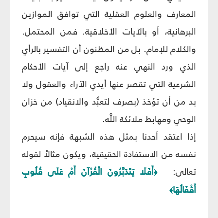
المعارف والعلوم العقلية التي توافق الموازين
البرهانية، أو بالآيات الأخلاقية. فمن المحتمل.
والكلام للإمام. بل من المظنون أن التفسير بالرأي
الذي ورد النهي عنه راجع إلى آيات الأحكام
الشرعية التي تقصر عنها أيدي الآراء والعقول ولا
بد من أن تؤخذ (بصرف لتعبُّد والانقياد) من خزان
الوحي ومهابط ملائكة اللَّه.
إذا اعتقد أحدنا بمثل هذه الشبهة فإنه سيحرم
نفسه من الاستفادة الحقيقية، ويكون مثالاً لقوله
تعالى:
أَفَلَا يَتَدَبَّرُونَ الْقُرْآنَ أَمْ عَلَى قُلُوبٍ
﴿
أَقْفَالُهَا
﴾