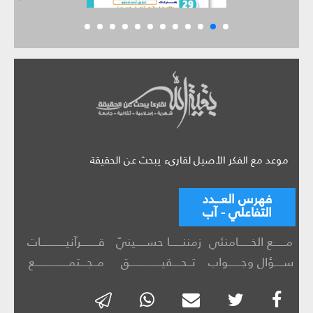
موعد مع الفكر الأصيل لقارىء يبحث عن الحقيقة
فهرس العـــدد
التفاعلي - آب
مــــــع الخــــــامنئي
زمننــــــا حســـــينيّ
قــــــــرآنيــــــــــــات
ســــؤال وجــــــواب
تــحــــقيـــــــــــــــق
مــجـــتمــــــــــــــــع