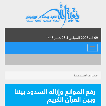
09 آب 2026 الموافق لـ 25 صفر 1448
القائمة
مـعـــارف إســـلاميــة
رفع الموانع وإزالة السدود بيننا
وبين القرآن الكريم