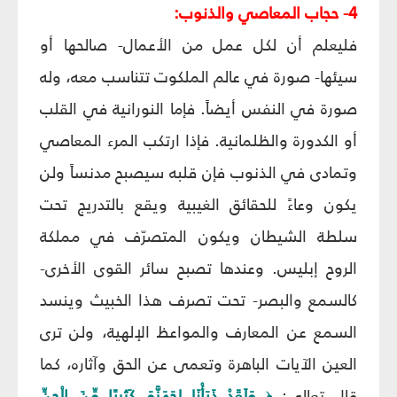
4- حجاب المعاصي والذنوب:
فليعلم أن لكل عمل من الأعمال- صالحها أو
سيئها- صورة في عالم الملكوت تتناسب معه، وله
صورة في النفس أيضاً. فإما النورانية في القلب
أو الكدورة والظلمانية. فإذا ارتكب المرء المعاصي
وتمادى في الذنوب فإن قلبه سيصبح مدنساً ولن
يكون وعاءً للحقائق الغيبية ويقع بالتدريج تحت
سلطة الشيطان ويكون المتصرّف في مملكة
الروح إبليس. وعندها تصبح سائر القوى الأخرى-
كالسمع والبصر- تحت تصرف هذا الخبيث وينسد
السمع عن المعارف والمواعظ الإلهية، ولن ترى
العين الآيات الباهرة وتعمى عن الحق وآثاره، كما
قال تعالى:
وَلَقَدْ ذَرَأْنَا لِجَهَنَّمَ كَثِيرًا مِّنَ الْجِنِّ
﴿