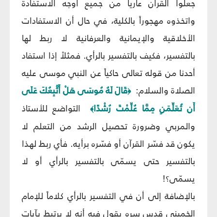
جعلوا القرآن عارياً من جميع أوجه الاستفادة
واتخذوه مهجوراً بالكلية، في حال أن الاستفادات
الأخلاقية والإيمانية والعرفانية لا ربط لها
بالتفسير، فكيف بالتفسير بالرأي. فمثلاً إذا استفاد
أحدنا من قوله تعالى حاكياً عن النبي موسى عليه
الصلاة والسلام:
قَالَ لَهُ مُوسَى هَلْ أَتَّبِعُكَ عَلَى
﴿
أَن تُعَلِّمَنِ مِمَّا عُلِّمْتَ رُشْدًا
التواضع للأستاذ
﴾
والمربي وضرورة تحصيل الرشد من التعلم لا
يكون قد فسّر القرآن أو فسّره برأيه. فأي ربط لهذا
بالتفسير حتى يسمّى بالتفسير بالرأي أو لا
يسمّى؟!
بالإضافة إلى أن في التفسير بالرأي كلاماً للإمام
الخميني قدس سره يقول فيه أنه لا يرتبط بآيات