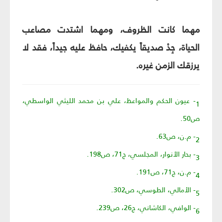
مهما كانت الظروف، ومهما اشتدت مصاعب
الحياة، جِدْ صديقاً يكفيك، حافظ عليه جيداً، فقد لا
يرزقك الزمن غيره.
1- عيون الحكم والمواعظ، علي بن محمد الليثي الواسطي،
ص50.
2- م.ن، ص63.
3- بحار الأنوار، المجلسي، ج71، ص198.
4- م.ن، ج71، ص191.
5- الأمالي، الطوسي، ص302.
6- الوافي، الكاشاني، ج26، ص239.