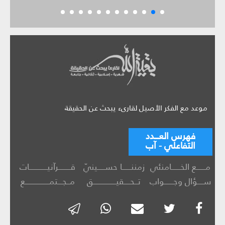
موعد مع الفكر الأصيل لقارىء يبحث عن الحقيقة
فهرس العـــدد
التفاعلي - آب
مــــــع الخــــــامنئي
زمننــــــا حســـــينيّ
قــــــــرآنيــــــــــــات
ســــؤال وجــــــواب
تــحــــقيـــــــــــــــق
مــجـــتمــــــــــــــــع