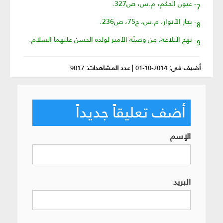
7- عيون الحكم، م.س، ص327.
8- بحار الأنوار، م.س، ج75، ص236.
9- نهج البلاغة، من وصيّة الأمير لولده الحسن عليهما السلام.
أضيف في:
2014-10-01
|
عدد المشاهدات:
9017
أضف تعليقاً جديداً
الإسم
البريد