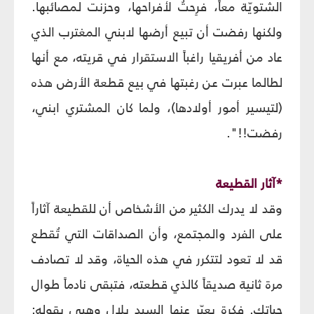
الشتويّة معاً، فرِحتُ لأفراحها، وحزنت لمصائبها.
ولكنها رفضت أن تبيع أرضها لابني المغترب الذي
عاد من أفريقيا راغباً الاستقرار في قريته، مع أنها
لطالما عبرت عن رغبتها في بيع قطعة الأرض هذه
(لتيسير أمور أولادها)، ولما كان المشتري ابني،
رفضت!!".
*آثار القطيعة
وقد لا يدرك الكثير من الأشخاص أن للقطيعة آثاراً
على الفرد والمجتمع، وأن الصداقات التي تُقطع
قد لا تعود لتتكرر في هذه الحياة، وقد لا تصادف
مرة ثانية صديقاً كالذي قطعته، فتبقى نادماً طوال
حياتك. فكرة يعبّر عنها السيد بلال وهبي بقوله: