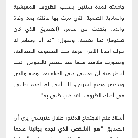
جامعته لمدة سنتين بسبب الظروف المعيشية
والمادية الصعبة التي مرت بها عائلته بعد وفاة
والده، يتحدث عن سامر، (الصديق الذي كان
صدوقاً) كما يصفه، ويقول: "كنا أنا وسامر لا
يترك أحدنا الآخر، أعرفه منذ الصفوف الابتدائية،
وتطورت علاقتنا فيما بعد لنصبح كالأخوين، كنت
أنتظر منه أن يعينني على الحياة بعد وفاة والدي
وتدهور وضع أسرتي، إلا أنني لم أجده بجانبي
في أحلك الظروف، لقد خاب ظني به".
أستاذ علم الاجتماع الدكتور طلال عتريسي يرى أن
الصديق
"هو الشخص الذي نجده بجانبنا عندما