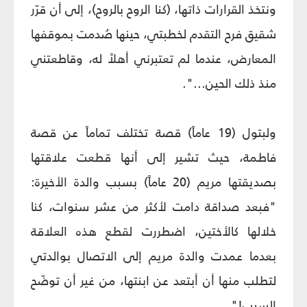
ونتخذ القرارات ذاتها، (كنا الروح بالروح)، إلى أن قرّر
شقيق فرح التقدم لخطبتي، حينها صُدمت بموقفها
المعارض، عندما لم تعتبرني أهلاً له، وقاطعتني
منذ ذلك الحين...".
ولبتول (19 عاماً) قصة تختلف تماماً عن قصة
فاطمة، حيث تشير إلى أنها قطعت علاقتها
بصديقتها مريم (20 عاماً) بسبب والدة الأخيرة:
"فبعد صداقة دامت لأكثر من عشر سنوات، كنا
خلالها كالأختين، اضطررت لقطع هذه العلاقة
بعدما عمدت والدة مريم إلى الاتصال بوالدتي
لتطلب منها أن أبتعد عن ابنتها، من غير أن توضّح
السبب!".