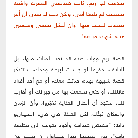
تقدمت لها ريم. كانت صديقتي المقربة وأشبه
بشقيقة لم تلدها أمي، ولكن ذلك لا يعني أن أُقر
بصفات ليست فيها، وأن أحمّل نفسي وضميري
عبء شهادة مزيفة".
قصة ريم وولاء هذه قد تجد المئات منها، بل
الآلاف، ففيما لو جلست لبرهة وحدك، ستتذكر
قصة شبيهة بهذه، حدثت معك، أو مع أحد أفراد
عائلتك، أو حتى سمعت بها من جيرانك أو أقارب
لك، ستجد أن أبطال الحكاية تغيّروا، وأنّ الزمان
والمكان تبدَّلا، لكن الحبكة هي هي، السيناريو
ذاته: "قصص صداقة وأخوة تحولت إلى قطيعة
تامة". في تحقيقنا هذا سنحاول أن نجيب عن