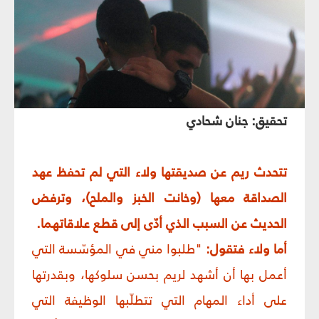
تحقيق: جنان شحادي
تتحدث ريم عن صديقتها ولاء التي لم تحفظ عهد
الصداقة معها (وخانت الخبز والملح)، وترفض
الحديث عن السبب الذي أدّى إلى قطع علاقاتهما.
أما ولاء فتقول:
"طلبوا مني في المؤسّسة التي
أعمل بها أن أشهد لريم بحسن سلوكها، وبقدرتها
على أداء المهام التي تتطلّبها الوظيفة التي