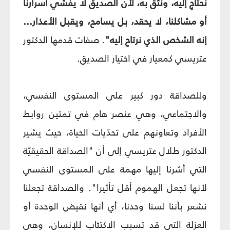
نحتاج إليه، ونثق به، لأن الصديق لا يفشي أسرارنا
أو مشاكلنا، لا يحقد، بل يسامح، ويقبل الأعذار...
إنه الشخص الذي نرتاح إليه"
. صفات قدمها الدكتور
عتريسي كمعيار في اختيار الصديق.
وللصداقة دور كبير على المستوى النفسي،
والاجتماعي، وهي عنصر هام في تمتين روابط
الأفراد وتعاونهم على تحدّيات الحياة، حيث يشير
الدكتور طلال عتريسي إلى أن "الصداقة الحقيقيّة
التي أشرنا إليها مهمة على المستوى النفسي
لأنها تجعل الهموم أقل تأثيراً". والصداقة تجعلنا
نشعر بأننا لسنا وحدنا، أي أنها نقيض الوحدة أو
العزلة التي قد تسبب الاكتئاب للإنسان، وهي