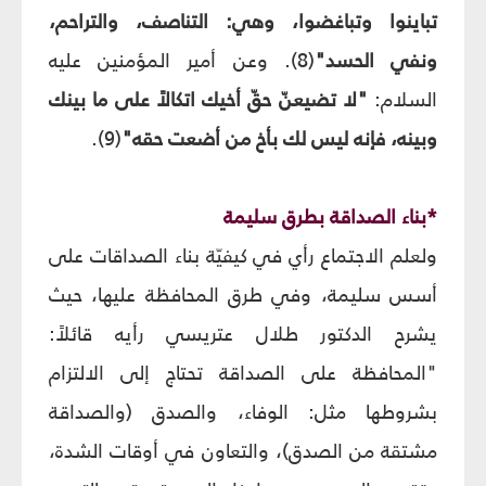
تباينوا وتباغضوا، وهي: التناصف، والتراحم،
ونفي الحسد"
(8). وعن أمير المؤمنين عليه
السلام:
"لا تضيعنّ حقّ أخيك اتكالاً على ما بينك
وبينه، فإنه ليس لك بأخ من أضعت حقه"
(9).
*بناء الصداقة بطرق سليمة
ولعلم الاجتماع رأي في كيفيّة بناء الصداقات على
أسس سليمة، وفي طرق المحافظة عليها، حيث
يشرح الدكتور طلال عتريسي رأيه قائلاً:
"المحافظة على الصداقة تحتاج إلى الالتزام
بشروطها مثل: الوفاء، والصدق (والصداقة
مشتقة من الصدق)، والتعاون في أوقات الشدة،