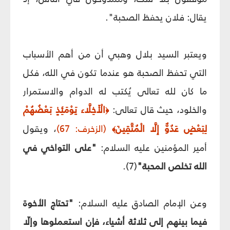
يقال: فلان يحفظ الصحبة".
ويعتبر السيد بلال وهبي أن من أهم الأسباب
التي تحفظ الصحبة هو عندما تكون في الله، فكل
ما كان لله تعالى يُكتب له الدوام والاستمرار
والخلود، حيث قال تعالى:
الْأَخِلَّاء يَوْمَئِذٍ بَعْضُهُمْ
﴿
لِبَعْضٍ عَدُوٌّ إِلَّا الْمُتَّقِينَ
(الزخرف: 67)
، ويقول
﴾
أمير المؤمنين عليه السلام:
"على التواخي في
الله تخلص المحبة"
(7).
وعن الإمام الصادق عليه السلام:
"تحتاج الأخوة
فيما بينهم إلى ثلاثة أشياء، فإن استعملوها وإلّا