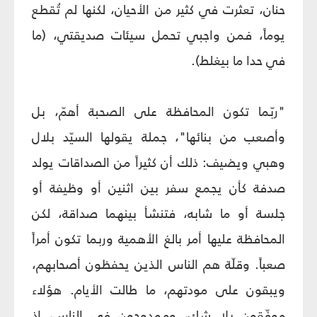
حنان، تعثرت في كثير من الأحيان، لكنها لم تُقطع
يوماً، فمن واجبي تحمل سيئات صديقتي، (ما
في حدا ما بيغلط).
"ربّما تكون المحافظة على الصحبة أهمّ، بل
وأصعب من بنائها"، جملة يقولها السيّد بلال
وهبي ويضيف: ذلك أن كثيراً من الصداقات يولد
صدفة كأن يجمع سفر بين اثنين أو وظيفة أو
جلسة أو ما شابه، فتنشأ بينهما صداقة، لكن
المحافظة عليها أمر بالغ الأهمية وربما تكون أمراً
صعباً. وقلّة هم الناس الذين يحفظون أصحابهم،
ويبقون على مودتهم، ما طالت الأيام. هؤلاء
موفّقون بلا شك، وممدوحون في الناس، إذ