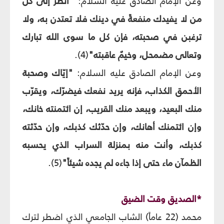
وعن الإمام الصادق عليه السلام:
"انظر إلى كل
من لا يفيدك منفعةً في دينك فلا تعتدن به، ولا
ترغبن في صحبته، فإن كل ما سوى الله تبارك
وتعالى مضمحل، وخيمٌ عاقبته"
(4).
وعن الإمام الصادق عليه السلام:
"إيّاك وصحبة
الأحمق الكذاب، فإنه يريد نفعك فيضرّك، ويقرّب
منك البعيد، ويبعد منك القريب، إن ائتمنته خانك،
وإن ائتمنك أهانك، وإن حدّثك كذبك، وإن حدّثته
كذبك، وأنت منه بمنزلة السراب الذي يحسبه
الظمآن ماء حتى إذا جاءه لم يجده شيئاً"
(5).
*الصديق وقت الضيق
محمد (22 عاماً) الشاب الجامعي الذي اضطر لترك