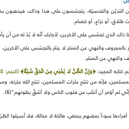
ّل
 التديّن والقدسيّة، يتجسّسون على هذا وذاك، فيذهبون بماء
ث طلاق، أو نزاع، أو خصام.
ا ذاك الذي تجسّس على الآخرين، لأجابك أنّه لا بُدّ له من أن ي
لأمر بالمعروف والنهي عن المنكر لا يتمّ بالتجسّس على الآخرين، 
وف والنهي عن المنكر.
كتابه المجيد:
﴿وَإِنَّ الظَّنَّ لَا يُغْنِي مِنَ الْحَقِّ شَيْئًا﴾
(النجم: 28).
ِّي لم أؤمَر أن أنقّب عن قلوب الناس ولا أشقَّ بطونهم"(6).
ّ أفرادها سوءاً بعضهم ببعض، هالكة لا محالة، فلا تُسيئوا الظنّ