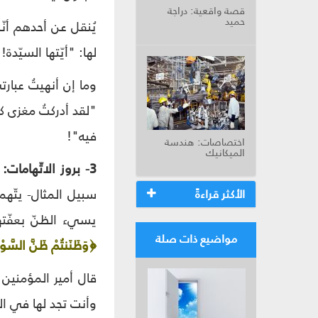
قصة واقعية: دراجة
حميد
يُنقل عن أحدهم أنّ
لها: "أيّتها السيّ
وما إن أنهيتُ عبارت
"لقد أدركتُ مغزى ك
فيه"!
اختصاصات: هندسة
الميكانيك
3- بروز الاتّهامات:
إ
سبيل المثال- يتّهم
الأكثر قراءةً
يسيء الظنّ بعفّته
مواضيع ذات صلة
﴿وَظَنَنتُمْ ظَنَّ السَّوْء
قال أمير المؤمنين
وأنت تجد لها في الخير