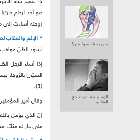
5- تدمير حياة الآخ
هو أحد أرحام جارتنا
زوجته أساءت إلى دي
* الإثم والعقاب لص
في بيتنا وسواسي!
لسوء الظنّ عواقب ت
إذا أساء الرجل الظن
السيّئ بالزوجة يبع
(3).
الوسوسة: موعد مع
وقال أمير المؤمنين ع
العذاب
إنّ الذي يؤمن بالل
على جارٍ له مثلاً، ف