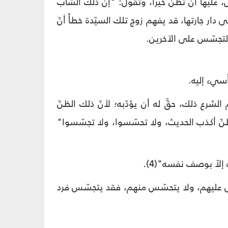
ل، عليها أن تظنّ خيراً، وتقول: "إنّ ذلك الشابّ
دار جارتها، قد يفهم زوج تلك السيّدة خطأً أنّ
التجسّس على الآخرين.
سيء إليه.
 الشرع ذلك، حقَّ له أن يؤدّبه؛ لأنّ ذلك الظنّ
لظنّ أكذب الحديث، ولا تحسّسوا، ولا تجسّسوا"
 إلاّ بوصف نفسه"(4).
سّس عليهم، ولا يتحسّس منهم، فقد يتجسّس فرد