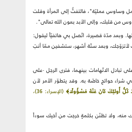
مل وساوس عمليّة"، فالتفتُّ إلى المرأة وقلت
اوس من قلبك، وإلى الأبد بعون الله تعالى".
ها. وبعد مدّة قصيرة، اتّصل بي هاتفيّاً ليقول:
لأتزوّجك، وبعد ستّة أشهر، ستشفين ممّا أنتِ
ى تبادل الاتّهامات بينهما، فترى الرجل -على
ي شراء حوائج خاصّة به. وقد يتطوّر الأمر لأن
ادَ كُلُّ أُولئِكَ كَانَ عَنْهُ مَسْؤُولًا﴾
(الإسراء: 36)،
 منه، ولا تظنّن بكلمةٍ خرجت من أخيك سوءاً