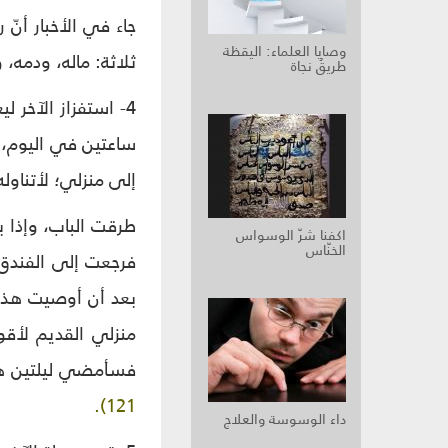
جاء في الأخبار أنّ
وصايا العلماء: اليقظة
ثلاثة: ماله، ودمه، و
طريقُ نجاة
4- استفزاز الآخر ل
ساعتين في اليوم، ع
إلى منزلي؛ لأتناوله
طرقت الباب، وإذا 
اكفنا شرّ الوسواس
الخنّاس
فرجعت إلى الفندق ا
بعد أن أوصيت هذا 
منزلي القديم لأقول
فسأمضي ليلتين هن
121).
داء الوسوسة والعلاج