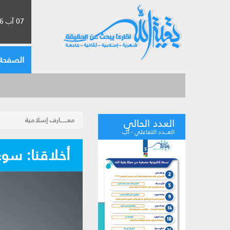
07 آب 2026 الموافق لـ 23 صفر 1448
الصفحة 
معـــــــارف إسلامية
العدد الحالي
العـــدد التفاعلي - آب
أخلاقنا: سوء 