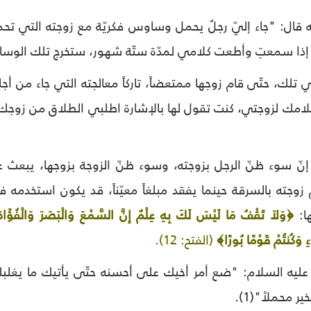
ه قال: "جاء إليّ رجلٌ يحمل وساوس فكريّة مع زوجته التي تح
دة! إذا سمعتِ وأطعت كلامي لمدّة ستّة شهور، ستخرج تلك الوس
ي تلك، حتّى قام زوجها ممتعضاً، تاركاً معالجته التي جاء من أجل
لامك لزوجتي، كنت تقول لها بالإشارة اطلبي الطلاق من زوجك 
نّ سوء ظنّ الرجل بزوجته، وسوء ظنّ الزوجة بزوجها، يبعث عل
 زوجته بالسرقة حينما يفقد مبلغاً معيّناً، قد يكون استخدمه ف
ا:
﴿وَلاَ تَقْفُ مَا لَيْسَ لَكَ بِهِ عِلْمٌ إِنَّ السَّمْعَ وَالْبَصَرَ وَالْفُؤَ
ِ وَكُنتُمْ قَوْمًا بُورًا﴾
(الفتح: 12).
 عليه السلام: "ضع أمر أخيك على أحسنه حتّى يأتيك ما يغلبك
 محملاً"(1).