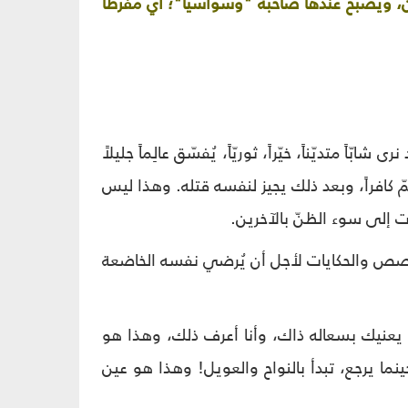
ّ، ويصبح عندها صاحبه "وسواسيّاً"؛ أي مُفرطاً
ً متديّناً، خيّراً، ثوريّاً، يُفسّق عالِماً جليلاً
ّ كافراً، وبعد ذلك يجيز لنفسه قتله. وهذا ليس
ّت إلى سوء الظنّ بالآخرين.
 القصص والحكايات لأجل أن يُرضي نفسه الخاضعة
 يعنيك بسعاله ذاك، وأنا أعرف ذلك، وهذا هو
ينما يرجع، تبدأ بالنواح والعويل! وهذا هو عين