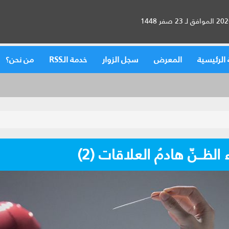
الرئيسية
المعرض
سجل الزوار
خدمة الـRSS
من نحن؟
الظــنّ هادمُ العلاقات (2)