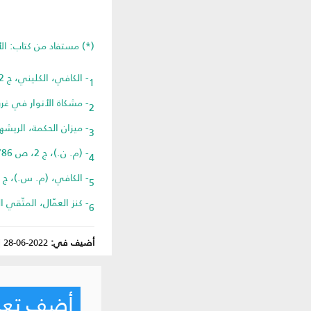
(*) مستفاد من كتاب: الأ
1- الكافي، الكليني، ج 2، ص 362.
2- مشكاة الأنوار في غرر الأخبار، الطبرسيّ، ص 149.
3- ميزان الحكمة، الريشهري، ج 1، ص 390.
4- (م. ن.)، ج 2، ص 1786.
5- الكافي، (م. س.)، ج 2، ص 355.
6- كنز العمّال، المتّقي الهنديّ، ج 6، ص 102.
أضيف في:
2022-06-28
|
أضف تعليق