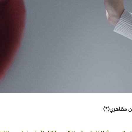
ين مظاهري(*)