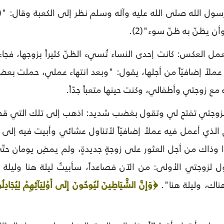
 رسول الله صلى الله عليه وآله وسلم نظر إلى الكعبة وقال: "(.
أن يظنّ به ظنّ سوء"(2).
يعمل العكس: كانت إحدى النساء تُسيء الظنّ كثيراً بزوجها، فجاءها
ملاً إضافيّاً من أجلها، يقول: "وبعد انتهاء عملي، حملت بع
 مع زوجتي وأطفالي، وكنت حينها متعباً جدّاً.
بزوجتي تفتح لي وتقول بغضب شديد: اذهب إلى تلك التي قضيت 
لذي أعمل فيه عملاً إضافيّاً لأتناول عشائي وأبيت فيه إلى ال
وذاك من أجل العثور على زوجةٍ جديدةٍ، ولم يمضِ يومان حتّ
 لزوجتي الأولى: من الآن فصاعداً، سأبيتُ ليلة هنا وليلة عن
اك، وليلة هنا".
﴿وَإِنَّ الشَّيَاطِينَ لَيُوحُونَ إِلَى أَوْلِيَآئِهِمْ لِيُجَادِ