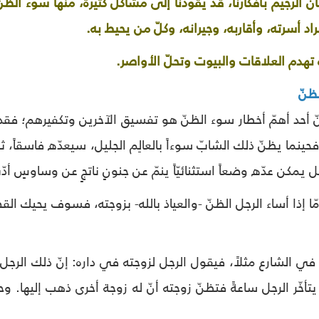
ن الرجيم بأفكارنا، قد يقودنا إلى مشاكل كثيرة، منها سوء الظن
اد أسرته، وأقاربه، وجيرانه، وكلّ من يحيط به.
 تهدم العلاقات والبيوت وتحلّ الأواصر.
ظنّ
 أحد أهمّ أخطار سوء الظنّ هو تفسيق الآخرين وتكفيرهم؛ فقد نرى شابّا
نما يظنّ ذلك الشابّ سوءاً بالعالِم الجليل، سيعدّه فاسقاً، ثم
 يمكن عدّه وضعاً استثنائيّاً ينمّ عن جنونٍ ناتجٍ عن وساوسٍ أد
مّا إذا أساء الرجل الظنّ -والعياذ بالله- بزوجته، فسوف يحيك
 الشارع مثلاً، فيقول الرجل لزوجته في داره: إنّ ذلك الرجل
تأخّر الرجل ساعةً فتظنّ زوجته أنّ له زوجة أخرى ذهب إليها. وح