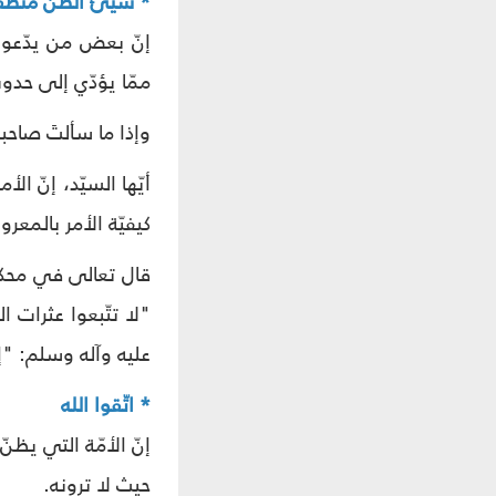
* سيّئ الظنّ متطف
إنّ بعض من يدّعون
ممّا يؤدّي إلى حدو
وإذا ما سألتَ صاحبن
أيّها السيّد، إنّ ا
كيفيّة الأمر بالمعر
قال تعالى في محكم 
عليه وآله وسلم: "إن
* اتّقوا الله
إنّ الأمّة التي يظن
حيث لا ترونه.