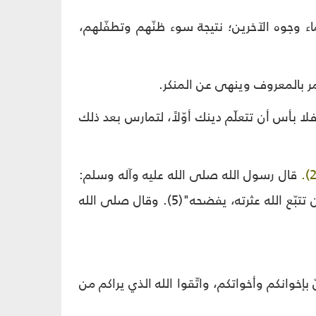
 وجوه الآخرين؛ نتيجة سوء ظنّهم وتطفّلهم،
أمر بالمعروف وينهى عن المنكر.
فلا بأس أن تتعلّم دينك أوّلاً، لتمارس بعد ذلك
قال رسول الله صلى الله عليه وآله وسلم:
"لا تتّبعوا عثرات المسلمين، فإنّه من تتبّع عثرات المسلمين، تتبّع الله عثرته، ومن تتبّع الله عثرته، يفضحه"(5). وقال صلى الله
 بإخوانكم وأخواتكم، واتّقوا الله الذي يراكم من