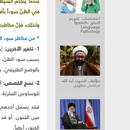
عندما يتحكّم الشيطا
في الظنّ سوءاً بأفر
اختصاصات: تقويم
النطق Speech-
ولذلك، فإنّ مخاطره
Language
Pathology
* من مخاطر سوء ال
1- تكفير الآخرين:
إنّ
بسبب سوء الظنّ، فحي
بالوضع الطبيعيّ، بل
مؤلفات الشهيد آية الله
2- نسج القصص:
أ
مرتضى مطهري
للوساوس الفكريّة.
فقد يسعل أحدهم في
عين الجنون. أو قد ي
الجنون أيضاً.