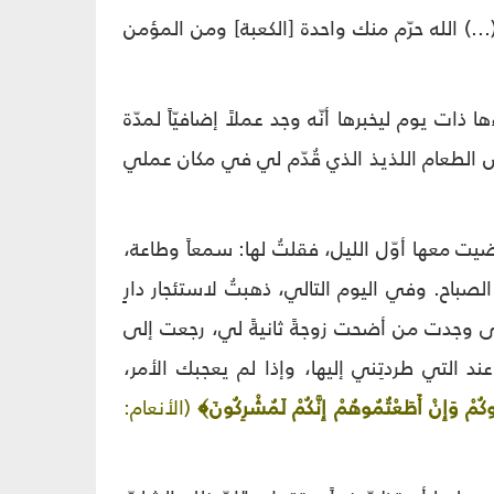
..) الله حرّم منك واحدة [الكعبة] ومن المؤمن
 ذات يوم ليخبرها أنّه وجد عملاً إضافيّاً لمدّة
ض الطعام اللذيذ الذي قُدّم لي في مكان عملي
معها أوّل الليل، فقلتُ لها: سمعاً وطاعة،
صباح. وفي اليوم التالي، ذهبتُ لاستئجار دارٍ
ى وجدت من أضحت زوجةً ثانيةً لي، رجعت إلى
د التي طردتِني إليها، وإذا لم يعجبك الأمر،
لُوكُمْ وَإِنْ أَطَعْتُمُوهُمْ إِنَّكُمْ لَمُشْرِكُونَ﴾
(الأنعام: