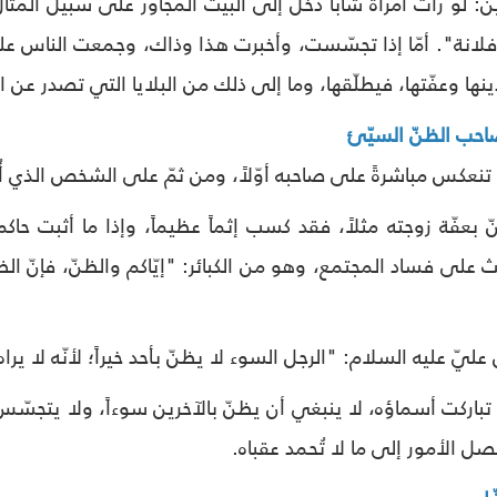
رين: لو رأت امرأة شابّاً دخل إلى البيت المجاور على سبيل المثا
 فلانة". أمّا إذا تجسّست، وأخبرت هذا وذاك، وجمعت الناس على 
نها وعفّتها، فيطلّقها، وما إلى ذلك من البلايا التي تصدر عن 
احب الظنّ السيّئ
نعكس مباشرةً على صاحبه أوّلاً، ومن ثمّ على الشخص الذي أُ
ّ بعفّة زوجته مثلاً، فقد كسب إثماً عظيماً، وإذا ما أثبت حاكم
ث على فساد المجتمع، وهو من الكبائر: "إيّاكم والظنّ، فإنّ ا
ليّ عليه السلام: "الرجل السوء لا يظنّ بأحد خيراً؛ لأنّه لا يراه
ه تباركت أسماؤه، لا ينبغي أن يظنّ بالآخرين سوءاً، ولا يتج
تصل الأمور إلى ما لا تُحمد عقباه.