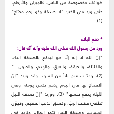
طوائف مخصوصة من الناس، كالجيران والأرحام،
حتّى ورد في الخبر: "لا صدقة وذو رحم محتاج"
(1).
* دفع البلاء
ورد عن رسول الله صلى الله عليه وآله أنّه قال:
"إنّ الله لا إله إلّا هو ليدفع بالصدقة الداء،
والدُبَيْلَة، والحرقة، والغرق، والهدم، والجنون..."
(2)، وعدّ سبعين باباً من السوء. وقد ورد: "إنّ
الافتتاح بها في اليوم يدفع نحس يومه، وفي
الليلة يدفع نحسها" (3). وورد: "إنّ صدقة الليل
تطفئ غضب الربّ، وتمحق الذنب العظيم، وتهوّن
الحساب، وصدقة النهار تثمر المال، وتزيد في