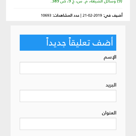
(9) وسائل الشيعة، م. س، ج 9، ص 389.
أضيف في:
2019-02-21
|
عدد المشاهدات:
10693
أضف تعليقاً جديداً
الإسم
البريد
العنوان