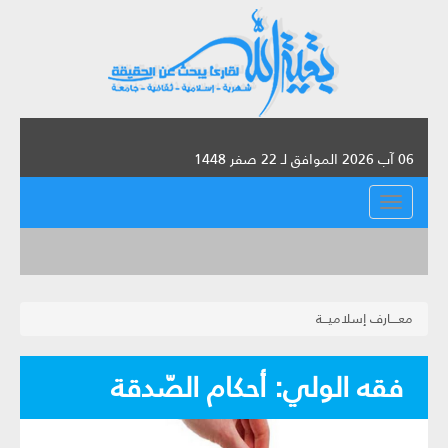
06 آب 2026 الموافق لـ 22 صفر 1448
القائمة
معــــارف إسلاميـــة
فقه الولي: أحكام الصّدقة