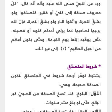
ورد عن النبيّ صلى الله عليه وآله أنّه قال: "كلّ
معروف صدقة إلى غنيّ أو فقير، فتصدّقوا ولو
بشقّ التمرة، واتّقوا النار ولو بشقّ التمرة، فإنّ الله
يربيها لصاحبها كما يربّي أحدكم فلوه أو فصيله،
حتّى يوفّيه إيّاها يوم القيامة، وحتّى يكون أعظم
من الجبل العظيم" (7). إلى غير ذلك.
* شروط المتصدّق
يشترط توفّر أربعة شروط في المتصدّق لتكون
الصدقة صحيحة، وهي:
الأوّل
: البلوغ: فلا تصحّ الصدقة من الصبيّ غير
البالغ، حتّى لو بلغ عشر سنوات.
الثاني
: العقل: فلا تصحّ الصدقة من المجنون.