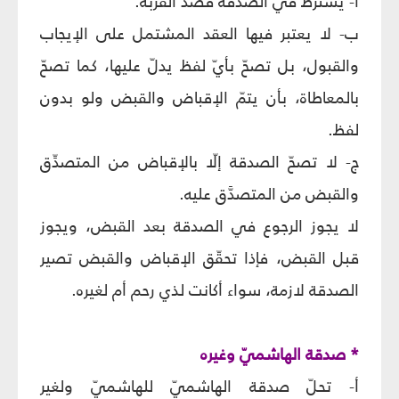
أ- يشترط في الصدقة قصد القربة.
ب- لا يعتبر فيها العقد المشتمل على الإيجاب
والقبول، بل تصحّ بأيّ لفظ يدلّ عليها، كما تصحّ
بالمعاطاة، بأن يتمّ الإقباض والقبض ولو بدون
لفظ.
ج- لا تصحّ الصدقة إلّا بالإقباض من المتصدِّق
والقبض من المتصدَّق عليه.
لا يجوز الرجوع في الصدقة بعد القبض، ويجوز
قبل القبض، فإذا تحقّق الإقباض والقبض تصير
الصدقة لازمة، سواء أكانت لذي رحم أم لغيره.
* صدقة الهاشميّ وغيره
أ- تحلّ صدقة الهاشميّ للهاشميّ ولغير