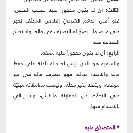
الثالث
: أن لا يكون محجوراً عليه بسبب الفلس،
فلو أعلن الحاكم الشرعيّ إفلاس المكلّف يُحجر
على ماله، ولا يصحّ له التصرّف في ماله، ولا تصحّ
الصدقة منه.
الرابع
: أن لا يكون محجوراً عليه لسفه.
والسفيه هو الذي ليس له حالة باعثة على حفظ
ماله والاعتناء بحاله، فهو يصرف ماله في غير
موقعه، ويتلفه بغير محلّه، وليست معاملاته مبنيّة
على التحفّظ عن المغابنة والغشّ، ولا يبالي
بالانخداع فيها.
* المتصدَّق عليه