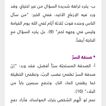
ب- يكره كراهة شديدة السؤال من غير احتياج، وقد
ورد فيه الإزعاج الأكيد، ففي الخبر: "من سأل
الناس وعنده قوت ثلاثة أيّام لقي الله يوم القيامة
وليس في وجهه لحم" (9). بل يكره السؤال مع
الحاجة أيضاً.
* صدقة السرّ
أ- الصدقة المستحبّة سرّاً أفضل، فقد ورد: "إنّ
صدقة السرّ تطفئ غضب الربّ، وتطفئ الخطيئة
كما يطفئ الماء النار، وتدفع سبعين باباً من
البلاء" (10).
نعم لو اتُّهم الشخص بترك المواساة، فأراد دفع