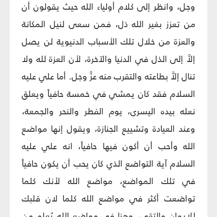
وجل، وانظر إلى كلام أولياء الله حيث يقولون أن
من تعزز بغير الله ذل، فمن سعى لنيل المكانة
والعزة من خلال تلك الأسباب الدنيوية لن يصل
إلاَّ إلى الذل في الدنيا والآخرة، لأن العزة لله ولا
تنال إلاَّ بطاعته والتقرب منه عزَّ وجل. أما علي عليه
السلام فقد كان يمشي في خمسة حافياً ويعلق
نعله بيده اليسرى، يوم الفطر والنحر والجمعة،
وعند العيادة وتشييع الجنازة، ويقول إنها مواضع
الله وأحب أن أكون فيها حافياً، انه علي‏ عليه
السلام آية التواضع الذي كان يحب أن يكون حافياً
في تلك المواضع، مواضع الله لأنك كلما
تواضعت أكثر في مواضع الله كلما لان قلبك
للإيمان والتقى، وهنا في مواضع الله يُعلم من