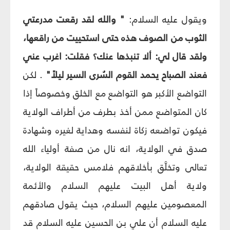
ويقول عليه السلام:
" والله لقد رقعت مدرعتي
الثوب من الصوف هذه حتى استحييت من راقعها،
ولقد قال لي: ألا تنبذها عنك؟ فقلت: اغرب عني
فعند الصباح يحمد القوم السُرى السير ليلاً"
. لكن
التواضع الأكبر هو التواضع مع الخلق وخصوصاً إذا
كان المتواضع ممن أخذ بطرف من أطراف الولاية
فيكون تواضعه زكاة لنفسه وهداية لغيره وشهادة
صدق في الولاية، انه نال من صفة أولياء الله
تعالى وتخلَّق بأخلاقهم فلامس حقيقة الولاية،
ولاية أهل البيت عليهم السلام والأئمة
المعصومين عليهم السلام، حيث يقول صادقهم
عليه السلام أن علي بن الحسين عليه السلام قد