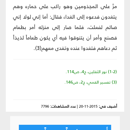
مرَّ على المجذومين وهو راكب على حماره وهم
يتغدون فدعوه إلى الغداء فقال: أما إني لولا إني
صائم لفعلت، فلما صار إلى منزله أمر بطعام
فصنع وأمر أن يتنوقوا فيه أي يكون طعاماً لذيذاً
ثم دعاهم فتغدوا عنده وتغدى معهم(3).
(1-2) نور الثقلين، ج‏4، ص‏114.
(3) تفسير القمي، ج‏2، ص‏146.
أضيف في:
2015-11-20
|
عدد المشاهدات:
7796