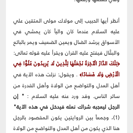
أنظر أيها الحبيب إلى مولاك مولى المتقين علي
عليه السلام عندما كان والياً كان يمشي في
الأسواق يرشد الضال ويعين الضعيف ويمر بالبائع
والبقَّال فيفتح عليه القران ويقرأ عليه قوله تعالى:
تِلْكَ الدَّارُ الْآَخِرَةُ نَجْعَلُهَا لِلَّذِينَ لَا يُرِيدُونَ عُلُوًّا فِي
﴿
الْأَرْضِ وَلَا فَسَادًا
. ويقول: نزلت هذه الآية في
﴾
أهل العدل والتواضع من الولاة وأهل القدرة من
سائر الناس. وقد ورد عنه عليه السلام :
" إن
الرجل ليعجبه شراك نعله فيدخل في هذه الآية"
(1)، وجمعاً بين الروايتين يكون المقصود بالرجل
هنا الذي يكون من أهل العدل والتواضع من الولاة