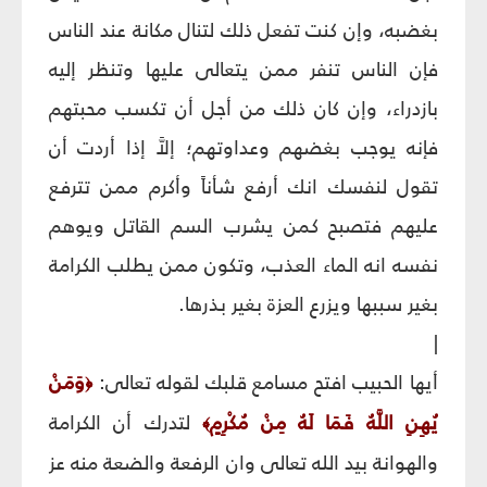
بغضبه، وإن كنت تفعل ذلك لتنال مكانة عند الناس
فإن الناس تنفر ممن يتعالى عليها وتنظر إليه
بازدراء، وإن كان ذلك من أجل أن تكسب محبتهم
فإنه يوجب بغضهم وعداوتهم؛ إلاَّ إذا أردت أن
تقول لنفسك انك أرفع شأناً وأكرم ممن تترفع
عليهم فتصبح كمن يشرب السم القاتل ويوهم
نفسه انه الماء العذب، وتكون ممن يطلب الكرامة
بغير سببها ويزرع العزة بغير بذرها.
|
أيها الحبيب افتح مسامع قلبك لقوله تعالى:
وَمَنْ
﴿
يُهِنِ اللَّهُ فَمَا لَهُ مِنْ مُكْرِمٍ
لتدرك أن الكرامة
﴾
والهوانة بيد الله تعالى وان الرفعة والضعة منه عز