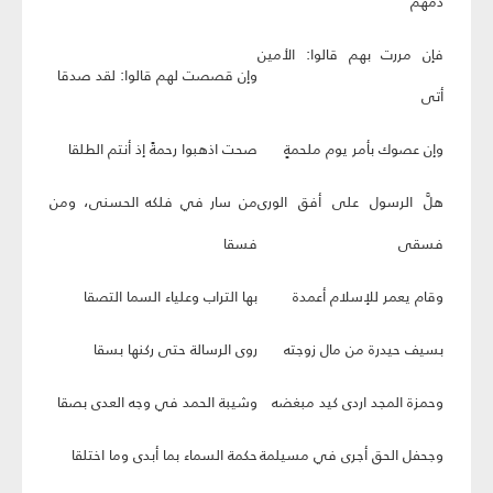
دمهم
فإن مررت بهم قالوا: الأمين
وإن قصصت لهم قالوا: لقد صدقا
أتى
وإن عصوك بأمر يوم ملحمةٍ
صحت اذهبوا رحمةً إذ أنتم الطلقا
هلَّ الرسول على أفق الورى
من سار في فلكه الحسنى، ومن
فسقى
فسقا
وقام يعمر للإسلام أعمدة
بها التراب وعلياء السما التصقا
بسيف حيدرة من مال زوجته
روى الرسالة حتى ركنها بسقا
وحمزة المجد اردى كيد مبغضه
وشيبة الحمد في وجه العدى بصقا
وجحفل الحق أجرى في مسيلمة
حكمة السماء بما أبدى وما اختلقا