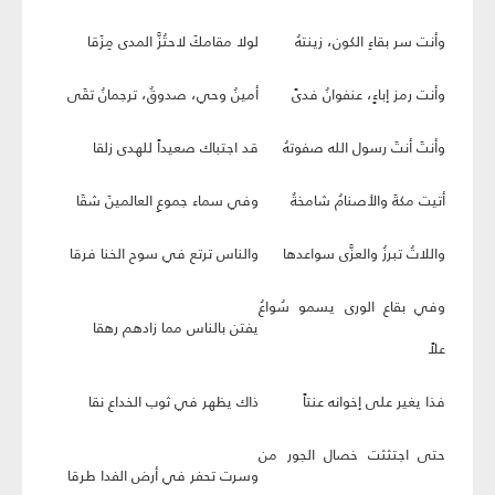
وأنت سر بقاءِ الكون، زينتهُ
لولا مقامكَ لاحتُزَّ المدى مِزَقا
وأنت رمز إباءٍ، عنفوانُ فدىً
أمينُ وحي، صدوقٌ، ترجمانُ تقَى
وأنتَ أنتَ رسول الله صفوتهُ
قد اجتباك صعيداً للهدى زلقا
أتيت مكةَ والأصنامُ شامخةٌ
وفي سماء جموعِ العالمينَ شقَا
واللاتُ تبرزُ والعزَّى سواعدها
والناس ترتع في سوح الخنا فرقا
وفي بقاع الورى يسمو سُواعُ
يفتن بالناس مما زادهم رهقا
علاً
فذا يغير على إخوانه عنتاً
ذاك يظهر في ثوب الخداع نقا
حتى اجتثثت خصال الجور من
وسرت تحفر في أرض الفدا طرقا