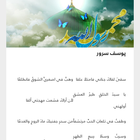
يوسف سرور
سقىَ لقاكَ جناني فامتلاَ علقا
وهبَّ في اصغريَّ الشوقُ فانطلقَا
يا سيدَ الخلقِ طيرُ العشقِ
لأن أراكَ فشعت مهجتي ألقا
أولهني
وطفتُ في تلعاتِ الحبِّ مرتشفاً
من سحرِ جفنيكَ ماءَ الروحِ والغدقَا
وسرتُ وسطَ ربيعِ الطهرِ