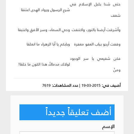
حتى شدا بلبل الإسلام في
شرع الرسول ورواد الهدى اعتنقا
شغف
وأشرقت أرضنا بالنور، واكتنفت
وحي السماء، وسر الأفق واغتبقا
وقفت أرجو بباب العفو مغفرة
وبابكم يا أبا الزهراء ما انغلقا
فكن شفيعي يا سر الوجود
لولاك مدماكُ هذا الكون ما خلقا!
ومنْ
أضيف في:
2015-03-19
|
عدد المشاهدات:
7619
أضف تعليقاً جديداً
الإسم