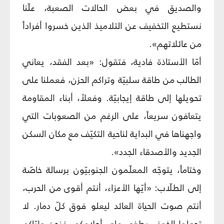
والصديق في بعض الحالات الصعبة، علّنا
نستطيع التخفيف عن التلاميذ الذين خسروا أفراداً
من عائلاتهم».
أمّا الأستاذة فادية، فتقول: «بعد الفقد، يعاني
الطالب من طاقة سلبيّة وتراكم الحزن، فعملنا على
تحويلها إلى طاقة إيجابيّة. وفعلاً، أبناء المقاومة
يتعافون سريعاً، على الرغم من الصعوبات التي
واجهناها في البداية لناحية التكيّف مع مكان السكن
الجديد والأصدقاء الجدد».
وختاماً، يتوجّه المعلّمون الجنوبيّون برسالة خاصّة
إلى الطلّاب: «أيّها الأعزاء، أنتم أقوى من الحرب،
أنتم صوت الحياة العائد ليعلو فوق كلّ دمار. لا
تجعلوا الخوف يطغى على أحلامكم، فنحن وإيّاكم