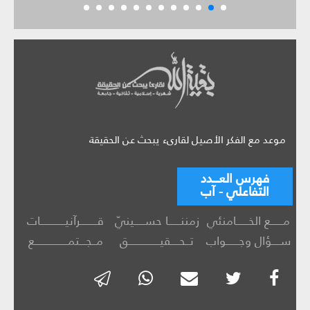
موعد مع الفكر الأصيل لقارىء يبحث عن الحقيقة
فهرس العـــدد
التفاعلي - آب
مــــــع الخــــــامنئي
زمننــــــا حســـــينيّ
قــــــــرآنيــــــــــــات
ســــؤال وجــــــواب
تــحــــقيـــــــــــــــق
مــجـــتمــــــــــــــــع