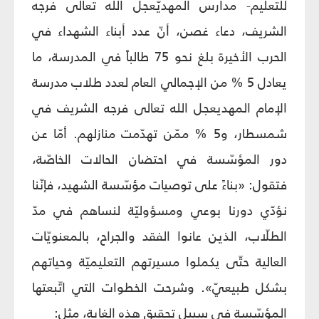
للتعليم- مدارس المهديّعجل الله تعالى فرجه
الشريف، دعاء غصن، أنّ عدد أبناء الشهداء في
الحرب الأخيرة بلغ نحو 75 طالباً في المدرسة، ما
يعادل 5 % من الإجمالي العام لعدد طلاب مدرسة
الإمام المهديعجل الله تعالى فرجه الشريف في
شمسطار، و5 % ممّن تهدّمت منازلهم. أمّا عن
دور المؤسّسة في احتضان الحالات الخاصّة،
فتقول: «بناءً على توصيات مؤسّسة الشهيد، فإنّنا
نؤدّي دورنا بوعي ومسؤوليّة لنساهم في مدّ
الطلّاب، الذين عانوا الفقد والجراح، بالمعنويّات
العالية حتّى يكملوا مسيرتهم التعليميّة وحياتهم
بشكل طبيعيّ». وشرحت الخطوات التي اتّبعتها
المؤسّسة في سبيل تحقيق هذه الغاية، مثل: