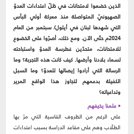
الذين خضعوا لامتحانات في ظلّ اعتداءات العدوّ
الصهيونيّ المتواصلة منذ معركة أولي البأس
التي شهدها لبنان في أيلول/ سبتمبر من العام
2024م حتّى الآن. ومع ذلك، أصرّوا على الخضوع
للامتحانات، متحدّين غطرسة العدوّ واستباحته
لسماء بلادنا وأرضها. كيف كانت هذه التجربة؟ وما
الرسالة التي أرادوا إيصالها للعدوّ؟ وما السبل
الكفيلة بدعمهم لتجاوز هذا الواقع المرير
وتداعياته؟
• علمنا يخيفهم
على الرغم من الظروف القاسية التي مرّ بها
الطلّاب وهم على مقاعد الدراسة بسبب اعتداءات