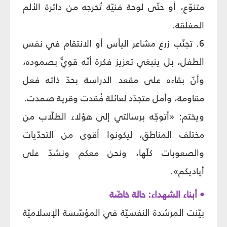
متنوّع، أو حتّى لوحة فنيّة تُخرجه من دائرة الألم
المغلقة.
6. تجنّب زرع مشاعر اليأس أو الانتقام في نفس
الطفل، بل ينبغي تعزيز فكرة أنّه قويٌّ بصموده،
وأنّ بقاءه على مقعد الدراسة بحدّ ذاته فعل
مقاومة، وأمل متجدّد لعائلة فُقدت وقرية صمدت.
ويختم: «أتوجّه برسالتي إلى هؤلاء الطلّاب من
مختلف المناطق، ليكونوا أقوى من التحدّيات
والصعوبات كلّها، ونحن معكم ونشدّ على
أياديكم».
• أبناء الشهداء: حالة خاصّة
بيّنت المرشدة النفسيّة في المؤسّسة الإسلاميّة