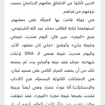
الذين تأخرّوا عن الالتحاق بعامهم الدراسيّ بسبب
نزوحهم من قراهم.
في جولة قامت بها المجلّة على بعضهم،
استوقفتنا إجابة الطالب محمّد عبد الله الشرتوني،
جريح «البيجر»، حين قال: اليوم صدرت نتيجتي
ونتيجة جدّي» وأوضح: «جدّي كان مفقود الأثر،
واليوم صدرت نتيجة فحص الـ DNA لإثبات
شهادته. محمّد فقد عينه وأصابع يده، لم يمنعه
ذلك من أن يحصد المركز الثامن على صعيد لبنان،
في الامتحانات الثانويّة الرسميّة، فرع (الآداب
والإنسانيّات).أمّا حوراء حمزة، وهي أيضاً جريحة
فقدت بصرها نتيجة مجزرة «البيجر»، فقد تفوّقت
ونالت تقدير جيد جدّاً، لتثبت للعالم أجمع أن لا