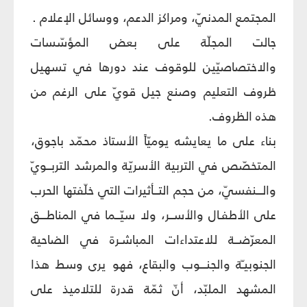
المجتمع المدنيّ، ومراكز الدعم، ووسائل الإعلام .
جالت المجلّة على بعض المؤسّسات
والاختصاصيّين للوقوف عند دورها في تسهيل
ظروف التعليم وصنع جيل قويّ على الرغم من
هذه الظروف.
بناء على ما يعايشه يوميّاً الأستاذ محمّد باجوق،
المتخصّص في التربية الأسريّة والمرشد التربــويّ
والـــنفسيّ، من حجم التــأثيرات التي خلّفتها الحرب
على الأطفـال والأســر، ولا سيّــما في المناطـــق
المعرّضــة للاعتداءات المباشـرة في الضاحية
الجنوبيـّة والجنـــوب والبقاع، فهو يرى وسط هذا
المشهد الملبّد، أنّ ثمّة قدرة للتلاميذ على