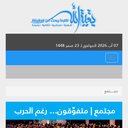
07 آب 2026 الموافق لـ 23 صفر 1448
القائمة
مجــــــتمع
مجتمع | متفوّقون... رغم الحرب