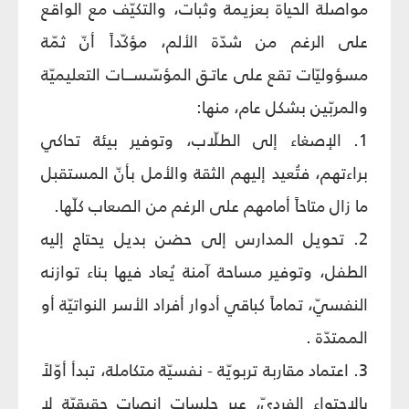
مواصلة الحياة بعزيمة وثبات، والتكيّف مع الواقع
على الرغم من شدّة الألم، مؤكّداً أنّ ثمّة
مسؤوليّات تقع على عاتـق المؤسّســـات التعليميّة
والمربّين بشكل عام، منها:
1. الإصغاء إلى الطلّاب، وتوفير بيئة تحاكي
براءتهم، فتُعيد إليهم الثقة والأمل بأنّ المستقبل
ما زال متاحاً أمامهم على الرغم من الصعاب كلّها.
2. تحويل المدارس إلى حضن بديل يحتاج إليه
الطفل، وتوفير مساحة آمنة يُعاد فيها بناء توازنه
النفسيّ، تماماً كباقي أدوار أفراد الأسر النواتيّة أو
الممتدّة .
3. اعتماد مقاربة تربويّة - نفسيّة متكاملة، تبدأ أوّلاً
بالاحتواء الفرديّ، عبر جلسات إنصات حقيقيّة لا