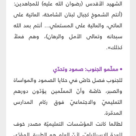
الشهيد الأقدس (رضوان الله عليه) للمجاهدين:
(أنتم الشموخ كجبال لبنان الشامخة، العاتية على
العاتي، والعالية على المستعلي... أنتم بعد الله
سبحانه وتعالى الأمل والرهان)، وهم فعلاً
كذلك».
• معلّمو الجنوب: صمود وتحدّي
للجنوب فصل خاصّ في حكايا الصمود والمواساة
والصبر، خاصّة وأنّ المعلّمين يؤدّون دورهم
التعليميّ والاجتماعيّ فوق ركام المدارس
المدمّرة.
لطالما كانت المؤسّسات التعليميّة مصدر خوف
للعدوّ الإسرائيليّ، لأنّ العلم هو الطريق المؤدّي