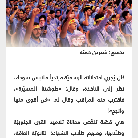
تحقيق: شيرين حميّة
كان يُجري امتحاناته الرسميّة مرتدياً ملابس سوداء،
نظر إلى النافذة، وقال: «طوشتنا المسيّرة»،
فاقترب منه المراقب وقال له: «كن أقوى منها
وانجح»!
هي قصّة تلخّص معاناة تلاميذ القرى الجنوبيّة
وطلّابها، ومنهم طلّاب الشهادة الثانويّة العامّة،