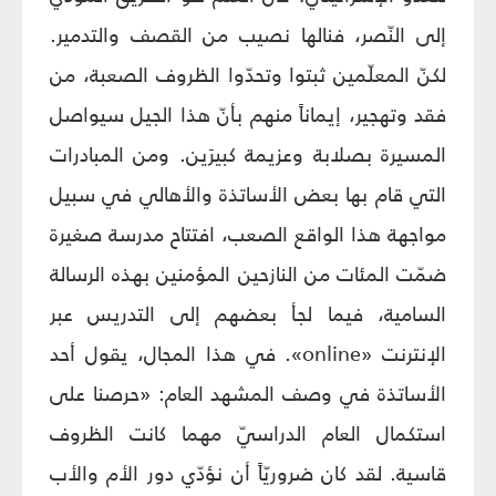
إلى النّصر، فنالها نصيب من القصف والتدمير.
لكنّ المعلّمين ثبتوا وتحدّوا الظروف الصعبة، من
فقد وتهجير، إيماناً منهم بأنّ هذا الجيل سيواصل
المسيرة بصلابة وعزيمة كبيرَين. ومن المبادرات
التي قام بها بعض الأساتذة والأهالي في سبيل
مواجهة هذا الواقع الصعب، افتتاح مدرسة صغيرة
ضمّت المئات من النازحين المؤمنين بهذه الرسالة
السامية، فيما لجأ بعضهم إلى التدريس عبر
الإنترنت «online». في هذا المجال، يقول أحد
الأساتذة في وصف المشهد العام: «حرصنا على
استكمال العام الدراسيّ مهما كانت الظروف
قاسية. لقد كان ضروريّاً أن نؤدّي دور الأم والأب