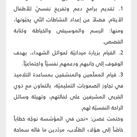
1. تقديم برامج دعم وتفريغ نفسيّ للأطفال
الأيتام. فضلاً عن إعداد النشاطات التّي يحبّونها،
ومنها: الرسم والموسيقى والخياطة وكتابة
القصص.
2. القيام بزيارة ميدانيّة لعوائل الشهداء، بهدف
الوقوف إلى جانبهم ودعمهم نفسيّاً واجتماعيّاً.
3. قيام المعلّمين والمنسّقين بمساعدة التلاميذ
في تجاوز الصعوبات التعليميّة، بالتعاون مع ذوي
القربى المشرفين على كفالتهم، وتهيئة وسائل
الراحة النفسيّة لهم.
وختمت غصن: «نحن في المؤسّسة نوجّه خطاباً
خاصّاً إلى هؤلاء الطلّاب، مردّدين ما قاله سماحة