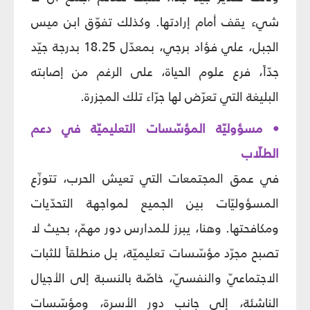
شيء يقف أمام إرادتها. وكذلك تفوّق ابن ميس
الجبل، علي فؤاد برجي، بمعدّل 18.25 بدرجة جيّد
جدّاً، فرع علوم الحياة، على الرغم من إصابته
البليغة التي تعرّض لها جرّاء تلك المجزرة.
• مسؤوليّة المؤسّسات التعليميّة في دعم
الطلّاب
في عمق المجتمعات التي تعيش الحرب، تتوزّع
المسؤوليّات بين الجميع لمواجهة التحدّيات
ومكافحتها. وهنا، يبرز للمدارس دور مهمّ، بحيث لا
تصبح مجرّد مؤسّسات تعليميّة، بل منطلقاً للثبات
الاجتماعيّ والنفسيّ، خاصّة بالنسبة إلى الأجيال
الناشئة، إلى جانب دور الأسرة، ومؤسّسات