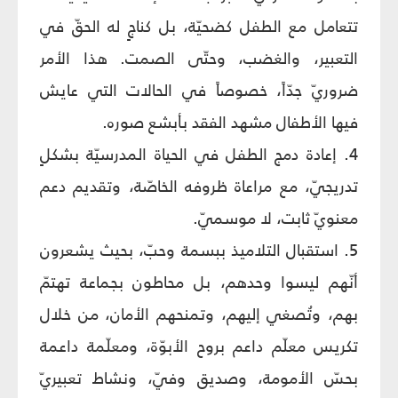
تتعامل مع الطفل كضحيّة، بل كناجٍ له الحقّ في
التعبير، والغضب، وحتّى الصمت. هذا الأمر
ضروريّ جدّاً، خصوصاً في الحالات التي عايش
فيها الأطفال مشهد الفقد بأبشع صوره.
4. إعادة دمج الطفل في الحياة المدرسيّة بشكلٍ
تدريجيّ، مع مراعاة ظروفه الخاصّة، وتقديم دعم
معنويّ ثابت، لا موسميّ.
5. استقبال التلاميذ ببسمة وحبّ، بحيث يشعرون
أنّهم ليسوا وحدهم، بل محاطون بجماعة تهتمّ
بهم، وتُصغي إليهم، وتمنحهم الأمان، من خلال
تكريس معلّم داعم بروح الأبوّة، ومعلّمة داعمة
بحسّ الأمومة، وصديق وفيّ، ونشاط تعبيريّ