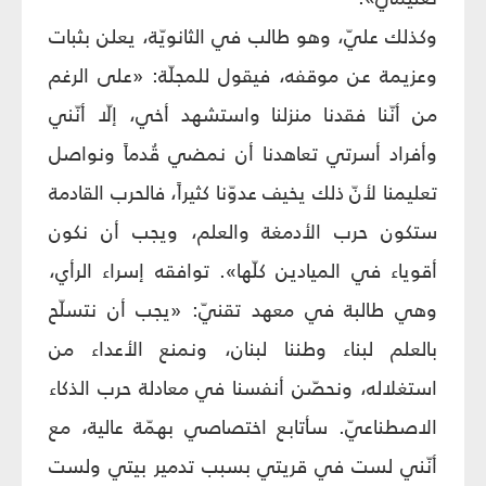
وكذلك عليّ، وهو طالب في الثانويّة، يعلن بثبات
وعزيمة عن موقفه، فيقول للمجلّة: «على الرغم
من أنّنا فقدنا منزلنا واستشهد أخي، إلّا أنّني
وأفراد أسرتي تعاهدنا أن نمضي قُدماً ونواصل
تعليمنا لأنّ ذلك يخيف عدوّنا كثيراً، فالحرب القادمة
ستكون حرب الأدمغة والعلم، ويجب أن نكون
أقوياء في الميادين كلّها». توافقه إسراء الرأي،
وهي طالبة في معهد تقنيّ: «يجب أن نتسلّح
بالعلم لبناء وطننا لبنان، ونمنع الأعداء من
استغلاله، ونحصّن أنفسنا في معادلة حرب الذكاء
الاصطناعيّ. سأتابع اختصاصي بهمّة عالية، مع
أنّني لست في قريتي بسبب تدمير بيتي ولست