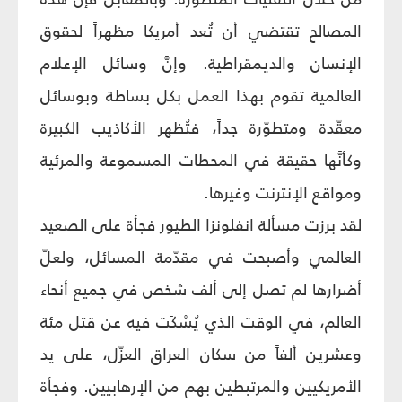
المصالح تقتضي أن تُعد أمريكا مظهراً لحقوق
الإنسان والديمقراطية. وإنَّ وسائل الإعلام
العالمية تقوم بهذا العمل بكل بساطة وبوسائل
معقّدة ومتطوّرة جداً، فتُظهر الأكاذيب الكبيرة
وكأنَّها حقيقة في المحطات المسموعة والمرئية
ومواقع الإنترنت وغيرها.
لقد برزت مسألة انفلونزا الطيور فجأة على الصعيد
العالمي وأصبحت في مقدّمة المسائل، ولعلّ
أضرارها لم تصل إلى ألف شخص في جميع أنحاء
العالم، في الوقت الذي يُسْكَت فيه عن قتل مئة
وعشرين ألفاً من سكان العراق العزّل، على يد
الأمريكيين والمرتبطين بهم من الإرهابيين. وفجأة