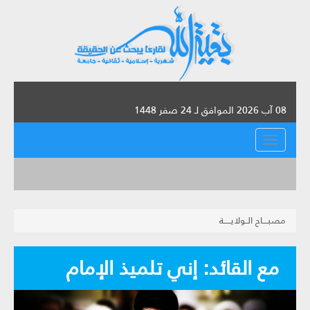
08 آب 2026 الموافق لـ 24 صفر 1448
القائمة
مصبــــاح الــولايـــــة
مع القائد: إني تلميذ الإمام