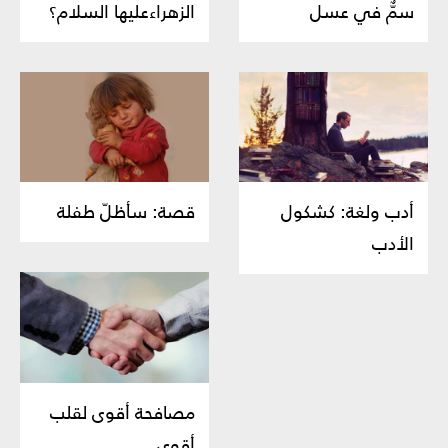
سمٌّ في عسل
الزهراءعليها السلام؟
أدب ولغة: كشكول
قصة: سأظلّ طفلة
الأدب
مصافحة أقوى لقلب
أقوى