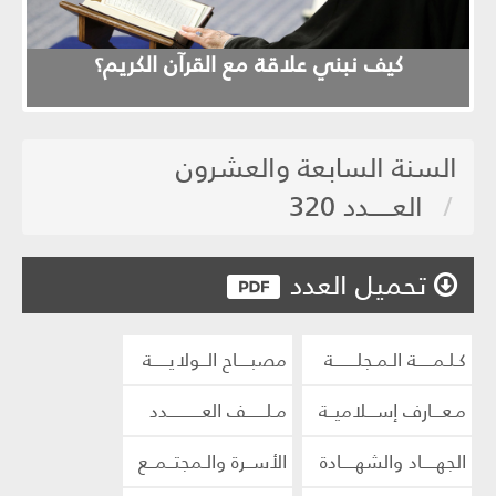
evious
Next
م
كيف نبني علاقة مع القرآن الكريم؟
السنة السابعة والعشرون
العـــــدد 320
تحميل العدد
كـلـمـــــة الـمـجلـــــــة
مصبــــاح الــولايـــــة
مـعـــارف إســـلاميــة
مـلــــــف العــــــــــدد
الجهــــاد والشهــــادة
الأســرة والـمجتــمــع