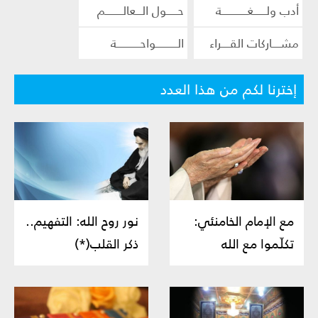
أدب ولــــــغــــــــــــة
حـــــول الـــعالــــــــم
مشــــاركات القــــراء
الــــــــــواحـــــــــــة
إخترنا لكم من هذا العدد
مع الإمام الخامنئي:
نور روح الله: التفهيم..
تكلّموا مع الله
ذكر القلب(*)