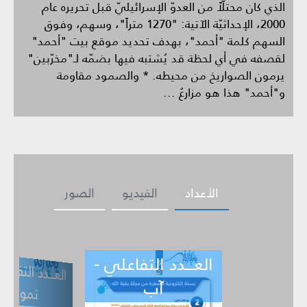
الذي كان محتلّاً من العدوّ الإسرائيليّ قبل تحريره عام
2000، الإحداثيّة الآتية: "1270 متراً"، وسهم، وفوق
السهم كلمة "أحمد"، بهدف تحديد موقع بيت "أحمد"
لقصفه في أي لحظة قد يُشتبه فيها بضمّه لـ"مخرّبين"
يرمون الصواريخ من محيطه. * والصمود مقاومة
و"أحمد" هذا هو مزارعٌ ...
الأعداد
الفيديو
الصور
العـــدد التفاعلي -
ــدد التفاعلي -
العـــدد التف
ي -
تموز
حزيران
آب