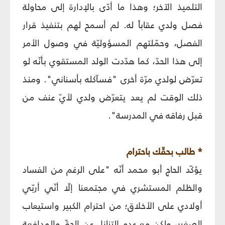
التلميذ الآخر؛ وهذا ما أدّى بالإدارة إلى محاولة
فصل ولدي عقاباً له. لم أسمح لهم بتنفيذ قرار
الفصل، وحمّلتهم المسؤوليّة في وصول الأمر
إلى هذا الحدّ، كما هدّدت الولد المستقوي بأنّه لو
تعرّض لولدي مرّة أخرى "فسآكله بأسناني". ومنذ
ذلك الوقت لم يعد يتعرّض ولدي لأيّ عنف من
قبل رفاقه في المدرسة".
* طالب بحقّك باحترام
يؤكّد الحاج أبو محمد أنّه "على الرغم من الفساد
والظلم المستشري في مجتمعنا إلّا أنّي أربّي
أولادي على الأخلاق؛ من احترام الكبير واستيعاب
الصغير، ولكن مع عدم التنازل عن الحقّ والمدافعة