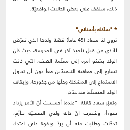
ذلك، سنقف على بعض الحالات الواقعيّة.
* "سآكله بأسناني"
تروي لنا سعاد (45 عاماً) قصّة ولدها الذي تعرّض
للأذى من قبل تلميذ آخر في المدرسة، حيث كان
الولد يشكو أمره إلى معلّمة الصف، التي كانت
تسارع إلى معاقبة التلميذَين معاً دون أن تحاول
الاستماع إلى المشكلة وحلّها من جذورها، وإيقاف
الولد المتسلّط عند حدّه.
وتعبّر سعاد قائلة: "عندما أحسست أنّ الأمر يزداد
سوءاً، وشعرت أنّ حالة ولدي النفسيّة تتأزّم،
تدخّلت وطلبت منه أن يردّ وبقوة على اعتداء