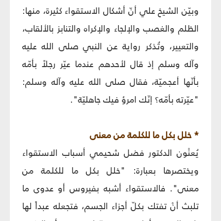
وبيّن الشيخ علي أنّ أشكال الاستقواء كثيرة، منها:
الظلم والغصب والإلجاء والإكراه والتنابز بالألقاب،
والتعيير، وتُذكر رواية عن النبي صلى الله عليه
وآله وسلم إذ قال لأحدهم عندما عيّر رجلاً بأمّه
بأنّها أعجميّة، فقال صلى الله عليه وآله وسلم:
"عيّرته بأمّه؟ إنّك امرؤ فيك جاهليّة".
* خلل بكل ما للكلمة من معنى
يُعنْون الدكتور فضل شحيمي أسباب الاستقواء
ويختصرها بعبارة: "خلل بكل ما للكلمة من
معنى". فالاستقواء أشبه بفيروس أو عدوى ما
تلبث أنْ تفتك بكلّ أجزاء الجسم، فتجعله عبداً لها