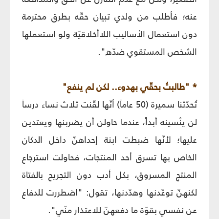
عنه؛ فأطلب من ولدي تبيان حقّه بطرق محترمة
دون استعمال الأساليب اللاأخلاقيّة ولو استعملها
الشخص المستقوي ضدّه".
* "طالبتُ بحقّي بهدوء.. لكن لم ينفع"
تُحدّثنا سميرة (50 عاماً) أنّها لقّنت ثلاث نساء درساً
لن يَنْسينه أبداً، عندما حاولن أن يضربنها ويعتدين
عليها؛ لأنّها ضبطت ابنة إحداهنّ داخل الدكان
الخاص بها تسرق أحد المنتجات، فحاولت استرجاع
المنتج المسروق، بكل أدب دون التجريح بالفتاة
لكنهنّ توعّدنها وهدّدنها، تقول: "اضطررت للدفاع
عن نفسي بقوّة ما دفعهنّ للاعتذار منّي".