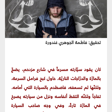
تحقيق: فاطمة الجوهري غندورة
كان يقود سيّارته مسرعاً في شارع مزدحم، يضجّ
بالمارّة والدرّاجات الناريّة. حاول كبح فرامل السرعة،
ولكنّها لم تسعفه، فاصطدم بالسيارة التي أمامه.
تفاجأ ولكنّه التقط أنفاسه ونزل من سيارته يصرخ
في المارّة تارةً، وفي وجه صاحب السيارة