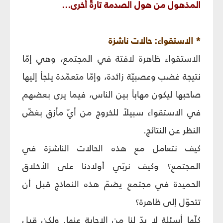
المذهول من هول الصدمة تارةً أخرى...
* الاستقواء: حالات ناشزة
الاستقواء ظاهرة لافتة في المجتمع، وهي إمّا
نتيجة غضب وعصبيّة زائدة، وإمّا متعمّدة يلجأ إليها
صاحبها ليكون مهاباً بين الناس، فيما يرى بعضهم
في الاستقواء سبيلاً للخروج من أيّ مأزق بغضّ
النظر عن النتائج.
كيف نتعامل مع هذه الحالات الناشزة في
المجتمع؟ وكيف نربّي أولادنا على الأخلاق
الحميدة في مجتمع يضمّ هذه النماذج قبل أن
تتحوّل إلى ظاهرة؟
كلّها أسئلة لا بدّ لنا من الإجابة عنها. ولكن قبل