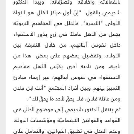
بانفعالاته وأخلاقه وتصرّفاته. ويبدأ الدكتور
شحيمي بالقول: "إنّ أول مراكز الخلل هو النواة
الأولى "الأسرة". فالخلل في المفاهيم التربويّة
يجعل من الأهل عاملاً في زرع بذور الاستقواء
داخل نفوس أبنائهم، من خلال التفرقة بين
الأولاد، وتفضيل بعضهم على بعض. هذا من
ناحية، ومن ناحية أخرى يكرّس الأهل مفاهيم
الاستقواء في نفوس أبنائهم؛ عبر إرساء مبادئ
التمييز بينهم وبين أفراد المجتمع "أنت ابن فلان
ومن عائلة فلان، فلا يحقّ لأحد ما يحقّ لك".
ثم ينتقل الدكتور شحيمي إلى موضوع الخلل في
القواعد والقوانين الاجتماعيّة ومؤسّسات الدولة،
وعدم العدل في تطبيق القوانين، والتعامل على