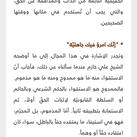
الحقيقيّة النابعة من الذات والمدافعة عن الحق،
والتي يجب أن تُستخدم في مكانها ووقتها
الصحيحين.
* "إنّك امرؤ فيك جاهليّة"
وتجدر الإشارة في هذا المجال إلى ما أوضحه
الشيخ علي خازم عندما سألناه عن ذلك، فأجاب أنّ
الاستقواء منه ما هو ممدوح ومنه ما هو مذموم.
فالممدوح هو الاستقواء بالحكم الشرعي وبالحاكم
أو السلطة القانونيّة لإثبات الحقّ أولاً، ثم
الاستعانة بتطبيقه ثانياً. أمّا المذموم، بل المحرّم،
فهو في استيفاء ما يعتقده حقاً بالباطل، سواء كان
اعتقاده حقّاً أو وهماً.