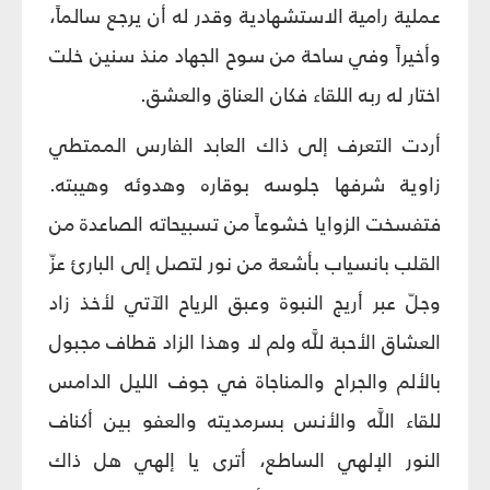
عملية رامية الاستشهادية وقدر له أن يرجع سالماً،
وأخيراً وفي ساحة من سوح الجهاد منذ سنين خلت
اختار له ربه اللقاء فكان العناق والعشق.
أردت التعرف إلى ذاك العابد الفارس الممتطي
زاوية شرفها جلوسه بوقاره وهدوئه وهيبته.
فتفسخت الزوايا خشوعاً من تسبيحاته الصاعدة من
القلب بانسياب بأشعة من نور لتصل إلى البارئ عزّ
وجلّ عبر أريج النبوة وعبق الرياح الآتي لأخذ زاد
العشاق الأحبة للَّه ولم لا وهذا الزاد قطاف مجبول
بالألم والجراح والمناجاة في جوف الليل الدامس
للقاء اللَّه والأنس بسرمديته والعفو بين أكناف
النور الإلهي الساطع، أترى يا إلهي هل ذاك