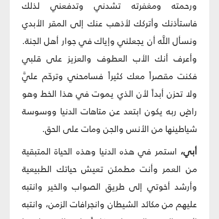
ورحمته ومغفرته تشدني وتدفعني لذلك
فاستأذنك وأتركك لأذهب عنك إلى المقر الأبدي
ونسأل اللَّه أن يجعلني وإياك في جوار أهل الجنة.
وأعرف أنك الأب العطوف والعزيز على قلبي
فكنت مقصراً معك كثيراً فسامحني وترحّم عليَّ
ولا تحزن أبداً لأن الذي يموت في هذا الخط وهو
راضٍ ربه يكون ابتعد عن متاهات الدنيا ووسوسة
شياطينها من الأنس والجن ومات على الحق.
أبي،
استمر في هذه الدنيا وهذه الحياة المتبقية
من العمر وأنت مطمئن تعيش حياتك الطبيعية
وأرشد أخوتي إلى طريق الصواب والخير وانتبه
عليهم من مكائد الشيطان وانجرافات الزمن، وانتبه