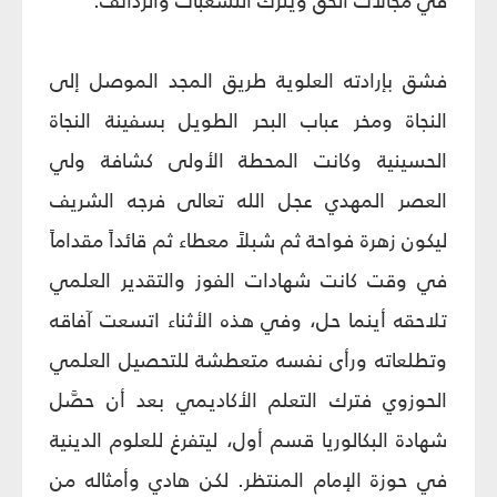
في مجالات الحق ويترك التشعبات والردائف.
فشق بإرادته العلوية طريق المجد الموصل إلى
النجاة ومخر عباب البحر الطويل بسفينة النجاة
الحسينية وكانت المحطة الأولى كشافة ولي
العصر المهدي عجل الله تعالى فرجه الشريف
ليكون زهرة فواحة ثم شبلاً معطاء ثم قائداً مقداماً
في وقت كانت شهادات الفوز والتقدير العلمي
تلاحقه أينما حل، وفي هذه الأثناء اتسعت آفاقه
وتطلعاته ورأى نفسه متعطشة للتحصيل العلمي
الحوزوي فترك التعلم الأكاديمي بعد أن حصَّل
شهادة البكالوريا قسم أول، ليتفرغ للعلوم الدينية
في حوزة الإمام المنتظر. لكن هادي وأمثاله من