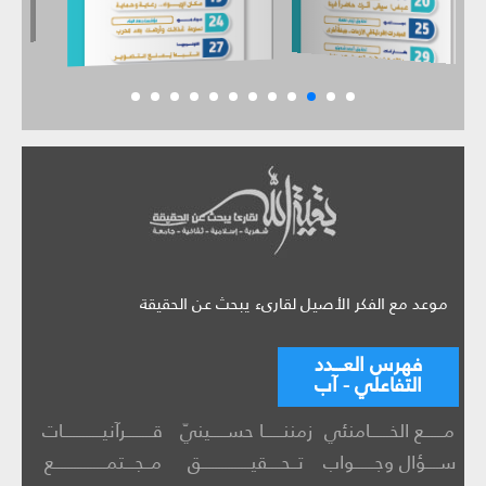
موعد مع الفكر الأصيل لقارىء يبحث عن الحقيقة
فهرس العـــدد
التفاعلي - آب
مــــــع الخــــــامنئي
زمننــــــا حســـــينيّ
قــــــــرآنيــــــــــــات
ســــؤال وجــــــواب
تــحــــقيـــــــــــــــق
مــجـــتمــــــــــــــــع