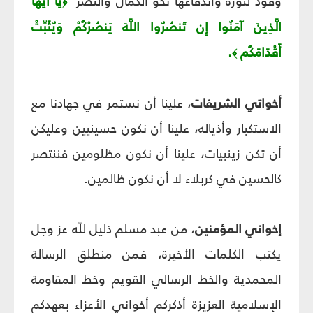
وقود لثورة واندفاعها نحو الكمال والنصر
يَا أَيُّهَا
﴿
الَّذِينَ آمَنُوا إِن تَنصُرُوا اللَّهَ يَنصُرْكُمْ وَيُثَبِّتْ
أَقْدَامَكُم
.
﴾
أخواتي الشريفات
، علينا أن نستمر في جهادنا مع
الاستكبار وأذياله، علينا أن نكون حسينيين وعليكن
أن تكن زينبيات، علينا أن نكون مظلومين فننتصر
كالحسين في كربلاء لا أن نكون ظالمين.
إخواني المؤمنين
، من عبد مسلم ذليل للَّه عز وجل
يكتب الكلمات الأخيرة، فمن منطلق الرسالة
المحمدية والخط الرسالي القويم وخط المقاومة
الإسلامية العزيزة أذكركم أخواني الأعزاء بعهدكم