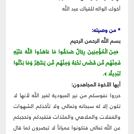
أخوك الواله للقياك عبد اللَّه
* من وصيته:
بسم اللَّه الرحمن الرحيم
مِنَ الْمُؤْمِنِينَ رِجَالٌ صَدَقُوا مَا عَاهَدُوا اللَّهَ عَلَيْهِ
﴿
فَمِنْهُم مَّن قَضَى نَحْبَهُ وَمِنْهُم مَّن يَنتَظِرُ وَمَا بَدَّلُوا
تَبْدِيلًا
.
﴾
أيها الأخوة المجاهدون:
حرروا نفوسكم من نير العبودية لغير اللَّه لأنها لا
تكون إلا له سبحانه وتعالى ولا تأخذكم الشهوات
والغفلات والملاهي والملذات فتقيدكم وتحجبكم
عن اللَّه تعالى فتكونوا عمياناً لا تبصرون كما قال