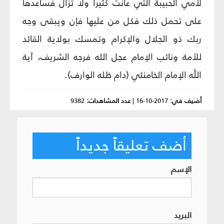
لأمي الحبيبة التي عانت كثيراً ولا تزال فساعدها
على تحمل ذلك فكل من عليها فإن ويبقى وجه
ربك ذو الجلال والإكرام وتمسك بولاية القائد
للأمة ونائب الإمام عجل الله فرجه الشريف، آية
اللَّه الإمام الخامنئي (دام ظله الوارف).
أضيف في:
2017-10-16
|
عدد المشاهدات:
9382
أضف تعليقاً جديداً
الإسم
البريد