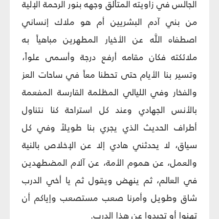
الجالس في زاويته المتألق وجهه بنور الرحمة الإلية
من بني آدم البشريين أم هو ملاك إنساني
اصطفاه اللَّه عن الأخيار المطهرين مباهياً به
ملائكته فكان مقامه أرفع درجة وأسمى علواً،
وتسير بنا الأيام حتى تحطنا معاً في ساحات العز
والفخار وفي الليالي المظلمة القارسة المفعمة
بالأنس الجهادي وعند كل استراحة كنا نتناول
أطراف الحديث الذي يجري بنا طويلاً وفي كل
سياق، لا يحدثني هادي إلا عن الإخلاص بالنية
والعمل، عن هموم الأمة، عن آلام المضطهدين
في العالم، ثم ينهض ويقول ثم يا أخي الدرب
شاق وطويل وأمرنا صعب مستصعب وإياكم أن
تهنوا أو تحيدوا عن هذا الدرب.