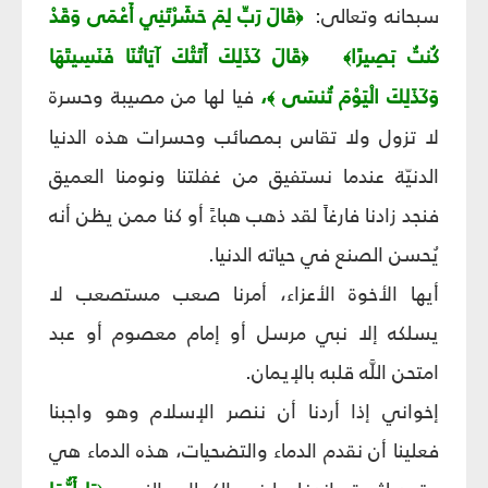
سبحانه وتعالى:
قَالَ رَبِّ لِمَ حَشَرْتَنِي أَعْمَى وَقَدْ
﴿
كُنتُ بَصِيرًا
قَالَ كَذَلِكَ أَتَتْكَ آيَاتُنَا فَنَسِيتَهَا
﴿
﴾
وَكَذَلِكَ الْيَوْمَ تُنسَى
،
فيا لها من مصيبة وحسرة
﴾
لا تزول ولا تقاس بمصائب وحسرات هذه الدنيا
الدنيّة عندما نستفيق من غفلتنا ونومنا العميق
فنجد زادنا فارغاً لقد ذهب هباءً أو كنا ممن يظن أنه
يُحسن الصنع في حياته الدنيا.
أيها الأخوة الأعزاء، أمرنا صعب مستصعب لا
يسلكه إلا نبي مرسل أو إمام معصوم أو عبد
امتحن اللَّه قلبه بالإيمان.
إخواني إذا أردنا أن ننصر الإسلام وهو واجبنا
فعلينا أن نقدم الدماء والتضحيات، هذه الدماء هي