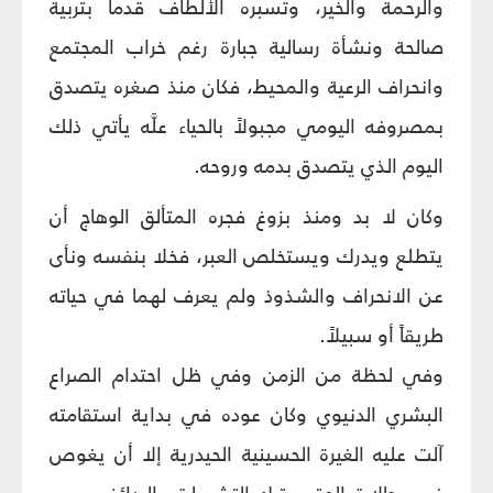
والرحمة والخير، وتسبره الألطاف قدماً بتربية
صالحة ونشأة رسالية جبارة رغم خراب المجتمع
وانحراف الرعية والمحيط، فكان منذ صغره يتصدق
بمصروفه اليومي مجبولاً بالحياء علَّه يأتي ذلك
اليوم الذي يتصدق بدمه وروحه.
وكان لا بد ومنذ بزوغ فجره المتألق الوهاج أن
يتطلع ويدرك ويستخلص العبر، فخلا بنفسه ونأى
عن الانحراف والشذوذ ولم يعرف لهما في حياته
طريقاً أو سبيلاً.
وفي لحظة من الزمن وفي ظل احتدام الصراع
البشري الدنيوي وكان عوده في بداية استقامته
آلت عليه الغيرة الحسينية الحيدرية إلا أن يغوص