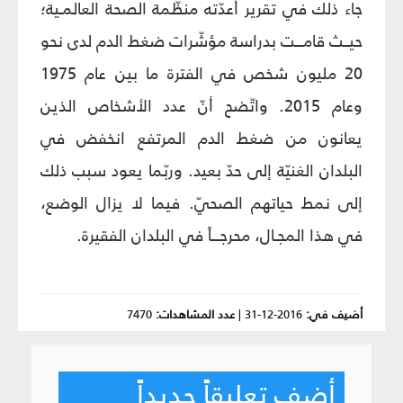
جاء ذلك في تقرير أعدّته منظّمة الصحة العالمـية؛
حيــث قامـــت بدراسة مؤشّرات ضغط الدم لدى نحو
20 مليون شخص في الفترة ما بين عام 1975
وعام 2015. واتّضح أنّ عدد الأشخاص الذين
يعانون من ضغط الدم المرتفع انخفض في
البلدان الغنيّة إلى حدّ بعيد. وربّما يعود سبب ذلك
إلى نمط حياتهم الصحيّ. فيما لا يزال الوضع،
في هذا المجـال، محرجـــاً في البلدان الفقيرة.
أضيف في:
2016-12-31
|
عدد المشاهدات:
7470
أضف تعليقاً جديداً