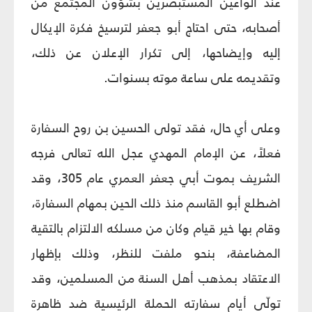
عند الواعين المستبصرين بشؤون المجتمع من
أصحابه، حتى احتاج أبو جعفر لترسيخ فكرة الإيكال
إليه وإيضاحها، إلى تكرار الإعلان عن ذلك،
وتقديمه على ساعة موته بسنوات.
وعلى أي حال، فقد تولى الحسين بن روح السفارة
فعلاً، عن الإمام المهدي عجل الله تعالى فرجه
الشريف بموت أبي جعفر العمري عام 305، وقد
اضطلع أبو القاسم منذ ذلك الحين بمهام السفارة،
وقام بها خير قيام وكان من مسلكه الالتزام بالتقية
المضاعفة، بنحو ملفت للنظر، وذلك بإظهار
الاعتقاد بمذهب أهل السنة من المسلمين، وقد
تولّى أيام سفارته الحملة الرئيسية ضد ظاهرة