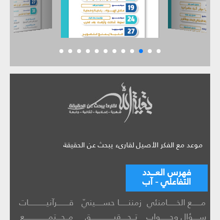
موعد مع الفكر الأصيل لقارىء يبحث عن الحقيقة
فهرس العـــدد
التفاعلي - آب
مــــــع الخــــــامنئي
زمننــــــا حســـــينيّ
قــــــــرآنيــــــــــــات
ســــؤال وجــــــواب
تــحــــقيـــــــــــــــق
مــجـــتمــــــــــــــــع