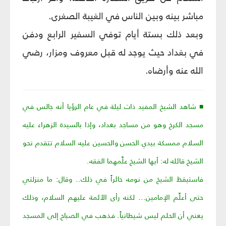
مباشر بينه وبين الناس في الغيبة الصغرى.
وبعد ذلك بستة أيام توفي السفير الرابع ودفن
في بغداد حيث يوجد له قبل معروف ومزار، رضي
الله عنه وأرضاه.
■ شاهد الشيخ المفيد ذات ليلة في عام الرؤيا أنه جالس في
مسجد الكرخ وهو من مساجد بغداد، وإذا بالسيدة الزهراء عليه
السلام ممسكة بيدي الحسن والحسين عليه السلام تتقدم نحو
الشيخ قائله له: أيها الشيخ علِّمهما الفقه.
فاستيقظ الشيخ من نومه حائراً في ذلك.. وقال: ما منزلتي
حتى أعلِّم الإمامين... لكنه رأى الأئمة
عليهم
السلام، وذلك
يعني أن الحلم ليس شيطانياً. فذهب في الصباح إلى المسجد