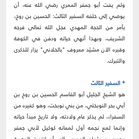
ولم يفت أبو جعفر العمري رضي الله عنه، أن
يوصي إلى خلفه السفير الثالث: الحسين بن روح،
بأمر من الحجة المهدي عجل الله تعالى فرجه
الشريف، وبهذا أنهى حياته ودفن في الكوفة
وقبره الآن مشيّد معروف "بالخلاني" يزار للذكرى
والتبرك.
* السفير الثالث
هو الشيخ الجليل أبو القاسم الحسين بن روح بن
أبي بحر النوبختي، من بني نوبخت، وهو كغيره من
السفراء، لم يذكر عام ولادته، ولا تاريخ مبدأ حياته
وإنما لمع نجمه أول لمعانه كوكيل لأبي جعفر
محمد بن عثمان العمري، إلى أن انتهت الوصية