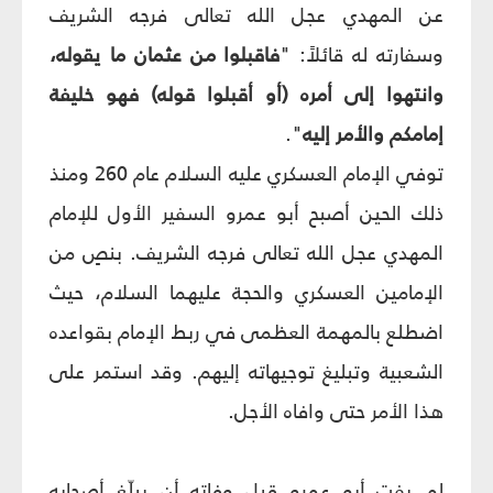
عن المهدي عجل الله تعالى فرجه الشريف
وسفارته له قائلاً: "
فاقبلوا من عثمان ما يقوله،
وانتهوا إلى أمره (أو أقبلوا قوله) فهو خليفة
إمامكم والأمر إليه
".
توفي الإمام العسكري عليه السلام عام 260 ومنذ
ذلك الحين أصبح أبو عمرو السفير الأول للإمام
المهدي عجل الله تعالى فرجه الشريف. بنصٍ من
الإمامين العسكري والحجة عليهما السلام، حيث
اضطلع بالمهمة العظمى في ربط الإمام بقواعده
الشعبية وتبليغ توجيهاته إليهم. وقد استمر على
هذا الأمر حتى وافاه الأجل.
لم يفت أبو عمرو قبل وفاته أن يبلّغ أصحابه