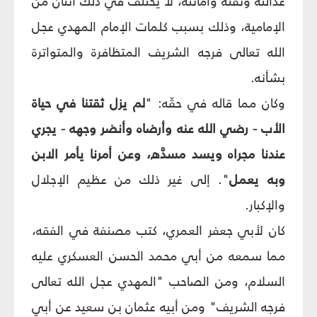
عدالته وثقته وأمانته، لا يختلف في ذلك اثنان من
الإمامية، وذلك بسبب كلمات الإمام المهدي عجل
الله تعالى فرجه الشريف المتظافرة والمتواترة
بشأنه.
وكان مما قاله في حقّه: "
لم يزل ثقتنا في حياة
الأب - رضي الله عنه وأرضاه وأنضر وجهه - يجري
عندنا مجراه ويسد مسدَّه، وعن أمرنا يأمر الابن
وبه يعمل
". إلى غير ذلك من عظيم الإجلال
والإكبار.
كان لأبي جعفر العمري، كتب مصنفة في الفقه،
مما سمعه من أبي محمد الحسن العسكري عليه
السلام، ومن الصاحب "المهدي عجل الله تعالى
فرجه الشريف" ومن أبيه عثمان بن سعيد عن أبي