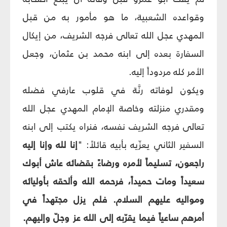
وقواعده الشعبية، ما هو مأمور به من قبل
المهدي عجل الله تعالى فرجه الشريف، من إيكال
السفارة بعده إلى ابنه محمد بن عثمان، وجعل
الأمر كله مردوداً إليه.
ويكون لوفاته رنَّة في قلوب عارفي فضله
ومقدري منزلته وخاصة الإمام المهدي عجل الله
تعالى فرجه الشريف نفسه، فنراه يكتب إلى ابنه
السفير الثاني يعزّيه بأبيه قائلاً: "
إنا لله وإنا إليه
راجعون، تسليماً لأمره ورضاءً بقضائه عاش أبوك
سعيداً ومات حميداً، فرحمه الله وألحقه بأوليائه
ومواليه عليهم السلام. فلم يزل مجتهداً في
أمرهم ساعياً فيما يقرّبه إلى الله عز وجلّ وإليهم.