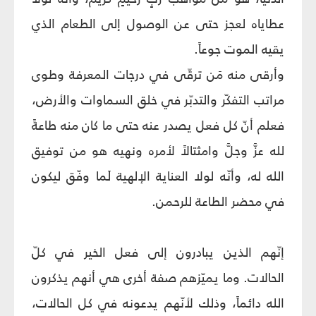
عطاياه لعجز حتى عن الوصول إلى الطعام الذي
يقيه الموت جوعاً.
وأرقى منه مَن ترقّى في درجات المعرفة وطوى
مراتب التفكّر والتدبّر في خلق السماوات والأرض،
فعلم أنّ كل فعل يصدر عنه حتى ما كان منه طاعةً
لله عزَّ وجلَّ وامثتالاً لأمره ونهيه هو من توفيق
الله له، وأنّه لولا العناية الإلهية لَما وفّق ليكون
في محضر الطاعة للرحمن.
إنّهم الذين يبادرون إلى فعل الخير في كلّ
الحالات. وما يميّزهم صفة أخرى هي أنهم يذكرون
الله دائماً، وذلك لأنّهم يدعونه في كل الحالات،