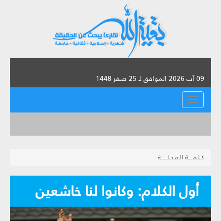
09 آب 2026 الموافق لـ 25 صفر 1448
القائمة
كـلـمـــــة الـمـجلـــــــة
أول الكلام: وكانوا لنا خاشعين