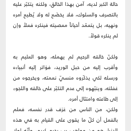
حالة الكبر لديه، آمن بهذا الخالق، ولكنه يتكبّر عليه
بالتصرف والسلوك، فلا يخضَع له ولا يُطيع أمره
ونهيه، بل يتعمّد أحياناً معصيته فينكره فعلاً وإن
لم ينكره قولاً.
ولكنّ خالقه الرحيم لم يهمله، وهو العليم به
وأقرب إليه من حبل الوريد، فوَاتر إليه أنبياءه
ورسله لكي يذكّروه منسيّ نعمته، ويخرجوه من
غفلته، وينبّهوه إلى عدم التكبّر على خالقه واللجوء
إلى طاعته وامتثال أمره.
ولكن، من الناس من عَرَف قدر نفسه، فعلم
بالفعل أن كلّ ما يقوى على القيام به في هذه
الدنيا، هو من مواهب ربٍ رحيمٍ كريم، وأنّه لولا