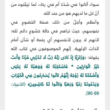
سواء أكانوا في شدّة أم في رخاء، لما تيقّنوه من
أنّ كل ما لديهم هو من عند الله.
وأعظم وأجلّ من ذلك صفة الخضوع في
نفوسهم، حيث تراهم في حالة خشوع دائم لله؛
لأنهم لا يرون لأنفسهم أي رفعة أو شأن أمام
الذات الإلهية. إنّهم الموصوفون في كتاب الله
بقوله:
وَزَكَرِيَّا إِذْ نَادَى رَبَّهُ رَبِّ لَا تَذَرْنِي فَرْدًا وَأَنتَ
﴿
خَيْرُ الْوَارِثِينَ * فَاسْتَجَبْنَا لَهُ وَوَهَبْنَا لَهُ يَحْيَى
وَأَصْلَحْنَا لَهُ زَوْجَهُ إِنَّهُمْ كَانُوا يُسَارِعُونَ فِي الْخَيْرَاتِ
وَيَدْعُونَنَا رَغَبًا وَرَهَبًا وَكَانُوا لَنَا خَاشِعِينَ
(الأنبياء:
﴾
89-90).