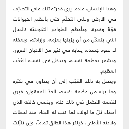
وهذا الإنسان، عندما يرى قدرته تلك على التصرّف
في الأرض وعلى التحكّم حتى بأعظم الحيوانات
قوّةً وقدرة، وبأعظم الظواهر التكوينيّة كالجبال
التي يتمكّن من أن يزيلها بعزمه، وإرادته، وبعقله
لا بقوة جسده، ينتابه في كثير من الأحيان الغرور،
ويشعر بعظمة نفسه، ويدخل في نفسه العُجْب
العظيم.
ويصل به ذلك العُجْب إلى أن يتجاوز، في تكبّره
وما يراه من عظَمة نفسه، الحدّ المعقول؛ فيرى
لنفسه الفضل في ذلك كله، وينسى خالقه الذي
أعطاه كلّ ما لولاه لما كتب له البقاء منذ لحظات
ولادته الأولى، فينكر هذا الخالق تماماً، وإن تنزّلت