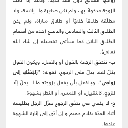
زواجها السابق دون عقد جديد، وذلك إذا كانت
الزوجة مدخولاً بها، ولم تكن صغيرة ولا يائسة، ولا
مطلّقة طلاقاً خلعيّاً أو طلاق مباراة، ولم يكن
الطلاق الثالث والسادس والتاسع (هذه من أقسام
الطلاق البائن كما سيأتي تفصيله إن شاء الله
تعالى).
ب- تتحقق الرجعة بالقول أو بالفعل. ويكون القول
بكلّ لفظ يدلّ على الرجوع، كقوله: "
رَاجَعْتُكِ إلى
زواجي
"، وبالفعل بأن يفعل بزوجته ما لا يحلّ إلّا
للزوج، كالتقبيل، أو اللمس، أو النظر بشهوة.
ج- لا يكفي في تحقّق الرجوع تغزّل الرجل بطليقته
أثناء العدّة بكلام حميم و إن أدّى إلى إثارة الشهوة
عندها.