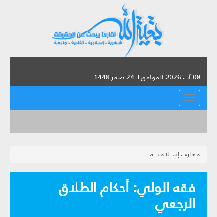
08 آب 2026 الموافق لـ 24 صفر 1448
القائمة
مـعـارف إســـلاميـــــة
فقه الولي: أحكام الطلاق
الرجعي