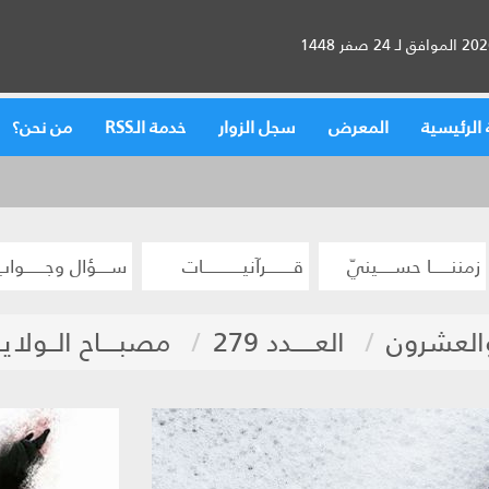
الرئيسية
المعرض
سجل الزوار
خدمة الـRSS
من نحن؟
زمننــــــا حســـــينيّ
قــــــــرآنيــــــــــــات
ســــؤال وجــــــواب
والعشرون
العـــــدد 279
مصبــــاح الــولايـــ