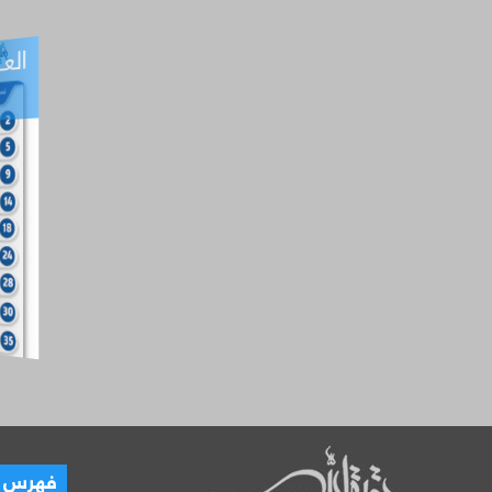
العـ
العـــدد التفاعلي -
آب
فهرس ال