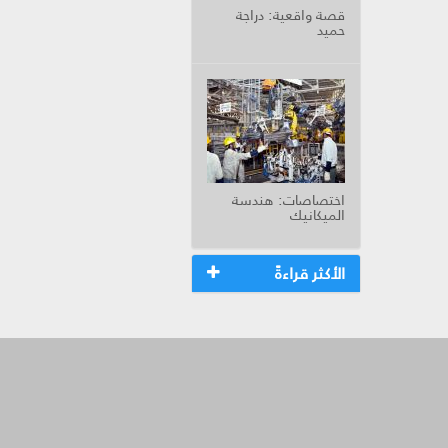
قصة واقعية: دراجة
حميد
اختصاصات: هندسة
الميكانيك
الأكثر قراءةً