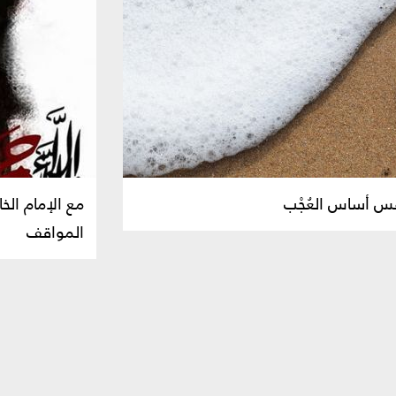
لنفس أساس العُجْب
مع الإمام ال
المواقف