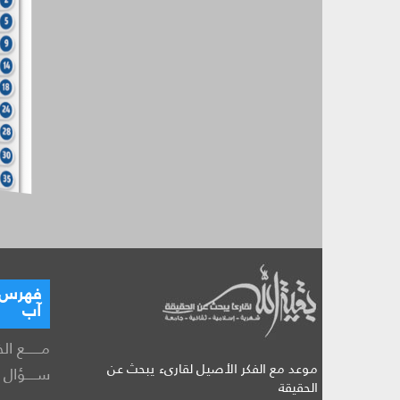
فهرس ال
آب
مــــــع ال
موعد مع الفكر الأصيل لقارىء يبحث عن
ســــؤال و
الحقيقة