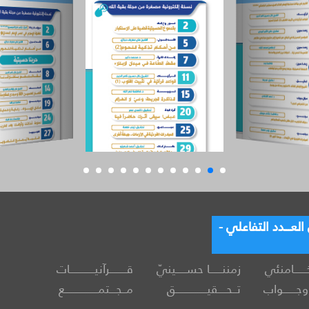
عـــدد التفاعلي -
خــــــامنئي
زمننــــــا حســـــينيّ
قــــــــرآنيــــــــــــات
جــــــواب
تــحــــقيـــــــــــــــق
مــجـــتمــــــــــــــــع