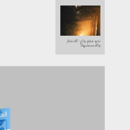
نحو فقهٍ واعٍ: الانتحار
والاستشهاد
العـ
العـــدد التفاعلي -
آب