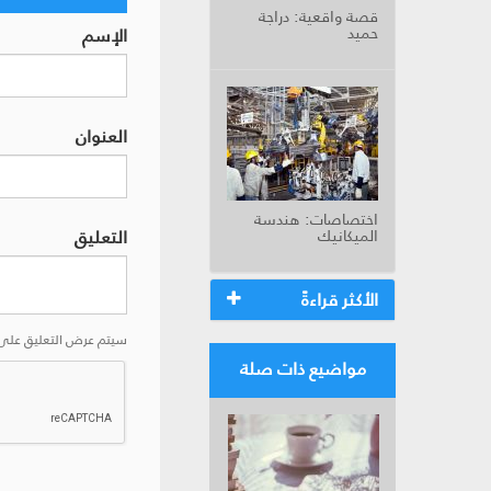
قصة واقعية: دراجة
حميد
الإسم
العنوان
اختصاصات: هندسة
التعليق
الميكانيك
الأكثر قراءةً
سيتم عرض التعليق على 
مواضيع ذات صلة