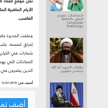
نقل موقع القناة ا
الأيام الماضية الم
اختصاصات: تقويم
الغاصب.
النطق Speech-
Language
Pathology
وعلقت المديرة على
إحراق لنفسه، جلب
شعارات في الكيان
المحادثات التي يهد
مؤلفات الشهيد آية الله
الذين ينتحرون في الكيان ال
مرتضى مطهري
أضيف في:
2019-07-12
|
أضف تعليق