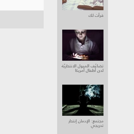
قرأت لك
تضاعُف الميول الانتحاريّة
لدى أطفال أمريكا
مجتمع: الإدمان إنتحار
تدريجي