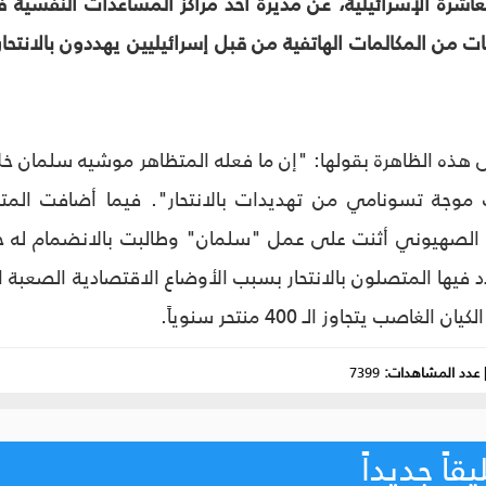
لعاشرة الإسرائيلية، عن مديرة أحد مراكز المساعدات النفسية
ئات من المكالمات الهاتفية من قبل إسرائيليين يهددون بالانتح
 هذه الظاهرة بقولها: "إن ما فعله المتظاهر موشيه سلمان خ
 موجة تسونامي من تهديدات بالانتحار". فيما أضافت الم
 الصهيوني أثنت على عمل "سلمان" وطالبت بالانضمام له خل
د فيها المتصلون بالانتحار بسبب الأوضاع الاقتصادية الصعبة ال
غاصب يتجاوز الـ 400 منتحر سنوياً.
عدد المشاهدات:
7399
اً جديداً