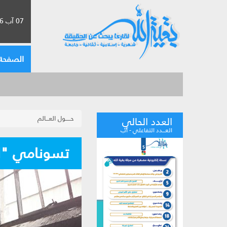
07 آب 2026 الموافق لـ 23 صفر 1448
الصفحة 
حـــــول العـــالم
العدد الحالي
العـــدد التفاعلي - آب
تسونامي "الا