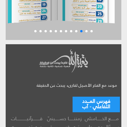
موعد مع الفكر الأصيل لقارىء يبحث عن الحقيقة
فهرس العـــدد
التفاعلي - آب
مــــــع الخــــــامنئي
زمننــــــا حســـــينيّ
قــــــــرآنيــــــــــــات
ســــؤال وجــــــواب
تــحــــقيـــــــــــــــق
مــجـــتمــــــــــــــــع