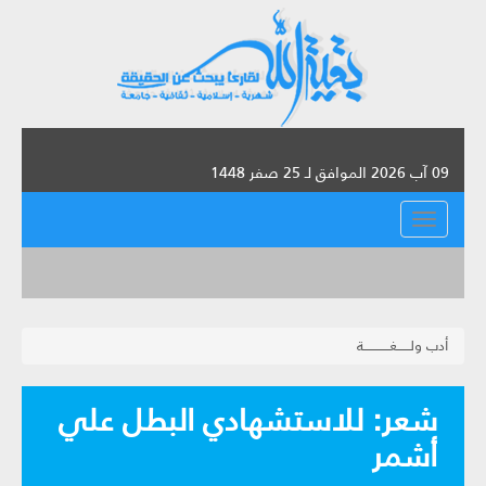
09 آب 2026 الموافق لـ 25 صفر 1448
القائمة
أدب ولــــــغــــــــــــة
شعر: للاستشهادي البطل علي
أشمر