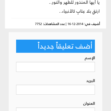
يا أيها المنذور للطهر والنور..
ارتقِ بلا عِتابٍ كالأنبياء..
أضيف في:
2014-12-16
|
عدد المشاهدات:
7752
أضف تعليقاً جديداً
الإسم
البريد
العنوان