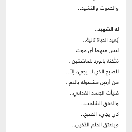
والصوت والنشيد..
له الشهيد..
يُعيد الحياة ثانيةً..
ليس فيهما أي موت
مُثْخنة بالورد للعاشقين..
للصبح الذي لا يجيء إلاّ..
من أرضٍ مشغولة بالدم..
فليأت الجسد الفدائي..
والخفق الشاهب..
كي يجيء الصبح..
وينعتق الحلم الدّفين..