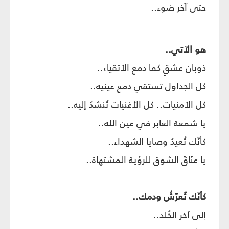
حتى آخر ضوء..
هو الآتي..
ذوبان عشقٍ كما دمع الأتقياء..
كل الجداول تستقي دمع عينيه..
كل الأمنيات.. كل الأغنيات تُنشدُ إليه..
يا شمعة العابر في عين الله..
كأنّك تُعيدُ وصايا الشهداء..
يا عِنَاقَ الشوق للرؤية المشتهاة..
كأنّك تُعرّشُ ودمك..
إلى آخر الخُلد..