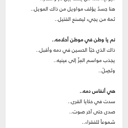
هنا جسدٌ يؤلف مواويل من ذاك العويل..
ثمة من يجيء ليصنع القتيل..
نم يا وطن في موطن أحلامه..
ذاك الذي خبّأ الحسين في دمه وأقبل..
يجذب مواسم العِزِّ إلى عينيه..
وتَصِلْ..
هي أنفاس دمه..
سدت في حكايا القرى..
صدى حتى آخر صوت..
شموعاً للفقراء..