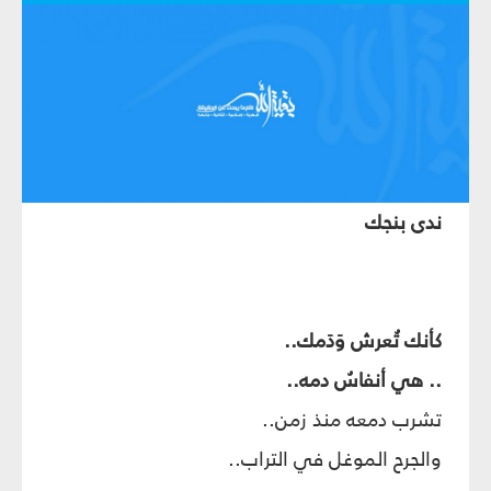
ندى بنجك
كأنك تُعرش وَدَمك..
.. هي أنفاسُ دمه..
تشرب دمعه منذ زمن..
والجرح الموغل في التراب..