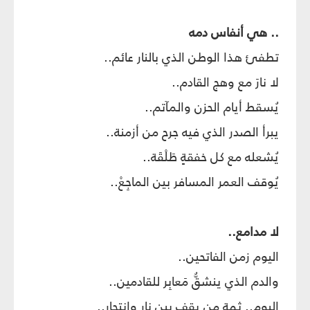
.. هي أنفاس دمه
تطفئ هذا الوطن الذي بالنار عائم..
لا نارَ مع وهج القادم..
يُسقط أيام الحزن والمآتم..
يبرأ الصدر الذي فيه جرح من أزمنة..
يُشعله مع كل خفقةٍ طَلْقَة..
يُوقف العمر المسافر بين الماجِعْ..
لا مدامع..
اليوم زمن الفاتحين..
والدم الذي ينشقُّ مَعابِر للقادمين..
اليوم.. ثمة من يقف بين نار وانتحار..