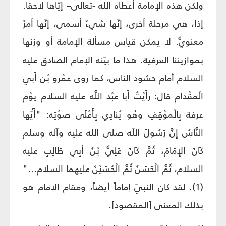
ولكن هذه الإمامة أعطاه الله -تعالى– إيّاها لاحقاً.
إذاً، هي مرحلة أخرى، إنّها شيءٌ أسمى، إنّها أمرٌ
معنويٌّ. لا يمكن قياس مسألة الإمامة أو وزنها
بموازيننا العرفية. هذا ما بيّنه الإمام الصادق عليه
السلام أمام حشود الناس، كما روى عَمْرو بْن أَبِي
الْمِقْدَامِ قَالَ: رَأَيْتُ أَبَا عَبْدِ اللَّه عليه السلام يَوْمَ
عَرَفَةَ بِالْمَوْقِفِ وهُوَ يُنَادِي بِأَعْلَى صَوْتِه: "أَيُّهَا
النَّاسُ إِنَّ رَسُولَ اللَّه صلى الله عليه وآله وسلم
كَانَ الإِمَامَ، ثُمَّ كَانَ عَلِيُّ بْنُ أَبِي طَالِبٍ عليه
السلام، ثُمَّ الْحَسَنُ ثُمَّ الْحُسَيْنُ عليهما السلام..."
(1). لقد كان النبيّ إماماً أيضاً، ومقام الإمام هو
بذلك المعنى [المقصود].