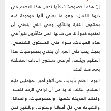
إنّ هذه الخصوصيّات كلّها تجعل هذا العظيم في
ذروة الكمال؛ وهو ما يعني أنّها موجودة فيه
بمنتهى الكثرة والتألّق، وهي التي ينبغي أن
نحتذيه قدوةً لنا من خلالها. نحن متأخّرون كثيراً في
هذه المجالات، سواء على المستوى الشخصيّ،
بحيث يجب على المرء أن يقتدي بخصوصيّات هذا
العظيم ويتّبعه، أم على مستوى الآداب المتعلّقة
بممارسة الحكم.
اليوم، الحكم بأيدينا، نحن أتباع أمير المؤمنين عليه
السلام. لذلك، لا بدّ من أن نراعي الزهد نفسه،
وكذلك الطريقة نفسها، والخصوصيّات، والعدالة،
والشجاعة في كلّ أفعالنا وسلوكنا. وبالطبع نحن