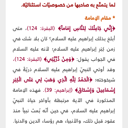
لما يتمتّع به صاحبها من خصوصيّات استثنائيّة.
* مقام الإمامة
﴿إِنِّي جَاعِلُكَ لِلنَّاسِ إِمَاماً﴾
(البقرة: 124)
، متى
أبلغ بذلك إبراهيم عليه السلام؟ كان بلا شك في
زمن كِبَرِ إبراهيم عليه السلام؛ لأنه عليه السلام
في الجواب يقول:
﴿وَمِنْ ذُرِّيَّتِي﴾
(البقرة: 124)،
وقد أوتي النبيّ إبراهيم عليه السلام ذريّةً في
شيخوخته؛
﴿الْحَمْدُ لِلَّهِ الَّذِي وَهَبَ لِي عَلَى الْكِبَرِ
إِسْمَاعِيلَ وَإِسْحَاقَ﴾
(إبراهيم: 39).
فهذه الإمامة
المذكورة في الآية مرتبطة بأواخر حياة النبيّ
إبراهيم عليه السلام، في حين أنّه بُعث نبياً منذ
عقود قبل ذلك، والأنبياء هم رؤساء الدين والدنيا.