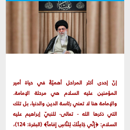
إنّ إحدى أكثر المراحل أهميّةً في حياة أمير
المؤمنين عليه السلام هي مرحلة الإمامة.
والإمامة هنا لا تعني رئاسة الدين والدنيا، بل تلك
التي ذكرها الله - تعالى- للنبيّ إبراهيم عليه
السلام: ﴿إِنِّي جَاعِلُكَ لِلنَّاسِ إِمَاماً﴾ (البقرة: 124)،