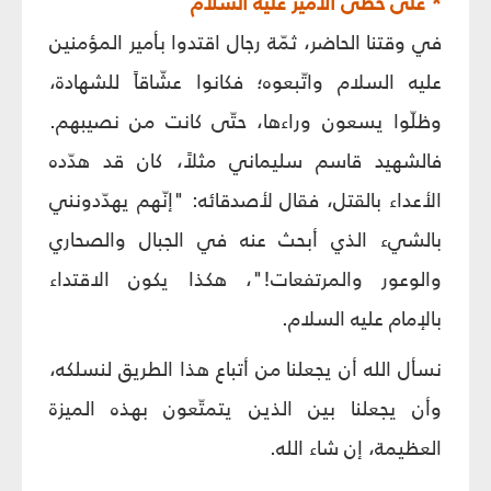
* على خُطى الأمير عليه السلام
في وقتنا الحاضر، ثمّة رجال اقتدوا بأمير المؤمنين
عليه السلام واتّبعوه؛ فكانوا عشّاقاً للشهادة،
وظلّوا يسعون وراءها، حتّى كانت من نصيبهم.
فالشهيد قاسم سليماني مثلاً، كان قد هدّده
الأعداء بالقتل، فقال لأصدقائه: "إنّهم يهدّدونني
بالشيء الذي أبحث عنه في الجبال والصحاري
والوعور والمرتفعات!"، هكذا يكون الاقتداء
بالإمام عليه السلام.
نسأل الله أن يجعلنا من أتباع هذا الطريق لنسلكه،
وأن يجعلنا بين الذين يتمتّعون بهذه الميزة
العظيمة، إن شاء الله.