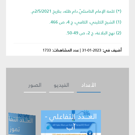
(*) كلمة الإمام الخامنئيّ دام ظله، بتاريخ 2/5/2021م.
(1) الشيخ الكليني، الكافي، ج 4، ص 466.
(2) نهج البلاغة، ج 2، ص 49-50.
أضيف في:
2023-01-31
|
عدد المشاهدات:
1733
الأعداد
الفيديو
الصور
العـــدد التفاعلي -
ــدد التفاعلي -
العـــدد التف
ي -
تموز
حزيران
آب