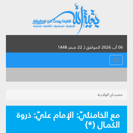
06 آب 2026 الموافق لـ 22 صفر 1448
القائمة
مصبـــاح الولايــة
مع الخامنئيّ: الإمام عليّ: ذروة
الكمـال (*)