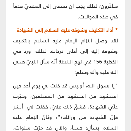
متأخّرون؛ لذلك يجب أن نسعى إلى المضيّ قدماً
في هذه المجالات.
* أداء التكليف وشوقه عليه السلام إلى الشهادة
لقد وصل التزام الإمام عليه السلام بالتكليف
وشوقه إليه إلى أعلى درجاته. لذلك، ورد في
الخطبة 156 في نهج البلاغة أنّه سأل النبيّ صلى
الله عليه وآله وسلم:
"يا رسول الله، أوليس قد قلت لي يوم أحد حين
استشهد من استشهد من المسلمين، وحيّزت
عنّي الشهادة، فشقّ ذلك عليّ، فقلت لي: أبشر
فإنّ الشهادة من ورائك؟"؛ وكأنّ الإمام عليه
السلام يسأل: حسناً، والآن قد مرّت سنوات،