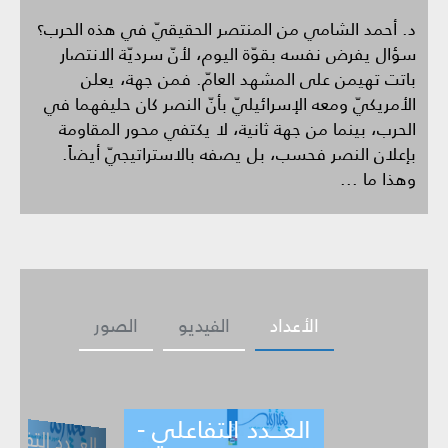
د. أحمد الشامي من المنتصر الحقيقيّ في هذه الحرب؟
سؤال يفرض نفسه بقوّة اليوم، لأنّ سرديّة الانتصار
باتت تهيمن على المشهد العامّ. فمن جهة، يعلن
الأمريكيّ ومعه الإسرائيليّ بأنّ النصر كان حليفهما في
الحرب، بينما من جهة ثانية، لا يكتفي محور المقاومة
بإعلان النصر فحسب، بل يصفه بالاستراتيجيّ أيضاً.
وهذا ما ...
الأعداد
الفيديو
الصور
العـــدد التفاعلي -
ــدد التفاعلي -
العـــدد التف
ي -