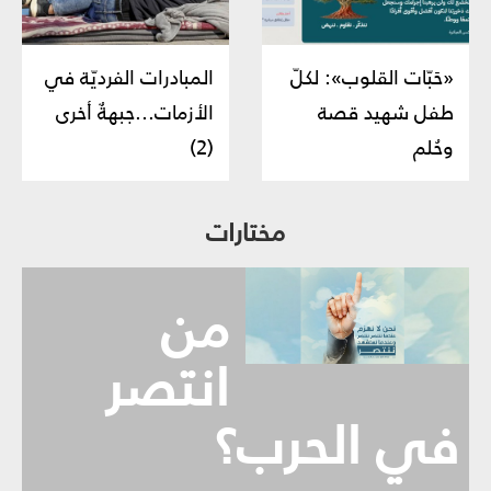
«حَبّات القلوب»: لكلّ
المبادرات الفرديّة في
طفل شهيد قصة
الأزمات...جبهةٌ أخرى
وحُلم
(2)
مختارات
من
انتصر
في الحرب؟