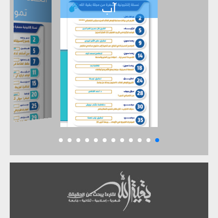
تموز
حزيران
آب