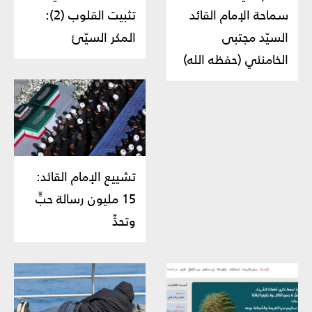
سماحة الإمام القائد
تثبيت القلوب (2):
السيّد مجتبى
المكر السيّئ
الخامنئي (حفظه الله)
تشييع الإمام القائد:
15 مليون رسالة حبٍّ
وتحدٍّ