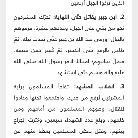
الذين تركوا الجبل أربعين.
2. ابن جبير يقاتل حتّى النهاية:
تحرّك المشركون
نحو من بقي على الجبل، وعددهم عشرة، فرموهم
بالنبال، ورمى عبد الله بن جبير حتّى نفدت نبله، ثمّ
طاعن بالرمح حتّى انكسر، ثمّ كُسر جفن سيفه،
فظلّ يقاتلهم؛ امتثالاً لأمر رسول الله صلى الله
عليه وآله وسلم حتّى استشهد.
3. انقلاب المشهد:
تفاجأ المسلمون براية
المشركين تُرفع من جديد، واجتمعوا تحتها وعادوا
للقتال، وهوجم المسلمون من أمامهم ومن
خلفهم، وبلغ عدد الشهداء سبعين، وكثرت الجراح
بينهم، وقتل بعض المسلمين بعضًا منهم عن