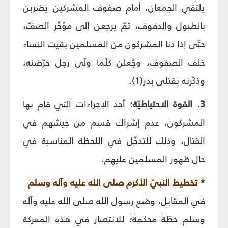
يلتقي الجمعان، أمام صفوف المشركين يضربن
بالطبول والدفوف، ثمّ يرجعن إلى مؤخّر الصفّ،
حتّى إذا دنا المشركون من المسلمين بقيت النساء
خلف الصفوف، وجُعلن كلّما ولّى رجل حرّضنه،
وذكّرنه بقتلى بدر(1).
3. القوة الاحتياطيّة:
أحد الإجراءات التي قام بها
المشركون، عدم إشراك قسم من جيشهم في
القتال، وذلك للتدخّل في اللحظة المناسبة في
حال ظهور المسلمين عليهم.
* تخطيط النبيّ الأكرم صلى الله عليه وآله وسلم
في المقابل، وضع رسول الله صلى الله عليه وآله
وسلم خطّةً محكمةً؛ للانتصار في هذه المعركة