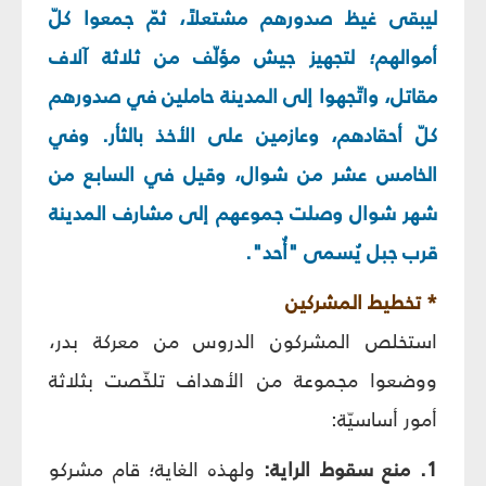
ليبقى غيظ صدورهم مشتعلاً، ثمّ جمعوا كلّ
أموالهم؛ لتجهيز جيش مؤلّف من ثلاثة آلاف
مقاتل، واتّجهوا إلى المدينة حاملين في صدورهم
كلّ أحقادهم، وعازمين على الأخذ بالثأر. وفي
الخامس عشر من شوال، وقيل في السابع من
شهر شوال وصلت جموعهم إلى مشارف المدينة
قرب جبل يُسمى "أُحد".
* تخطيط المشركين
استخلص المشركون الدروس من معركة بدر،
ووضعوا مجموعة من الأهداف تلخّصت بثلاثة
أمور أساسيّة:
1. منع سقوط الراية:
ولهذه الغاية؛ قام مشركو