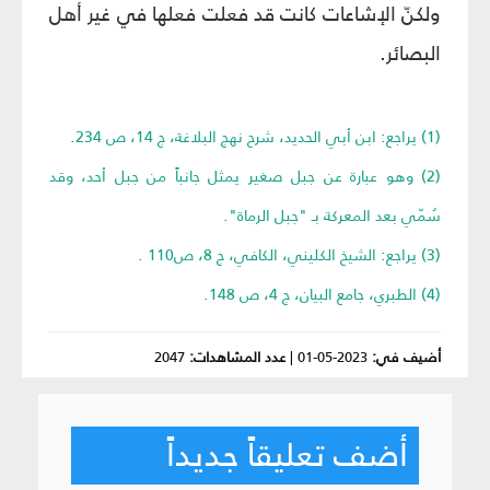
ولكنّ الإشاعات كانت قد فعلت فعلها في غير أهل
البصائر.
(1) يراجع: ابن أبي الحديد، شرح نهج البلاغة، ج 14، ص 234.
(2) وهو عبارة عن جبل صغير يمثل جانباً من جبل أحد، وقد
سُمّي بعد المعركة بـ "جبل الرماة".
(3) يراجع: الشيخ الكليني، الكافي، ج 8، ص110 .
(4) الطبري، جامع البيان، ج 4، ص 148.
أضيف في:
2023-05-01
|
عدد المشاهدات:
2047
أضف تعليقاً جديداً