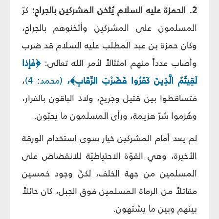
2. الحمزة عليه السلام يُثخن المشركين بالجراح:
كرّ
المسلمون على المشركين وأثخنوهم بالجراح،
وكان حمزة بن عبد المطلب عليه السلام قد ضرب
وأصاب عدداً منهم امتثالاً لأمر الله تعالى:
﴿فَإِذا
لَقِيتُمُ الَّذِينَ كَفَرُوا فَضَرْبَ الرِّقَابِ﴾،
(محمد: 4)
،
فتساقطوا بين قتيل وجريح، ولاذ الباقون بالفرار،
وهُزموا شرّ هزيمة، ورأى المسلمون ما يحبّون.
لم يعد أمام المشركين خيار سوى استخدام الورقة
الأخيرة، وهي القوّة الاحتياطيّة للانقضاض على
المسلمين من جهة الخلف، لكنّ وجود خمسين
مقاتلاً من الرماة المسلمين فوق الجبل، كان حائلاً
بينهم وبين ما يشتهون.