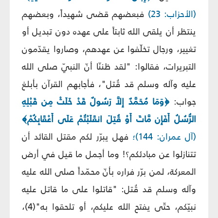
(الأحزاب: 23)
فبعضهم قضى شهيداً، وبعضهم
ينتظر أن يلقى الله ثابتاً على عهده دون تبديل أو
تغيير، ورجال تخلّفوا عن عهدهم، وصاروا يقدّمون
التبريرات، فقالوا: "لقد ظننّا أنّ النبيّ صلى الله
عليه وآله وسلم قد قُتل"، فأجابهم القرآن بأبلغ
جواب:
﴿وَمَا مُحَمَّدٌ إِلاَّ رَسُولٌ قَدْ خَلَتْ مِن قَبْلِهِ
الرُّسُلُ أَفَإِن مَّاتَ أَوْ قُتِلَ انقَلَبْتُمْ عَلَى أَعْقَابِكُمْ﴾
(آل عمران: 144)؛
فهل يبرّر لكم مقتل القائد أن
تتنازلوا عن مبادئكم؟! وما أجمل ما قيل في أرض
المعركة، لمن برّر فراره بأنّ محمّداً صلى الله عليه
وآله وسلم قد قُتل: "قاتلوا على ما قاتل عليه
نبيّكم، حتّى يفتح الله عليكم، أو تلحقوا به"(4)،