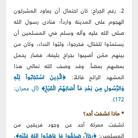
2. رغم الجراح: كان احتمال أن يعاود المشركون
الهجوم على المدينة وارداً؛ فنادى رسول الله
صلى الله عليه وآله وسلم في المسلمين أن
يستعدّوا للقتال، فخرجوا، ولبّوا النداء، وكان من
بينهم ممّن أصيبوا بجراح بليغة، فصار يحمل
بعضهم بعضاً. وقد وصف الله تعالى هذا
المشهد الرائع قائلاً:
﴿الَّذِينَ اسْتَجَابُواْ لِلّهِ
وَالرَّسُولِ مِن بَعْدِ مَآ أَصَابَهُمُ الْقَرْحُ﴾
(آل عمران:
172).
* ماذا كشفت أحد؟
كشفت معركة أحد عن وجود فريقين من
المسلمين:
﴿رِجَالٌ صَدَقُوا مَا عَاهَدُوا اللهَ عَلَيْهِ﴾
،