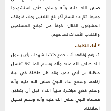
صلى الله عليه وآله وسلم، حتّى استشهدوا
جميعاً، ثمّ عاد قسمٌ آخر بلغ الثلاثين رجلاً، فأوقف
المشركون القتال؛ خوفاً من تجمّع المسلمين
وانقلاب الأحداث لصالحهم.
* أداء التكليف
1. رغم زفافه:
أثناء جمع جثث الشهداء، رأى رسول
الله صلى الله عليه وآله وسلم الملائكة تغسل
حنظلة بن أبي عامر، وقد كان حنظلة في ليلة
زفافه، وسمع نداء النبيّ صلى الله عليه وآله
وسلم فخرج مباشرة ملبّياً النداء قبل أن يتطهّر،
فسمّاه النبيّ صلى الله عليه وآله وسلم غسيل
الملائكة.