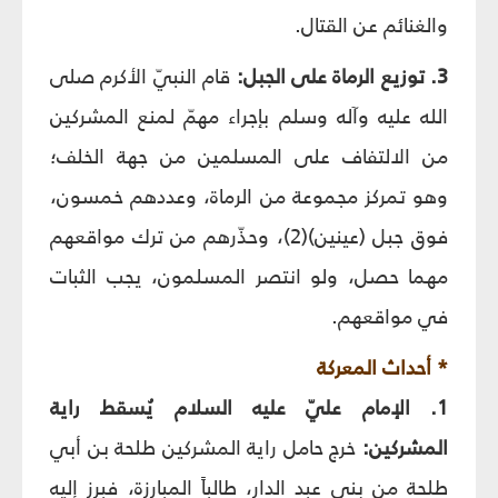
والغنائم عن القتال.
3. توزيع الرماة على الجبل:
قام النبيّ الأكرم صلى
الله عليه وآله وسلم بإجراء مهمّ لمنع المشركين
من الالتفاف على المسلمين من جهة الخلف؛
وهو تمركز مجموعة من الرماة، وعددهم خمسون،
فوق جبل (عينين)(2)، وحذّرهم من ترك مواقعهم
مهما حصل، ولو انتصر المسلمون، يجب الثبات
في مواقعهم.
* أحداث المعركة
1. الإمام عليّ عليه السلام يُسقط راية
المشركين:
خرج حامل راية المشركين طلحة بن أبي
طلحة من بني عبد الدار، طالباً المبارزة، فبرز إليه