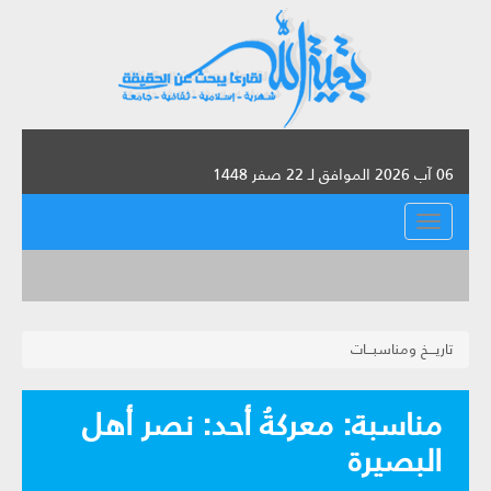
06 آب 2026 الموافق لـ 22 صفر 1448
القائمة
تاريـــخ ومناسبـــات
مناسبة: معركةُ أحد: نصر أهل
البصيرة