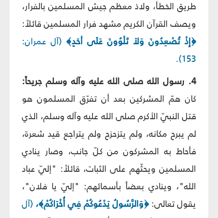
طريق الخطأ، ولاذ معظم جيش المسلمين بالفرار،
ويصف القرآن الكريم مشهد فرار المسلمين قائلاً:
﴿إِذْ تُصْعِدُونَ وَلاَ تَلْوُونَ عَلَى أحَدٍ﴾
(آل عمران:
153).
4. رسول الله صلى الله عليه وآله وسلم جريحاً:
كان همّ المشركين بعد أن تفرّق المسلمون هو
قتل النبيّ الأكرم صلى الله عليه وآله وسلم، الذي
لم يبرح مكانه، ولم يتزحزح ولم يتراجع قيد شعرة،
فأحاط به المشركون من كلّ جانب، وصار ينادي
المسلمين ويحثّهم على الثبات، قائلاً: "إليّ عباد
الله"، وينادي بعضاً بأسمائهم: "إليّ يا فلان"،
يقول تعالى:
﴿وَالرَّسُولُ يَدْعُوكُمْ فِي أُخْرَاكُمْ﴾،
(آل