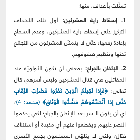
تمثّلت بأهداف، منها:
1. إسقاط راية المشركين:
أول تلك الأهداف
التركيز على إسقاط راية المشركين، وعدم السماح
بإعادة رفعها؛ حتّى لا يتمكّن المشركون من التجمّع
تحتها وتنظيم صفوفهم.
2. الإثخان بالجراح:
بمعنى أن تكون الأولويّة عند
المقاتلين هي قتال المشركين وليس أسرهم، قال
تعالى:
﴿فَإِذا لَقِيتُمُ الَّذِينَ كَفَرُوا فَضَرْبَ الرِّقَابِ
حَتَّى إِذَا أَثْخَنتُمُوهُمْ فَشُدُّوا الْوَثَاقَ﴾
(محمد: 4)
؛
أي أن يكون الأسر بعد الإثخان بالجراح؛ لكي يحكموا
النصر عليهم ويقطعوا عنهم أي مكيدة أو استئناف
قتال؛ ولكي لا يتلهّى المسلمون بجمع الأسرى