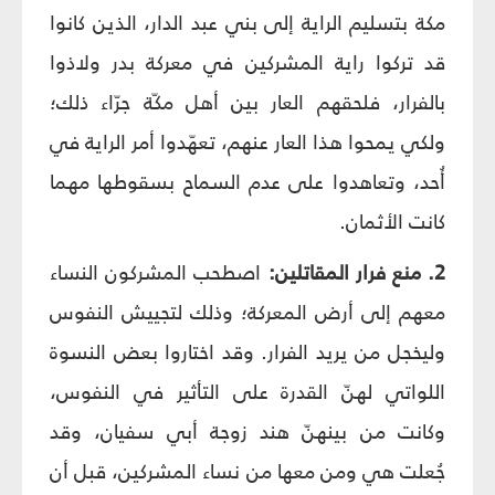
مكة بتسليم الراية إلى بني عبد الدار، الذين كانوا
قد تركوا راية المشركين في معركة بدر ولاذوا
بالفرار، فلحقهم العار بين أهل مكّة جرّاء ذلك؛
ولكي يمحوا هذا العار عنهم، تعهّدوا أمر الراية في
أُحد، وتعاهدوا على عدم السماح بسقوطها مهما
كانت الأثمان.
2. منع فرار المقاتلين:
اصطحب المشركون النساء
معهم إلى أرض المعركة؛ وذلك لتجييش النفوس
وليخجل من يريد الفرار. وقد اختاروا بعض النسوة
اللواتي لهنّ القدرة على التأثير في النفوس،
وكانت من بينهنّ هند زوجة أبي سفيان، وقد
جُعلت هي ومن معها من نساء المشركين، قبل أن