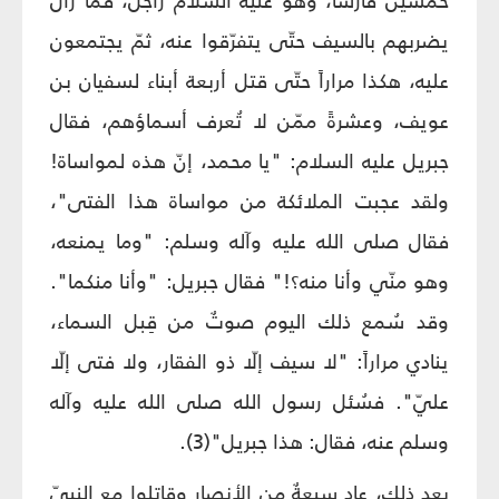
خمسين فارساً، وهو عليه السلام راجل، فما زال
يضربهم بالسيف حتّى يتفرّقوا عنه، ثمّ يجتمعون
عليه، هكذا مراراً حتّى قتل أربعة أبناء لسفيان بن
عويف، وعشرةً ممّن لا تُعرف أسماؤهم، فقال
جبريل عليه السلام: "يا محمد، إنّ هذه لمواساة!
ولقد عجبت الملائكة من مواساة هذا الفتى"،
فقال صلى الله عليه وآله وسلم: "وما يمنعه،
وهو منّي وأنا منه؟!" فقال جبريل: "وأنا منكما".
وقد سُمع ذلك اليوم صوتٌ من قِبل السماء،
ينادي مراراً: "لا سيف إلّا ذو الفقار، ولا فتى إلّا
عليّ". فسُئل رسول الله صلى الله عليه وآله
وسلم عنه، فقال: هذا جبريل"(3).
بعد ذلك، عاد سبعةٌ من الأنصار وقاتلوا مع النبيّ